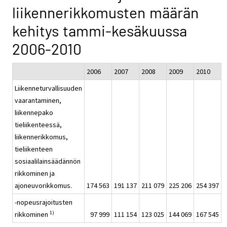
liikennerikkomusten määrän
kehitys tammi-kesäkuussa
2006-2010
2006
2007
2008
2009
2010
Liikenneturvallisuuden
vaarantaminen,
liikennepako
tieliikenteessä,
liikennerikkomus,
tieliikenteen
sosiaalilainsäädännön
rikkominen ja
ajoneuvorikkomus.
174 563
191 137
211 079
225 206
254 397
-nopeusrajoitusten
1)
rikkominen
97 999
111 154
123 025
144 069
167 545