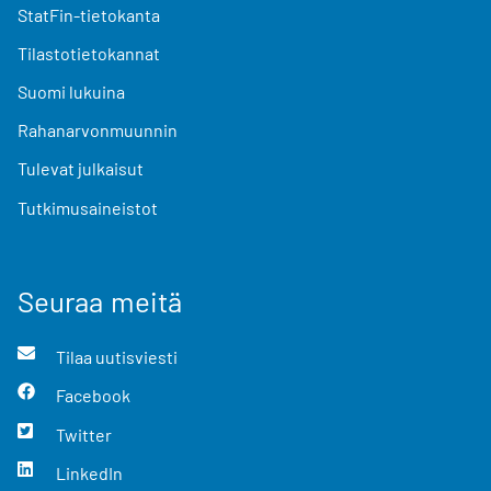
StatFin-tietokanta
Tilastotietokannat
Suomi lukuina
Rahanarvonmuunnin
Tulevat julkaisut
Tutkimusaineistot
Seuraa meitä
Tilaa uutisviesti
Facebook
Twitter
LinkedIn