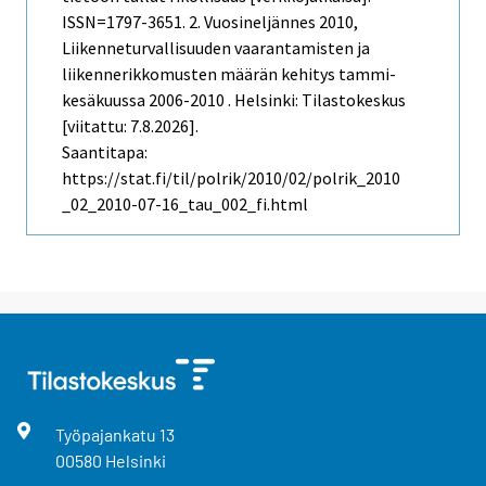
ISSN=1797-3651.
2. Vuosineljännes
2010,
Liikenneturvallisuuden vaarantamisten ja
liikennerikkomusten määrän kehitys tammi-
kesäkuussa 2006-2010 . Helsinki: Tilastokeskus
[viitattu: 7.8.2026].
Saantitapa:
https://stat.fi/til/polrik/2010/02/polrik_2010
_02_2010-07-16_tau_002_fi.html
Työpajankatu
13
00580
Helsinki