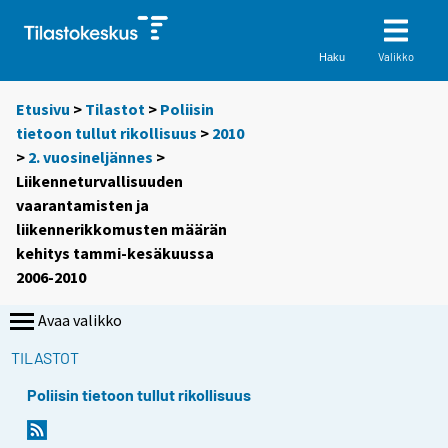
Valikko
Haku
Etusivu
>
Tilastot
>
Poliisin
tietoon tullut rikollisuus
>
2010
>
2. vuosineljännes
>
Liikenneturvallisuuden
vaarantamisten ja
liikennerikkomusten määrän
kehitys tammi-kesäkuussa
2006-2010
Avaa valikko
TILASTOT
Poliisin tietoon tullut rikollisuus