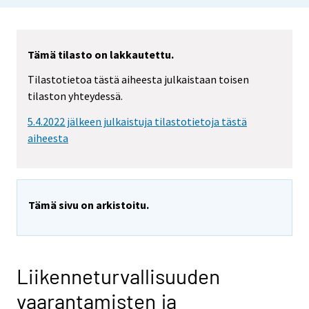
Tämä tilasto on lakkautettu.
Tilastotietoa tästä aiheesta julkaistaan toisen
tilaston yhteydessä.
5.4.2022 jälkeen julkaistuja tilastotietoja tästä
aiheesta
Tämä sivu on arkistoitu.
Liikenneturvallisuuden
vaarantamisten ja