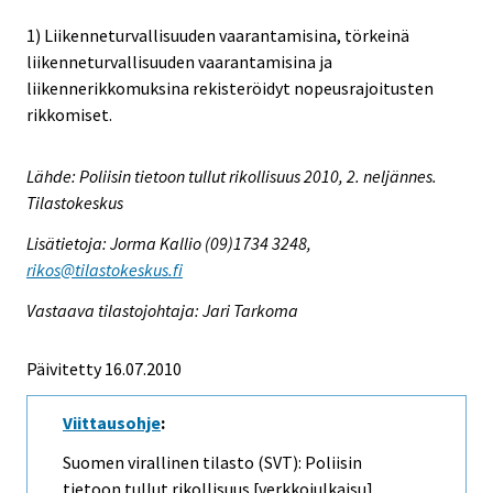
1) Liikenneturvallisuuden vaarantamisina, törkeinä
liikenneturvallisuuden vaarantamisina ja
liikennerikkomuksina rekisteröidyt nopeusrajoitusten
rikkomiset.
Lähde: Poliisin tietoon tullut rikollisuus 2010, 2. neljännes.
Tilastokeskus
Lisätietoja: Jorma Kallio (09)1734 3248,
rikos@tilastokeskus.fi
Vastaava tilastojohtaja: Jari Tarkoma
Päivitetty 16.07.2010
Viittausohje
:
Suomen virallinen tilasto (SVT): Poliisin
tietoon tullut rikollisuus [verkkojulkaisu].