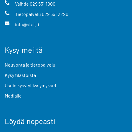
Vaihde
029 551 1000
Tietopalvelu
029 551 2220
info@stat.fi
Kysy meiltä
Neuvonta ja tietopalvelu
Kysy tilastoista
Usein kysytyt kysymykset
Medialle
Löydä nopeasti