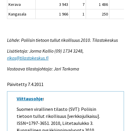
Kerava
3 943
7
1 486
Kangasala
1 966
1
250
Lähde: Poliisin tietoon tullut rikollisuus 2010. Tilastokeskus
Lisätietoja: Jorma Kallio (09) 1734 3248,
rikos@tilastokeskus.fi
Vastaava tilastojohtaja: Jari Tarkoma
Päivitetty 7.4.2011
Viittausohje
:
Suomen virallinen tilasto (SVT): Poliisin
tietoon tullut rikollisuus [verkkojulkaisu].
ISSN=1797-3651. 2010, Liitetaulukko 3.
Kunnallinen pysäköinninvalvonta 2010 .