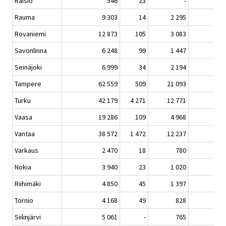
Raisio
546
23
-
Rauma
9 303
14
2 295
Rovaniemi
12 873
105
3 083
Savonlinna
6 248
99
1 447
Seinäjoki
6 999
34
2 194
Tampere
62 559
509
21 093
Turku
42 179
4 271
12 771
Vaasa
19 286
109
4 968
Vantaa
38 572
1 472
12 237
Varkaus
2 470
18
780
Nokia
3 940
23
1 020
Riihimäki
4 850
45
1 397
Tornio
4 168
49
828
Siilinjärvi
5 061
-
765