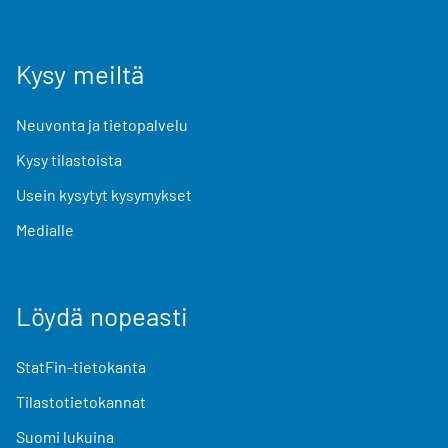
Kysy meiltä
Neuvonta ja tietopalvelu
Kysy tilastoista
Usein kysytyt kysymykset
Medialle
Löydä nopeasti
StatFin-tietokanta
Tilastotietokannat
Suomi lukuina