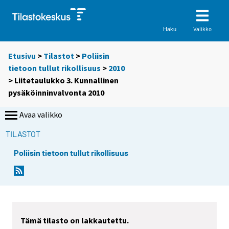
Valikko
Haku
Etusivu
>
Tilastot
>
Poliisin
tietoon tullut rikollisuus
>
2010
> Liitetaulukko 3. Kunnallinen
pysäköinninvalvonta 2010
Avaa valikko
TILASTOT
Poliisin tietoon tullut rikollisuus
Tämä tilasto on lakkautettu.