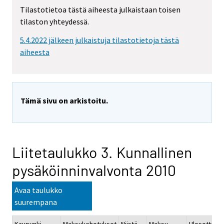
Tilastotietoa tästä aiheesta julkaistaan toisen
tilaston yhteydessä.
5.4.2022 jälkeen julkaistuja tilastotietoja tästä
aiheesta
Tämä sivu on arkistoitu.
Liitetaulukko 3. Kunnallinen
pysäköinninvalvonta 2010
Avaa taulukko
suurempana