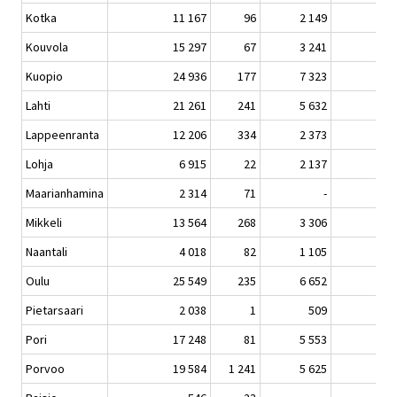
Kotka
11 167
96
2 149
Kouvola
15 297
67
3 241
Kuopio
24 936
177
7 323
Lahti
21 261
241
5 632
Lappeenranta
12 206
334
2 373
Lohja
6 915
22
2 137
Maarianhamina
2 314
71
-
Mikkeli
13 564
268
3 306
Naantali
4 018
82
1 105
Oulu
25 549
235
6 652
Pietarsaari
2 038
1
509
Pori
17 248
81
5 553
Porvoo
19 584
1 241
5 625