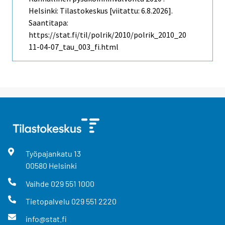
Helsinki: Tilastokeskus [viitattu: 6.8.2026].
Saantitapa:
https://stat.fi/til/polrik/2010/polrik_2010_20
11-04-07_tau_003_fi.html
Työpajankatu
13
00580
Helsinki
Vaihde
029 551 1000
Tietopalvelu
029 551 2220
info@stat.fi