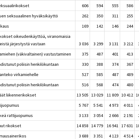
eksuaalirikokset
606
594
555
586
sen seksuaalinen hyväksikäyttö
262
350
311
255
skaus
169
142
146
244
ikokset oikeudenkäyttöä, viranomaisia
leistä järjestystä vastaan
3 036
3 299
3 131
3 212
kamiehen (väkivaltainen) vastustaminen
375
487
401
413
distunut poliisin henkilökuntaan
330
388
374
367
tanteko virkamiehelle
527
585
487
489
distunut poliisin henkilökuntaan
516
568
474
480
äät liikennerikokset
13 505
13 029
11 809
10 412
1
tijuopumus
5 767
5 541
4 973
4 011
rkeä rattijuopumus
3 133
3 054
2 666
2 191
uut rikokset
14 858
14 779
16 941
17 631
1
mausainerikos
3 688
3 351
4 123
4 514