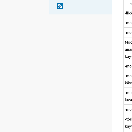
-lii
-mo
-mu
Moo
ana
käy
-mo
-mo
käy
-mo
luv
-mo
-tö
käy