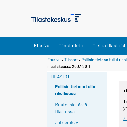
Etusivu
Tilastotieto
Tietoa tilastoist
Etusivu
>
Tilastot
>
Poliisin tietoon tullut riko
maaliskuussa 2007–2011
TILASTOT
Poliisin tietoon tullut
T
rikollisuus
T
Muutoksia tässä
y
tilastossa
5
Julkistukset