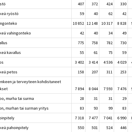
stö
407
372
424
330
rkeä ryöstö
59
40
62
42
ingonteko
10 852
12 148
10 317
8 828
rkeä vahingonteko
42
40
34
49
allus
775
758
782
730
keä kavallus
55
61
75
59
os
3 402
3 414
4 536
4 029
rkeä petos
158
207
311
253
enkeen ja terveyteen kohdistuneet
okset
7 894
8 044
7 593
7 476
po, murha tai surma
28
31
31
29
on, murhan tai surman yritys
83
93
99
83
oinpitely
7 318
7 477
7 041
6 990
rkeä pahoinpitely
550
501
524
446