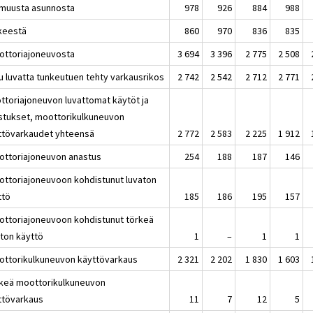
-muusta asunnosta
978
926
884
988
kkeestä
860
970
836
835
ottoriajoneuvosta
3 694
3 396
2 775
2 508
u luvatta tunkeutuen tehty varkausrikos
2 742
2 542
2 712
2 771
ttoriajoneuvon luvattomat käytöt ja
stukset, moottorikulkuneuvon
ttövarkaudet yhteensä
2 772
2 583
2 225
1 912
ottoriajoneuvon anastus
254
188
187
146
ottoriajoneuvoon kohdistunut luvaton
ttö
185
186
195
157
ottoriajoneuvoon kohdistunut törkeä
aton käyttö
1
–
1
1
ottorikulkuneuvon käyttövarkaus
2 321
2 202
1 830
1 603
rkeä moottorikulkuneuvon
ttövarkaus
11
7
12
5