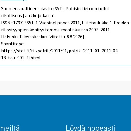
Suomen virallinen tilasto (SVT): Poliisin tietoon tullut
rikollisuus [verkkojulkaisu].
ISSN=1797-3651.
1. Vuosineljännes
2011, Liitetaulukko 1. Eräiden
rikostyyppien kehitys tammi–maaliskuussa 2007–2011 .
Helsinki: Tilastokeskus [viitattu: 8.8.2026].
Saantitapa:
https://stat.fi/til/polrik/2011/01/polrik_2011_01_2011-04-
18_tau_001_fi.html
meiltä
Löydä nopeasti