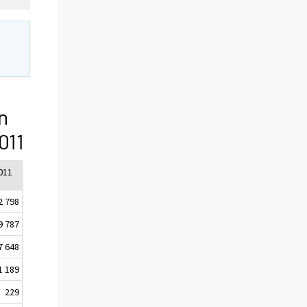
n
011
011
2 798
9 787
7 648
1 189
229