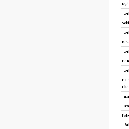
Ryö
-tö
Vah
-tö
Kav
-tör
Pet
-tö
B H
rik
Tap
Tap
Pah
-tö