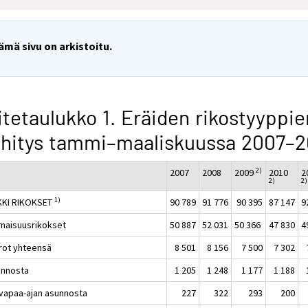
ämä sivu on arkistoitu.
itetaulukko 1. Eräiden rikostyyppie
hitys tammi–maaliskuussa 2007–2
2)
2007
2008
2009
2010
2
2)
2)
1)
KKI RIKOKSET
90 789
91 776
90 395
87 147
9
maisuusrikokset
50 887
52 031
50 366
47 830
4
rot yhteensä
8 501
8 156
7 500
7 302
unnosta
1 205
1 248
1 177
1 188
-vapaa-ajan asunnosta
227
322
293
200