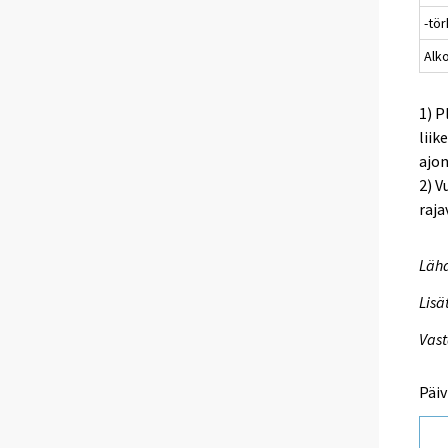
-tö
Alk
1) P
liik
ajo
2) V
raja
Lähd
Lisä
Vast
Päiv