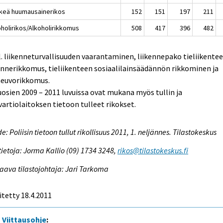
rkeä huumausainerikos
152
151
197
211
oholirikos/Alkoholirikkomus
508
417
396
482
l. liikenneturvallisuuden vaarantaminen, liikennepako tieliikentee
ennerikkomus, tieliikenteen sosiaalilainsäädännön rikkominen ja
neuvorikkomus.
uosien 2009 – 2011 luvuissa ovat mukana myös tullin ja
vartiolaitoksen tietoon tulleet rikokset.
e: Poliisin tietoon tullut rikollisuus 2011, 1. neljännes. Tilastokeskus
tietoja: Jorma Kallio (09) 1734 3248,
rikos@tilastokeskus.fi
aava tilastojohtaja: Jari Tarkoma
itetty 18.4.2011
Viittausohje
: