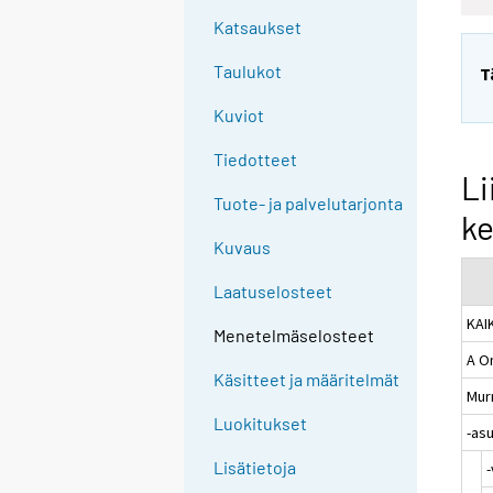
Katsaukset
Taulukot
T
Kuviot
Tiedotteet
Li
Tuote- ja palvelutarjonta
ke
Kuvaus
Laatuselosteet
KAI
Menetelmäselosteet
A O
Käsitteet ja määritelmät
Mur
Luokitukset
-as
Lisätietoja