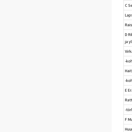
C S
Lap
Rai
D R
ja y
Vir
-koh
Hai
-koh
E Er
Rat
-tö
F M
Huu