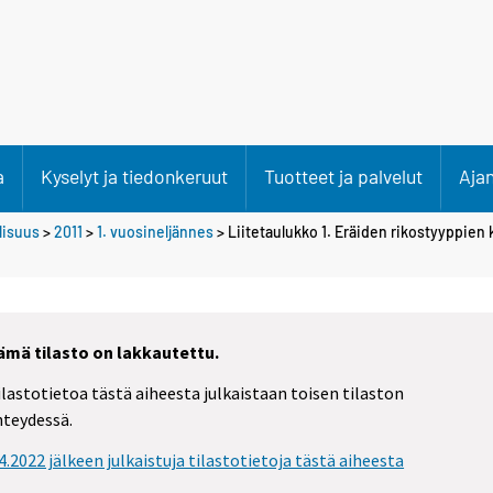
a
Kyselyt ja tiedonkeruut
Tuotteet ja palvelut
Aja
llisuus
>
2011
>
1. vuosineljännes
> Liitetaulukko 1. Eräiden rikostyyppien
ämä tilasto on lakkautettu.
ilastotietoa tästä aiheesta julkaistaan toisen tilaston
hteydessä.
.4.2022 jälkeen julkaistuja tilastotietoja tästä aiheesta