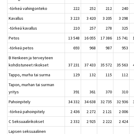
-törkeä vahingonteko
222
252
212
240
Kavallus
3 223
3 420
3 205
3 298
-törkeä kavallus
210
257
278
325
Petos
13 548
16 055
17 386
15 741
-törkeä petos
693
968
987
953
B Henkeen ja terveyteen
kohdistuneet rikokset
37 231
37 433
35 572
35 563
Tappo, murha tai surma
129
132
115
112
Tapon, murhan tai surman
yritys
391
361
370
310
Pahoinpitely
34 332
34 638
32 735
32 936
-törkeä pahoinpitely
2 436
2 272
2 121
2 006
C Seksuaalirikokset
2 332
2 925
2 222
2 424
Lapsen seksuaalinen