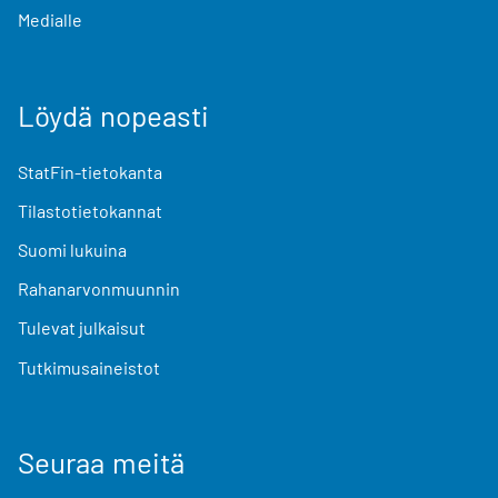
Medialle
Löydä nopeasti
StatFin-tietokanta
Tilastotietokannat
Suomi lukuina
Rahanarvonmuunnin
Tulevat julkaisut
Tutkimusaineistot
Seuraa meitä