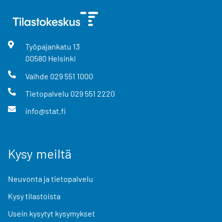
Työpajankatu
13
00580
Helsinki
Vaihde
029 551 1000
Tietopalvelu
029 551 2220
info@stat.fi
Kysy meiltä
Neuvonta ja tietopalvelu
Kysy tilastoista
Usein kysytyt kysymykset