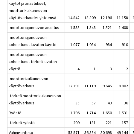
käytöt ja anastukset,
moottorikulkuneuvon
käyttövarkaudet yhteensä
14 842
13 809
12 196
11 158
-moottoriajoneuvon anastus
1 533
1 548
1 521
1 408
-moottoriajoneuvoon
kohdistunut luvaton käyttö
1 077
1 084
984
910
-moottoriajoneuvoon
kohdistunut törkeä luvaton
käyttö
4
1
3
2
-moottorikulkuneuvon
käyttövarkaus
12 193
11 119
9 645
8 802
-törkeä moottorikulkuneuvon
käyttövarkaus
35
57
43
36
Ryöstö
1 796
1 714
1 650
1 531
-törkeä ryöstö
209
181
221
157
Vahingonteko
53 871
56 584
50 698
49 144