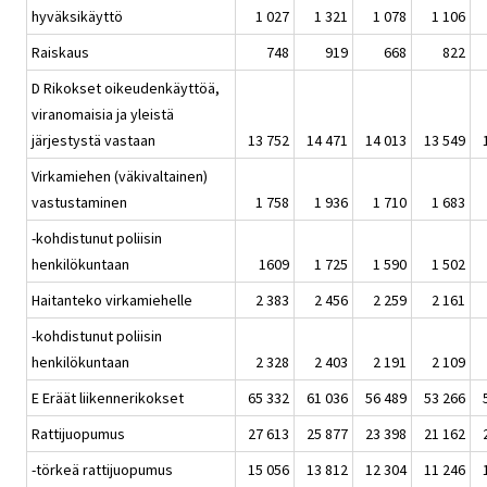
hyväksikäyttö
1 027
1 321
1 078
1 106
Raiskaus
748
919
668
822
D Rikokset oikeudenkäyttöä,
viranomaisia ja yleistä
järjestystä vastaan
13 752
14 471
14 013
13 549
Virkamiehen (väkivaltainen)
vastustaminen
1 758
1 936
1 710
1 683
-kohdistunut poliisin
henkilökuntaan
1609
1 725
1 590
1 502
Haitanteko virkamiehelle
2 383
2 456
2 259
2 161
-kohdistunut poliisin
henkilökuntaan
2 328
2 403
2 191
2 109
E Eräät liikennerikokset
65 332
61 036
56 489
53 266
Rattijuopumus
27 613
25 877
23 398
21 162
-törkeä rattijuopumus
15 056
13 812
12 304
11 246