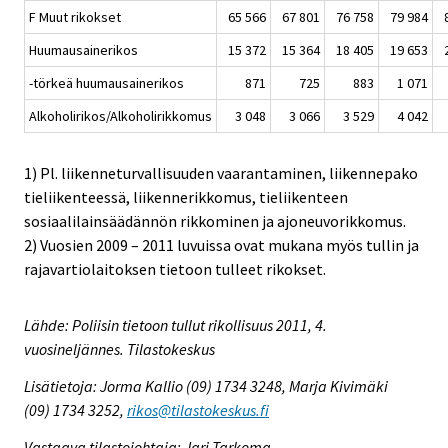
F Muut rikokset
65 566
67 801
76 758
79 984
Huumausainerikos
15 372
15 364
18 405
19 653
-törkeä huumausainerikos
871
725
883
1 071
Alkoholirikos/Alkoholirikkomus
3 048
3 066
3 529
4 042
1) Pl. liikenneturvallisuuden vaarantaminen, liikennepako
tieliikenteessä, liikennerikkomus, tieliikenteen
sosiaalilainsäädännön rikkominen ja ajoneuvorikkomus.
2) Vuosien 2009 – 2011 luvuissa ovat mukana myös tullin ja
rajavartiolaitoksen tietoon tulleet rikokset.
Lähde: Poliisin tietoon tullut rikollisuus 2011, 4.
vuosineljännes. Tilastokeskus
Lisätietoja: Jorma Kallio (09) 1734 3248, Marja Kivimäki
(09) 1734 3252,
rikos@tilastokeskus.fi
Vastaava tilastojohtaja: Jari Tarkoma