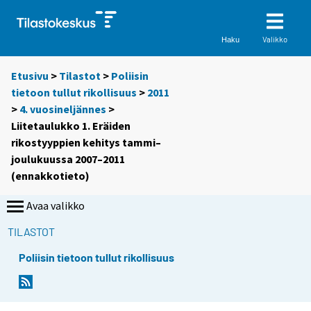
Valikko
Haku
Etusivu
>
Tilastot
>
Poliisin
tietoon tullut rikollisuus
>
2011
>
4. vuosineljännes
>
Liitetaulukko 1. Eräiden
rikostyyppien kehitys tammi–
joulukuussa 2007–2011
(ennakkotieto)
Avaa valikko
TILASTOT
Poliisin tietoon tullut rikollisuus