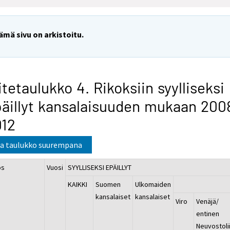
ämä sivu on arkistoitu.
itetaulukko 4. Rikoksiin syylliseksi
äillyt kansalaisuuden mukaan 200
012
a taulukko suurempana
os
Vuosi
SYYLLISEKSI EPÄILLYT
KAIKKI
Suomen
Ulkomaiden
kansalaiset
kansalaiset
Viro
Venäjä/
entinen
Neuvostoli