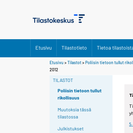
Etusivu
Tilastotieto
Tietoa tilastoist
Etusivu
>
Tilastot
>
Poliisin tietoon tullut riko
2012
TILASTOT
Poliisin tietoon tullut
T
rikollisuus
T
Muutoksia tässä
y
tilastossa
5
Julkistukset