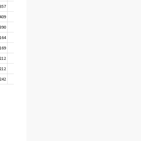
357
103
485
409
105
556
390
107
563
164
131
361
169
132
748
212
94
831
212
111
805
242
102
855