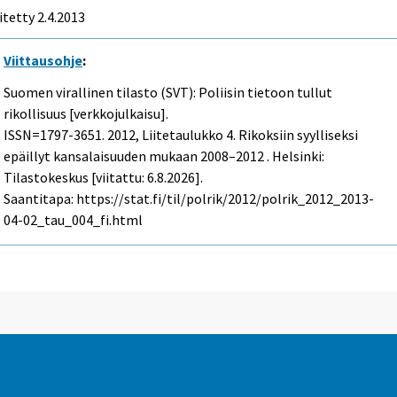
itetty 2.4.2013
Viittausohje
:
Suomen virallinen tilasto (SVT): Poliisin tietoon tullut
rikollisuus [verkkojulkaisu].
ISSN=1797-3651. 2012, Liitetaulukko 4. Rikoksiin syylliseksi
epäillyt kansalaisuuden mukaan 2008–2012 . Helsinki:
Tilastokeskus [viitattu: 6.8.2026].
Saantitapa: https://stat.fi/til/polrik/2012/polrik_2012_2013-
04-02_tau_004_fi.html