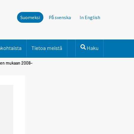
Suomeksi
På svenska
In English
nkohtaista
Tietoa meistä
Haku
uuden mukaan 2008–