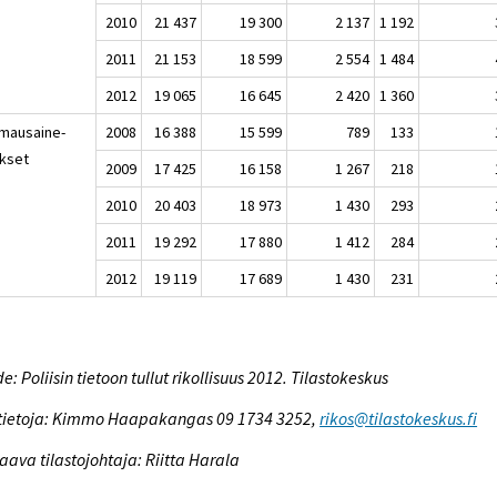
2010
21 437
19 300
2 137
1 192
2011
21 153
18 599
2 554
1 484
2012
19 065
16 645
2 420
1 360
mausaine-
2008
16 388
15 599
789
133
okset
2009
17 425
16 158
1 267
218
2010
20 403
18 973
1 430
293
2011
19 292
17 880
1 412
284
2012
19 119
17 689
1 430
231
e: Poliisin tietoon tullut rikollisuus 2012. Tilastokeskus
tietoja: Kimmo Haapakangas 09 1734 3252,
rikos@tilastokeskus.fi
aava tilastojohtaja: Riitta Harala