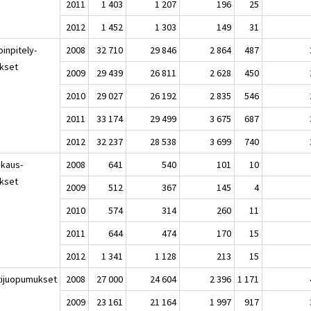
2011
1 403
1 207
196
25
2012
1 452
1 303
149
31
inpitely-
2008
32 710
29 846
2 864
487
okset
2009
29 439
26 811
2 628
450
2010
29 027
26 192
2 835
546
2011
33 174
29 499
3 675
687
2012
32 237
28 538
3 699
740
skaus-
2008
641
540
101
10
okset
2009
512
367
145
4
2010
574
314
260
11
2011
644
474
170
15
2012
1 341
1 128
213
15
tijuopumukset
2008
27 000
24 604
2 396
1 171
2009
23 161
21 164
1 997
917