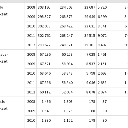
ki
2008
308 195
284 508
23 687
5 720
3
okset
2009
298 527
268 578
29 949
6 399
5
2010
302 053
268 422
33 631
8 541
6
2011
302 762
268 247
34 515
9 072
7
2012
283 622
248 321
35 301
8 402
9
kaus-
2008
67 286
60 258
7 028
1 461
okset
2009
67 521
58 984
8 537
2 151
2010
68 646
58 848
9 798
2 693
1
2011
67 386
58 340
9 046
2 658
1
2012
60 112
52 034
8 078
2 074
1
stö-
2008
1 486
1 308
178
37
okset
2009
1 543
1 375
168
30
2010
1 330
1 152
178
30