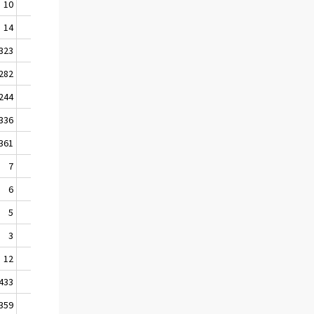
10
10
161
14
10
94
323
156
1 898
282
153
1 743
244
148
1 897
336
141
2 511
361
123
2 475
7
4
80
6
2
133
5
4
240
3
3
149
12
7
179
433
164
628
359
163
558