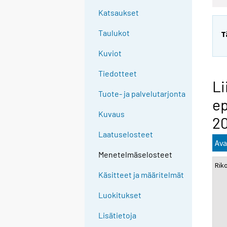
Katsaukset
Taulukot
T
Kuviot
Tiedotteet
Li
Tuote- ja palvelutarjonta
ep
Kuvaus
2
Laatuselosteet
Ava
Menetelmäselosteet
Rik
Käsitteet ja määritelmät
Luokitukset
Lisätietoja