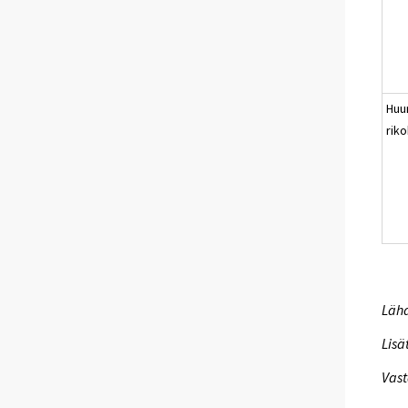
Huu
rik
Lähd
Lisä
Vast