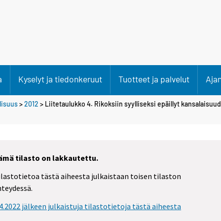
a
Kyselyt ja tiedonkeruut
Tuotteet ja palvelut
Aja
llisuus
>
2012
> Liitetaulukko 4. Rikoksiin syylliseksi epäillyt kansalais
ämä tilasto on lakkautettu.
ilastotietoa tästä aiheesta julkaistaan toisen tilaston
hteydessä.
.4.2022 jälkeen julkaistuja tilastotietoja tästä aiheesta