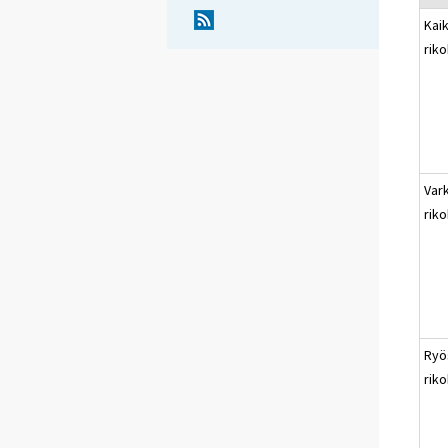
Kaik
rik
Var
rik
Ryö
rik