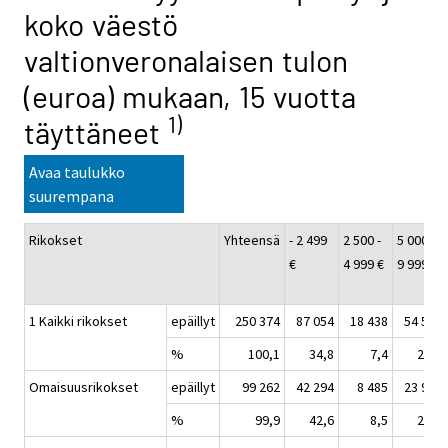
koko väestö
valtionveronalaisen tulon
(euroa) mukaan, 15 vuotta
1)
täyttäneet
Avaa taulukko
suurempana
Rikokset
Yhteensä
- 2 499
2 500 -
5 000 -
€
4 999 €
9 999 €
1 Kaikki rikokset
epäillyt
250 374
87 054
18 438
54 541
%
100,1
34,8
7,4
21,8
Omaisuusrikokset
epäillyt
99 262
42 294
8 485
23 954
%
99,9
42,6
8,5
24,1