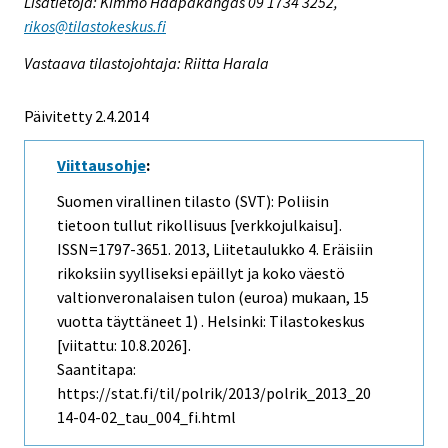
Lisätietoja: Kimmo Haapakangas 09 1734 3252,
rikos@tilastokeskus.fi
Vastaava tilastojohtaja: Riitta Harala
Päivitetty 2.4.2014
Viittausohje
:
Suomen virallinen tilasto (SVT): Poliisin
tietoon tullut rikollisuus [verkkojulkaisu].
ISSN=1797-3651. 2013, Liitetaulukko 4. Eräisiin
rikoksiin syylliseksi epäillyt ja koko väestö
valtionveronalaisen tulon (euroa) mukaan, 15
vuotta täyttäneet 1) . Helsinki: Tilastokeskus
[viitattu: 10.8.2026].
Saantitapa:
https://stat.fi/til/polrik/2013/polrik_2013_20
14-04-02_tau_004_fi.html