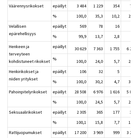
Väärennysrikokset
epäillyt
3 484
1 229
354
736
%
100,0
35,3
10,2
21,1
Velallisen
epäillyt
569
78
16
56
epärehellisyys
%
99,9
13,7
2,8
9,8
Henkeen ja
epäillyt
30 629
7 363
1 755
6 203
terveyteen
%
kohdistuneet rikokset
100,0
24,0
5,7
20,3
Henkirikokset ja
epäillyt
106
32
5
41
niiden yritykset
%
100,0
30,2
4,7
38,7
Pahoinpitelyrikokset
epäillyt
28 508
6 976
1 616
5 887
%
100,0
24,5
5,7
20,7
Seksuaalirikokset
epäillyt
2 305
365
177
387
%
100,1
15,8
7,7
16,8
Rattijuopumukset
epäillyt
17 200
3 969
999
3 269