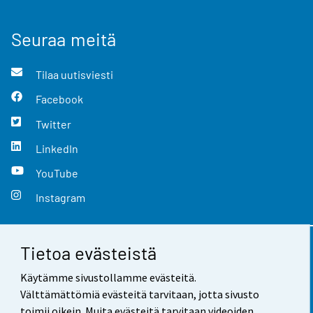
Seuraa meitä
Tilaa uutisviesti
Facebook
Twitter
LinkedIn
YouTube
Instagram
Tietoa evästeistä
Yhteystiedot
Käytämme sivustollamme evästeitä.
Palaute
Välttämättömiä evästeitä tarvitaan, jotta sivusto
toimii oikein. Muita evästeitä tarvitaan videoiden,
Käyttöehdot