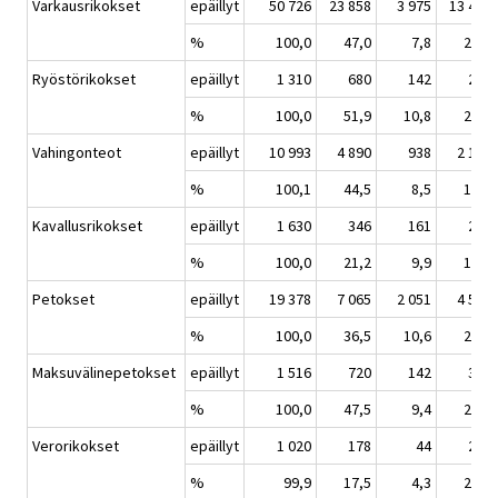
Varkausrikokset
epäillyt
50 726
23 858
3 975
13 475
%
100,0
47,0
7,8
26,6
Ryöstörikokset
epäillyt
1 310
680
142
284
%
100,0
51,9
10,8
21,7
Vahingonteot
epäillyt
10 993
4 890
938
2 184
%
100,1
44,5
8,5
19,9
Kavallusrikokset
epäillyt
1 630
346
161
272
%
100,0
21,2
9,9
16,7
Petokset
epäillyt
19 378
7 065
2 051
4 573
%
100,0
36,5
10,6
23,6
Maksuvälinepetokset
epäillyt
1 516
720
142
353
%
100,0
47,5
9,4
23,3
Verorikokset
epäillyt
1 020
178
44
206
%
99,9
17,5
4,3
20,2