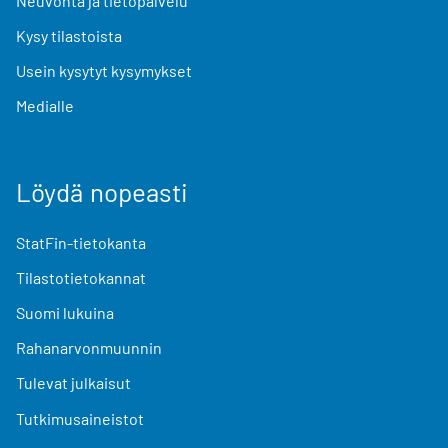
Neuvonta ja tietopalvelu
Kysy tilastoista
Usein kysytyt kysymykset
Medialle
Löydä nopeasti
StatFin-tietokanta
Tilastotietokannat
Suomi lukuina
Rahanarvonmuunnin
Tulevat julkaisut
Tutkimusaineistot