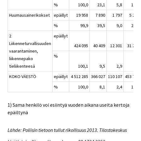
%
100,0
23,1
5,8
19,0
Huumausainerikokset
epäillyt
19 958
7 890
1 797
5 249
%
99,9
39,5
9,0
26,3
2
epäillyt
Liikenneturvallisuuden
424 095
40 409
12 301
31 201
vaarantaminen,
%
liikennepako
tieliikenteesä
100,1
9,5
2,9
7,4
KOKO VÄESTÖ
epäillyt
4 512 285
366 027
110 107
453 733
%
100,0
8,1
2,4
10,1
1) Sama henkilö voi esiintyä vuoden aikana useita kertoja
epäiltynä
Lähde: Poliisin tietoon tullut rikollisuus 2013. Tilastokeskus