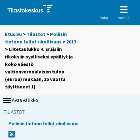
Valikko
Haku
Etusivu
>
Tilastot
>
Poliisin
tietoon tullut rikollisuus
>
2013
> Liitetaulukko 4. Eräisiin
rikoksiin syylliseksi epäillyt ja
koko väestö
valtionveronalaisen tulon
(euroa) mukaan, 15 vuotta
täyttäneet 1)
Avaa valikko
TILASTOT
Poliisin tietoon tullut rikollisuus