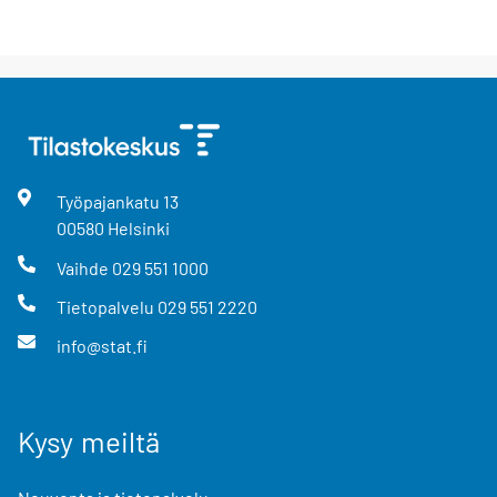
Työpajankatu
13
00580
Helsinki
Vaihde
029 551 1000
Tietopalvelu
029 551 2220
info@stat.fi
Kysy meiltä