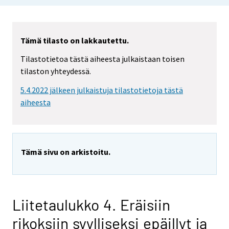
Tämä tilasto on lakkautettu.
Tilastotietoa tästä aiheesta julkaistaan toisen
tilaston yhteydessä.
5.4.2022 jälkeen julkaistuja tilastotietoja tästä
aiheesta
Tämä sivu on arkistoitu.
Liitetaulukko 4. Eräisiin
rikoksiin syylliseksi epäillyt ja