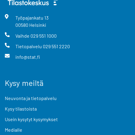
Työpajankatu
13
00580
Helsinki
Vaihde
029 551 1000
Tietopalvelu
029 551 2220
info@stat.fi
Kysy meiltä
Neuvonta ja tietopalvelu
Kysy tilastoista
Usein kysytyt kysymykset
Medialle