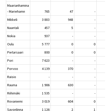
Maarianhamina
- Mariehamn
765
47
-
Mikkeli
3 883
948
-
Naantali
457
5
-
Nokia
937
-
-
Oulu
5 777
0
0
Pietarsaari
800
0
0
Pori
7 623
-
-
Porvoo
4 139
370
-
Raisio
-
-
-
Rauma
1 906
630
-
Riihimäki
1 535
-
-
Rovaniemi
3 019
604
0
Savonlinna
1 126
2
1