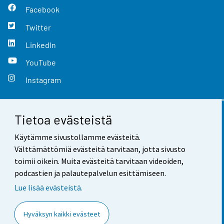
Facebook
Twitter
LinkedIn
YouTube
Instagram
Tietoa evästeistä
Yhteystiedot
Käytämme sivustollamme evästeitä.
Palaute
Välttämättömiä evästeitä tarvitaan, jotta sivusto
toimii oikein. Muita evästeitä tarvitaan videoiden,
Käyttöehdot
podcastien ja palautepalvelun esittämiseen.
Tietosuoja
Lue lisää evästeistä.
Saavutettavuus
Hyväksyn kaikki evästeet
Tietoa sivustosta