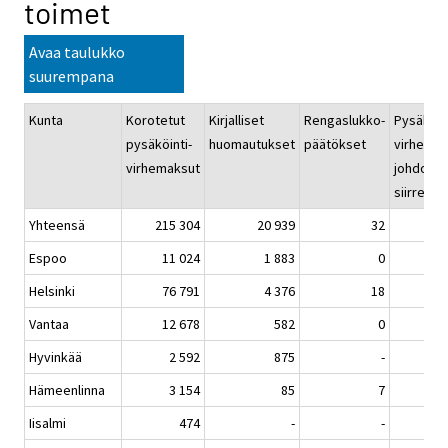
toimet
Avaa taulukko
suurempana
Kunta
Korotetut
Kirjalliset
Rengaslukko-
Pysäköint
pysäköinti-
huomautukset
päätökset
virheen
virhemaksut
johdosta
siirretyt
Yhteensä
215 304
20 939
32
9 0
Espoo
11 024
1 883
0
7
Helsinki
76 791
4 376
18
6 6
Vantaa
12 678
582
0
7
Hyvinkää
2 592
875
-
Hämeenlinna
3 154
85
7
Iisalmi
474
-
-