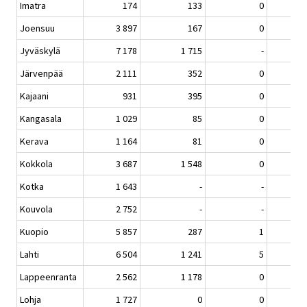
Imatra
174
133
0
Joensuu
3 897
167
0
Jyväskylä
7 178
1 715
-
Järvenpää
2 111
352
0
Kajaani
931
395
0
Kangasala
1 029
85
0
Kerava
1 164
81
0
Kokkola
3 687
1 548
0
Kotka
1 643
-
-
Kouvola
2 752
-
-
Kuopio
5 857
287
1
4
Lahti
6 504
1 241
5
Lappeenranta
2 562
1 178
0
Lohja
1 727
0
0