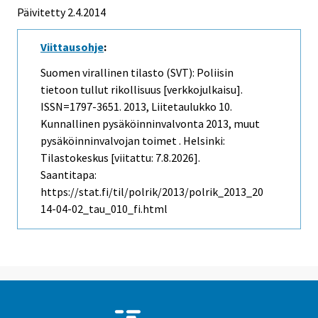
Päivitetty 2.4.2014
Viittausohje
:
Suomen virallinen tilasto (SVT): Poliisin
tietoon tullut rikollisuus [verkkojulkaisu].
ISSN=1797-3651. 2013, Liitetaulukko 10.
Kunnallinen pysäköinninvalvonta 2013, muut
pysäköinninvalvojan toimet . Helsinki:
Tilastokeskus [viitattu: 7.8.2026].
Saantitapa:
https://stat.fi/til/polrik/2013/polrik_2013_20
14-04-02_tau_010_fi.html