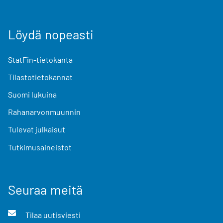
Löydä nopeasti
StatFin-tietokanta
Tilastotietokannat
Suomi lukuina
Rahanarvonmuunnin
Tulevat julkaisut
Tutkimusaineistot
Seuraa meitä
Tilaa uutisviesti