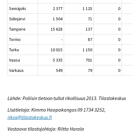
Seinäjoki
2 377
1 125
0
Siilinjärvi
1 504
71
0
Tampere
15 628
137
0
Tornio
-
87
0
Turku
10 015
1 150
0
2
Vaasa
5 335
701
0
Varkaus
549
79
0
Lähde: Poliisin tietoon tullut rikollisuus 2013. Tilastokeskus
Lisätietoja: Kimmo Haapakangas 09 1734 3252,
rikos@tilastokeskus.fi
Vastaava tilastojohtaja: Riitta Harala