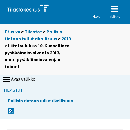
Valikko
Haku
Etusivu
>
Tilastot
>
Poliisin
tietoon tullut rikollisuus
>
2013
> Liitetaulukko 10. Kunnallinen
pysäköinninvalvonta 2013,
muut pysäköinninvalvojan
toimet
Avaa valikko
TILASTOT
Poliisin tietoon tullut rikollisuus