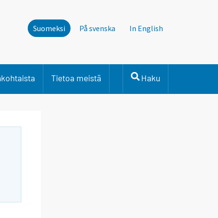
Suomeksi
På svenska
In English
nkohtaista
Tietoa meistä
Haku