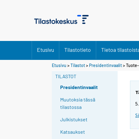
Etusivu
Tilastotieto
Tietoa tilastoist
S
Etusivu
>
Tilastot
>
Presidentinvaalit
> Tuote- 
i
TILASTOT
i
r
Presidentinvaalit
r
T
y
Muutoksia tässä
5
t
tilastossa
t
S
Julkistukset
o
i
Katsaukset
s