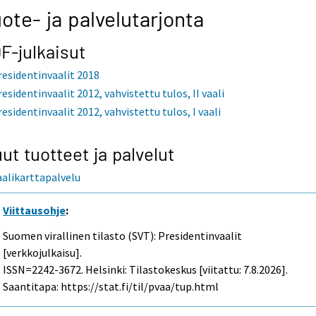
ote- ja palvelutarjonta
F-julkaisut
residentinvaalit 2018
residentinvaalit 2012, vahvistettu tulos, II vaali
residentinvaalit 2012, vahvistettu tulos, I vaali
ut tuotteet ja palvelut
aalikarttapalvelu
Viittausohje
:
Suomen virallinen tilasto (SVT): Presidentinvaalit
[verkkojulkaisu].
ISSN=2242-3672. Helsinki: Tilastokeskus [viitattu: 7.8.2026].
Saantitapa: https://stat.fi/til/pvaa/tup.html