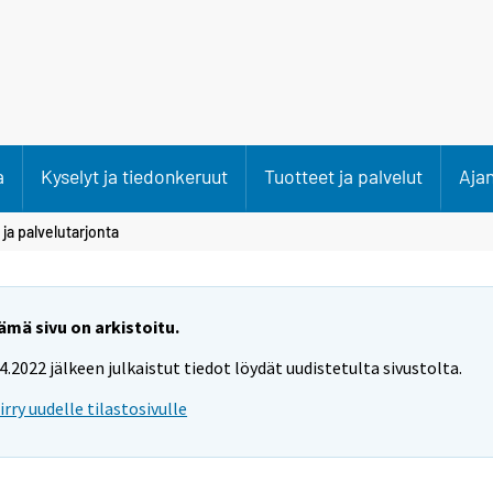
a
Kyselyt ja tiedonkeruut
Tuotteet ja palvelut
Aja
ja palvelutarjonta
ämä sivu on arkistoitu.
.4.2022 jälkeen julkaistut tiedot löydät uudistetulta sivustolta.
iirry uudelle tilastosivulle