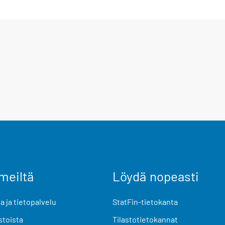
meiltä
Löydä nopeasti
 ja tietopalvelu
StatFin-tietokanta
stoista
Tilastotietokannat