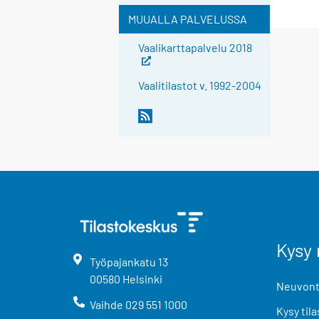
MUUALLA PALVELUSSA
Vaalikarttapalvelu 2018
Vaalitilastot v. 1992-2004
Kysy 
Työpajankatu
13
00580
Helsinki
Neuvonta
Vaihde
029 551 1000
Kysy tila