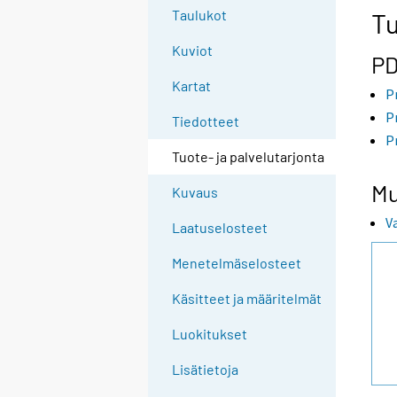
e
Taulukot
Tu
e
Kuviot
n
PD
p
Kartat
P
a
P
l
Tiedotteet
P
v
Tuote- ja palvelutarjonta
e
l
Mu
Kuvaus
u
V
u
Laatuselosteet
n
Menetelmäselosteet
.
Käsitteet ja määritelmät
Luokitukset
Lisätietoja