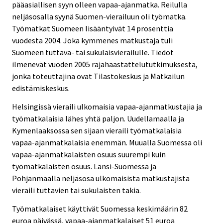
pääasiallisen syyn olleen vapaa-ajanmatka. Reilulla
n
n
neljäsosalla syynä Suomen-vierailuun oli työmatka.
.
.
Työmatkat Suomeen lisääntyivät 14 prosenttia
vuodesta 2004. Joka kymmenes matkustaja tuli
Suomeen tuttava- tai sukulaisvierailulle. Tiedot
ilmenevät vuoden 2005 rajahaastattelututkimuksesta,
jonka toteuttajina ovat Tilastokeskus ja Matkailun
edistämiskeskus.
Helsingissä vieraili ulkomaisia vapaa-ajanmatkustajia ja
työmatkalaisia lähes yhtä paljon. Uudellamaalla ja
Kymenlaaksossa sen sijaan vieraili työmatkalaisia
vapaa-ajanmatkalaisia enemmän. Muualla Suomessa oli
vapaa-ajanmatkalaisten osuus suurempi kuin
työmatkalaisten osuus. Länsi-Suomessa ja
Pohjanmaalla neljäsosa ulkomaisista matkustajista
vieraili tuttavien tai sukulaisten takia.
Työmatkalaiset käyttivät Suomessa keskimäärin 82
euroa päivässä, vapaa-ajanmatkalaiset 51 euroa