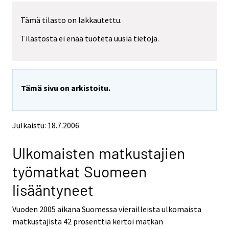
r
r
r
r
Tämä tilasto on lakkautettu.
y
y
Tilastosta ei enää tuoteta uusia tietoja.
t
t
t
t
o
o
i
i
Tämä sivu on arkistoitu.
s
s
e
e
e
e
Julkaistu: 18.7.2006
n
n
p
p
Ulkomaisten matkustajien
a
a
l
l
työmatkat Suomeen
v
v
lisääntyneet
e
e
l
l
Vuoden 2005 aikana Suomessa vierailleista ulkomaista
u
u
matkustajista 42 prosenttia kertoi matkan
u
u