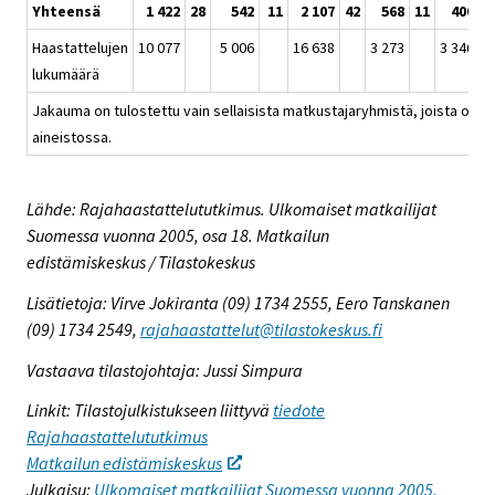
Yhteensä
1 422
28
542
11
2 107
42
568
11
400
Haastattelujen
10 077
5 006
16 638
3 273
3 346
lukumäärä
Jakauma on tulostettu vain sellaisista matkustajaryhmistä, joista on v
aineistossa.
Lähde: Rajahaastattelututkimus. Ulkomaiset matkailijat
Suomessa vuonna 2005, osa 18. Matkailun
edistämiskeskus / Tilastokeskus
Lisätietoja: Virve Jokiranta (09) 1734 2555, Eero Tanskanen
(09) 1734 2549,
rajahaastattelut@tilastokeskus.fi
Vastaava tilastojohtaja: Jussi Simpura
Linkit: Tilastojulkistukseen liittyvä
tiedote
Rajahaastattelututkimus
Matkailun edistämiskeskus
Julkaisu:
Ulkomaiset matkailijat Suomessa vuonna 2005,