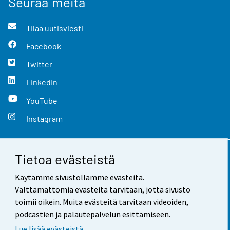
Seuraa meitä
Tilaa uutisviesti
Facebook
Twitter
LinkedIn
YouTube
Instagram
Tietoa evästeistä
Yhteystiedot
Käytämme sivustollamme evästeitä.
Palaute
Välttämättömiä evästeitä tarvitaan, jotta sivusto
toimii oikein. Muita evästeitä tarvitaan videoiden,
Käyttöehdot
podcastien ja palautepalvelun esittämiseen.
Tietosuoja
Lue lisää evästeistä.