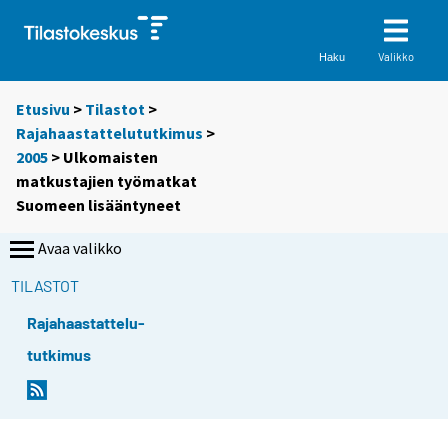
Valikko
Haku
Etusivu
>
Tilastot
>
Rajahaastattelututkimus
>
2005
> Ulkomaisten
matkustajien työmatkat
Suomeen lisääntyneet
Avaa valikko
TILASTOT
Rajahaastattelu-
tutkimus
S
S
i
i
i
i