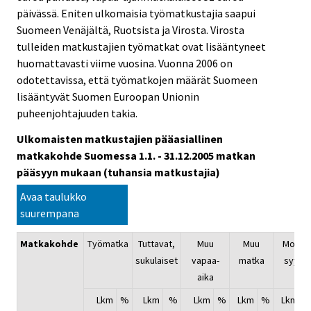
päivässä. Eniten ulkomaisia työmatkustajia saapui
Suomeen Venäjältä, Ruotsista ja Virosta. Virosta
tulleiden matkustajien työmatkat ovat lisääntyneet
huomattavasti viime vuosina. Vuonna 2006 on
odotettavissa, että työmatkojen määrät Suomeen
lisääntyvät Suomen Euroopan Unionin
puheenjohtajuuden takia.
Ulkomaisten matkustajien pääasiallinen
matkakohde Suomessa 1.1. - 31.12.2005 matkan
pääsyyn mukaan (tuhansia matkustajia)
Avaa taulukko
suurempana
Matkakohde
Työmatka
Tuttavat,
Muu
Muu
Monta
sukulaiset
vapaa-
matka
syytä
aika
Lkm
%
Lkm
%
Lkm
%
Lkm
%
Lkm