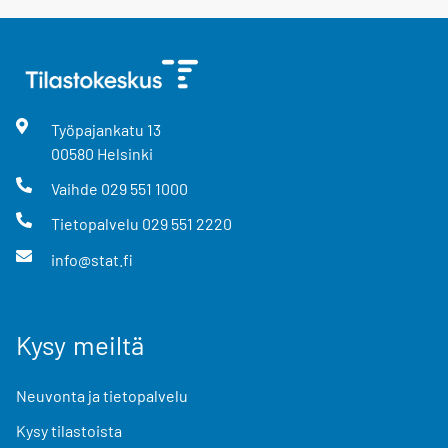
Työpajankatu
13
00580
Helsinki
Vaihde
029 551 1000
Tietopalvelu
029 551 2220
info@stat.fi
Kysy meiltä
Neuvonta ja tietopalvelu
Kysy tilastoista