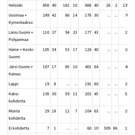
Helsinki
658
40
162
10
668
40
26
2
139
Uusimaa +
249
42
86
14
178
30
...
...
76
1
Kymenlaakso
Länsi-Suomi +
110
27
94
23
177
43
...
...
19
Pohjanmaa
Häme + Keski-
105
34
53
17
126
40
...
...
18
Suomi
Järvi-Suomi +
107
17
65
10
401
64
...
...
46
Kainuu
Lappi
19
8
...
...
191
80
...
...
19
Kaksi
138
30
59
13
202
45
...
...
51
1
kohdetta
Monta
29
18
12
7
104
63
...
...
19
1
kohdetta
Ei kohdetta
7
1
...
...
60
10
509
86
13