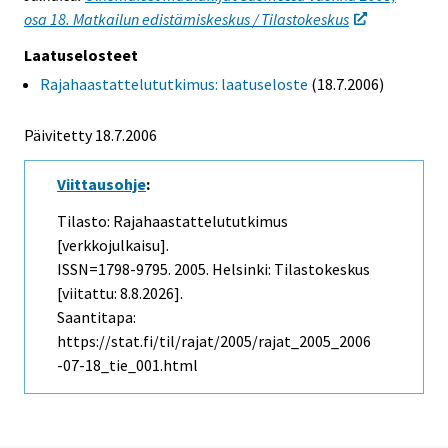
osa 18. Matkailun edistämiskeskus / Tilastokeskus
Laatuselosteet
Rajahaastattelututkimus: laatuseloste
(18.7.2006)
Päivitetty
18.7.2006
Viittausohje
:
Tilasto: Rajahaastattelututkimus
[verkkojulkaisu].
ISSN=1798-9795. 2005. Helsinki: Tilastokeskus
[viitattu: 8.8.2026].
Saantitapa:
https://stat.fi/til/rajat/2005/rajat_2005_2006
-07-18_tie_001.html