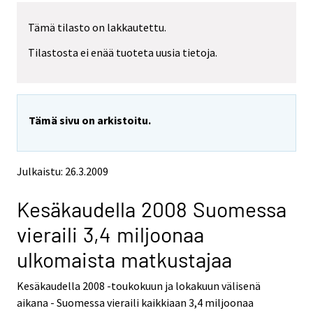
r
r
Tämä tilasto on lakkautettu.
y
Tilastosta ei enää tuoteta uusia tietoja.
t
t
o
i
Tämä sivu on arkistoitu.
s
e
e
Julkaistu: 26.3.2009
n
p
Kesäkaudella 2008 Suomessa
a
l
vieraili 3,4 miljoonaa
v
ulkomaista matkustajaa
e
l
Kesäkaudella 2008 -toukokuun ja lokakuun välisenä
u
aikana - Suomessa vieraili kaikkiaan 3,4 miljoonaa
u