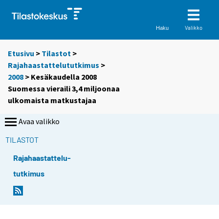
Valikko
Haku
Etusivu
>
Tilastot
>
Rajahaastattelututkimus
>
2008
> Kesäkaudella 2008
Suomessa vieraili 3,4 miljoonaa
ulkomaista matkustajaa
Avaa valikko
TILASTOT
Rajahaastattelu-
tutkimus
S
i
i