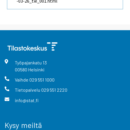
-03-26_tie_001.html
Työpajankatu
13
00580
Helsinki
Vaihde
029 551 1000
Tietopalvelu
029 551 2220
info@stat.fi
Kysy meiltä