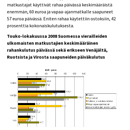
matkustajat käyttivät rahaa päivässä keskimääräistä
enemmän, 60 euroa ja vapaa-ajanmatkalle saapuneet
57 euroa päivässä. Eniten rahaa käytettiin ostoksiin, 42
prosenttia kokonaiskulutuksesta.
Touko-lokakuussa 2008 Suomessa vierailleiden
ulkomaisten matkustajien keskimääräinen
rahankulutus päivässä sekä erikseen Venäjältä,
Ruotsista ja Virosta saapuneiden päiväkulutus