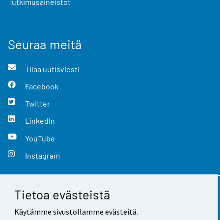
Tutkimusaineistot
Seuraa meitä
Tilaa uutisviesti
Facebook
Twitter
LinkedIn
YouTube
Instagram
Tietoa evästeistä
Yhteystiedot
Käytämme sivustollamme evästeitä.
Palaute