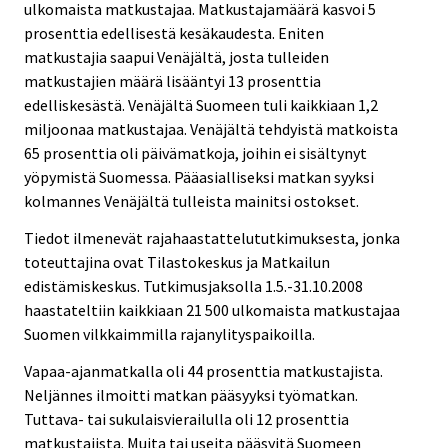
ulkomaista matkustajaa. Matkustajamäärä kasvoi 5
n
prosenttia edellisestä kesäkaudesta. Eniten
.
matkustajia saapui Venäjältä, josta tulleiden
matkustajien määrä lisääntyi 13 prosenttia
edelliskesästä. Venäjältä Suomeen tuli kaikkiaan 1,2
miljoonaa matkustajaa. Venäjältä tehdyistä matkoista
65 prosenttia oli päivämatkoja, joihin ei sisältynyt
yöpymistä Suomessa. Pääasialliseksi matkan syyksi
kolmannes Venäjältä tulleista mainitsi ostokset.
Tiedot ilmenevät rajahaastattelututkimuksesta, jonka
toteuttajina ovat Tilastokeskus ja Matkailun
edistämiskeskus. Tutkimusjaksolla 1.5.-31.10.2008
haastateltiin kaikkiaan 21 500 ulkomaista matkustajaa
Suomen vilkkaimmilla rajanylityspaikoilla.
Vapaa-ajanmatkalla oli 44 prosenttia matkustajista.
Neljännes ilmoitti matkan pääsyyksi työmatkan.
Tuttava- tai sukulaisvierailulla oli 12 prosenttia
matkustajista. Muita tai useita pääsyitä Suomeen