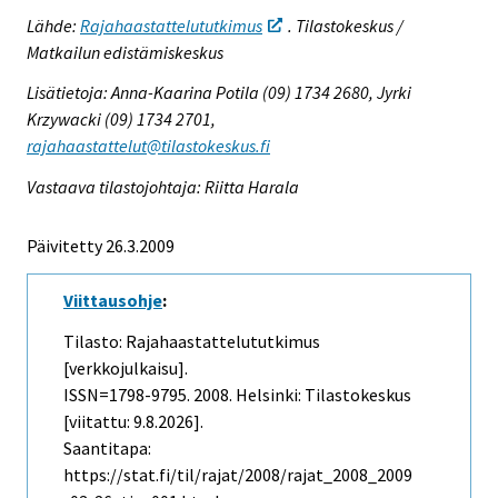
Lähde:
Rajahaastattelututkimus
. Tilastokeskus /
Matkailun edistämiskeskus
Lisätietoja: Anna-Kaarina Potila (09) 1734 2680, Jyrki
Krzywacki (09) 1734 2701,
rajahaastattelut@tilastokeskus.fi
Vastaava tilastojohtaja: Riitta Harala
Päivitetty
26.3.2009
Viittausohje
:
Tilasto: Rajahaastattelututkimus
[verkkojulkaisu].
ISSN=1798-9795. 2008. Helsinki: Tilastokeskus
[viitattu: 9.8.2026].
Saantitapa:
https://stat.fi/til/rajat/2008/rajat_2008_2009