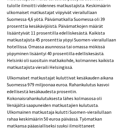
tulolle ilmoitti viidennes matkustajista. Keskimäärin
ulkomaiset matkustajat viipyivät vierailullaan
Suomessa 4,6 yötä. Päivämatkalla Suomessa oli 39
prosenttia kesäkävijöistä. Päivämatkojen määrät
lisääntyivät 11 prosentilla edelliskesästä. Kaikista
matkustajista 45 prosenttia yöpyi Suomen-vierailullaan
hotellissa. Omassa asunnossa tai omassa mökissä
yöpyminen lisääntyi 40 prosentilla edelliskesästä.
Helsinki oli suosituin matkakohde, kolmannes kaikista
matkustajista vieraili Helsingissä.
Ulkomaiset matkustajat kuluttivat kesäkauden aikana
Suomessa 979 miljoonaa euroa. Rahankulutus kasvoi
edellisestä kesäkaudesta prosentin.
Kokonaisrahankulutuksesta lähes kolmasosa oli
Venäjältä saapuneiden matkustajien kulutusta.
Ulkomainen matkustaja kulutti Suomen-vierailullaan
rahaa keskimäärin 50 euroa päivässä. Työmatkan
matkansa pääasialliseksi syyksi ilmoittaneet