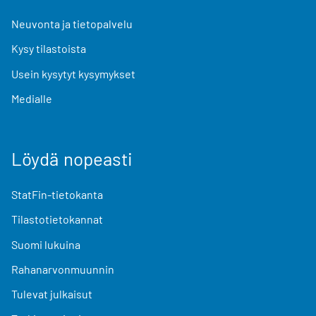
Neuvonta ja tietopalvelu
Kysy tilastoista
Usein kysytyt kysymykset
Medialle
Löydä nopeasti
StatFin-tietokanta
Tilastotietokannat
Suomi lukuina
Rahanarvonmuunnin
Tulevat julkaisut