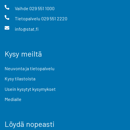
Vaihde
029 551 1000
Tietopalvelu
029 551 2220
info@stat.fi
Kysy meiltä
Neuvonta ja tietopalvelu
Kysy tilastoista
Usein kysytyt kysymykset
Medialle
Löydä nopeasti