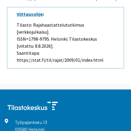
Viittausohje
:
Tilasto: Rajahaastattelututkimus
[verkkojulkaisu].
ISSN=1798-9795. Helsinki: Tilastokeskus
[viitattu: 8.8.2026].
Saantitapa:
https://stat.fi/til/rajat/2009/01/index.html
Työpajankatu
13
00580
Helsinki