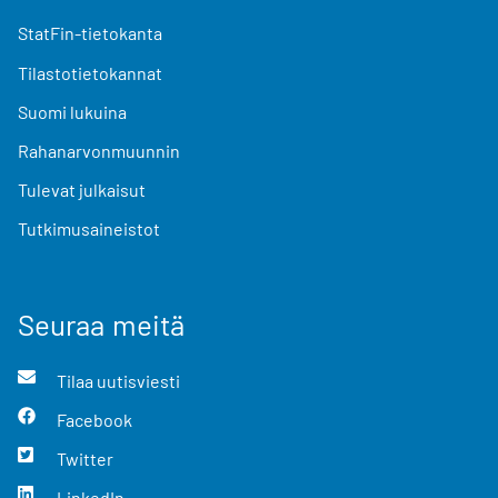
StatFin-tietokanta
Tilastotietokannat
Suomi lukuina
Rahanarvonmuunnin
Tulevat julkaisut
Tutkimusaineistot
Seuraa meitä
Tilaa uutisviesti
Facebook
Twitter
LinkedIn