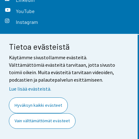
YouTube
Instagram
Tietoa evästeistä
Yhteystiedot
Käytämme sivustollamme evästeitä.
Palaute
Välttämättömiä evästeitä tarvitaan, jotta sivusto
toimii oikein. Muita evästeitä tarvitaan videoiden,
Käyttöehdot
podcastien ja palautepalvelun esittämiseen.
Tietosuoja
Lue lisää evästeistä.
Saavutettavuus
Hyväksyn kaikki evästeet
Tietoa sivustosta
Vain välttämättömät evästeet
Evästeasetukset