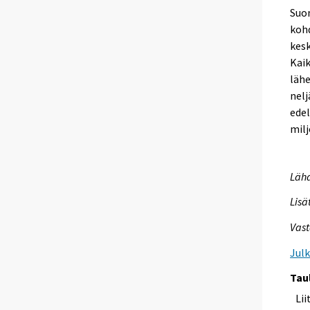
Suom
kohd
kesk
Kaik
läh
nelj
edel
milj
Lähd
Lisä
Vast
Jul
Tau
Li