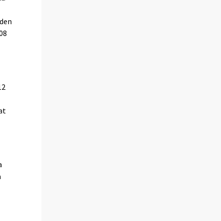
uden
08
12
at
a
a
i