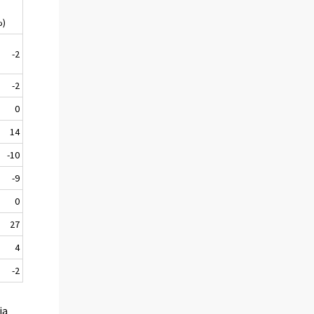
%)
-2
-2
0
14
-10
-9
0
27
4
-2
ia