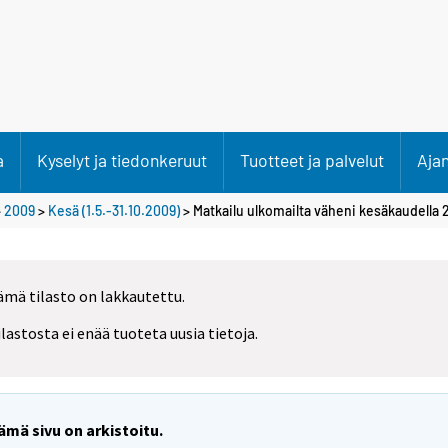
a
Kyselyt ja tiedonkeruut
Tuotteet ja palvelut
Aja
>
2009
>
Kesä (1.5.-31.10.2009)
> Matkailu ulkomailta väheni kesäkaudella 
ämä tilasto on lakkautettu.
ilastosta ei enää tuoteta uusia tietoja.
ämä sivu on arkistoitu.