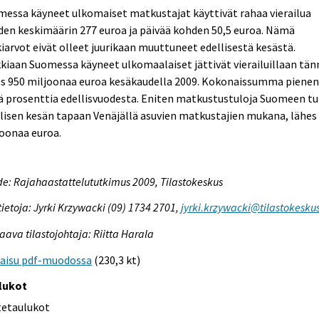
essa käyneet ulkomaiset matkustajat käyttivät rahaa vierailua
en keskimäärin 277 euroa ja päivää kohden 50,5 euroa. Nämä
iarvot eivät olleet juurikaan muuttuneet edellisestä kesästä.
kiaan Suomessa käyneet ulkomaalaiset jättivät vierailuillaan tän
es 950 miljoonaa euroa kesäkaudella 2009. Kokonaissumma pienen
ä prosenttia edellisvuodesta. Eniten matkustustuloja Suomeen tu
lisen kesän tapaan Venäjällä asuvien matkustajien mukana, lähes
oonaa euroa.
e: Rajahaastattelututkimus 2009, Tilastokeskus
tietoja: Jyrki Krzywacki (09) 1734 2701,
jyrki.krzywacki@tilastokeskus
aava tilastojohtaja: Riitta Harala
kaisu pdf-muodossa
(230,3 kt)
lukot
itetaulukot