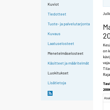
Kuviot
Julk
Tiedotteet
Tuote- ja palvelutarjonta
Ma
2
Kuvaus
Laatuselosteet
Kesä
on 
Menetelmäselosteet
kävi
vaja
Käsitteet ja määritelmät
Tila
Luokitukset
Raj
Lisätietoja
Tau
200
Asu