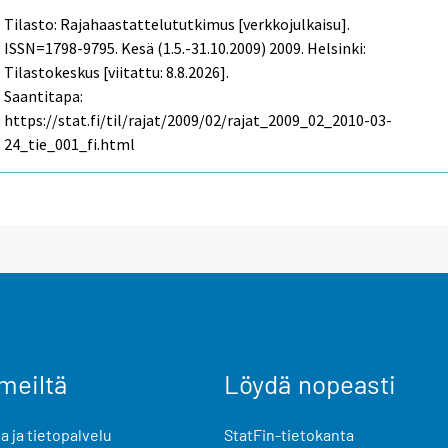
Tilasto: Rajahaastattelututkimus [verkkojulkaisu].
ISSN=1798-9795.
Kesä (1.5.-31.10.2009)
2009. Helsinki:
Tilastokeskus [viitattu: 8.8.2026].
Saantitapa:
https://stat.fi/til/rajat/2009/02/rajat_2009_02_2010-03-
24_tie_001_fi.html
meiltä
Löydä nopeasti
 ja tietopalvelu
StatFin-tietokanta