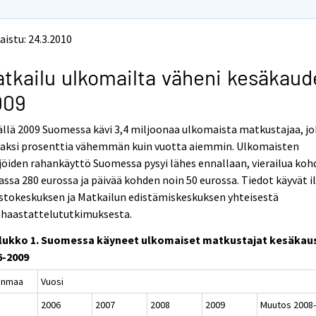
aistu: 24.3.2010
tkailu ulkomailta väheni kesäkaud
009
llä 2009 Suomessa kävi 3,4 miljoonaa ulkomaista matkustajaa, jo
kaksi prosenttia vähemmän kuin vuotta aiemmin. Ulkomaisten
jöiden rahankäyttö Suomessa pysyi lähes ennallaan, vierailua ko
assa 280 eurossa ja päivää kohden noin 50 eurossa. Tiedot käyvät i
stokeskuksen ja Matkailun edistämiskeskuksen yhteisestä
ahaastattelututkimuksesta.
lukko 1. Suomessa käyneet ulkomaiset matkustajat kesäkaus
6-2009
inmaa
Vuosi
2006
2007
2008
2009
Muutos 2008