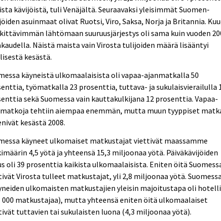
ista kävijöistä, tuli Venäjältä. Seuraavaksi yleisimmät Suomen-
jöiden asuinmaat olivat Ruotsi, Viro, Saksa, Norja ja Britannia. Ku
kittävimmän lähtömaan suuruusjärjestys oli sama kuin vuoden 20
kaudella. Näistä maista vain Virosta tulijoiden määrä lisääntyi
lisestä kesästä.
essa käyneistä ulkomaalaisista oli vapaa-ajanmatkalla 50
enttia, työmatkalla 23 prosenttia, tuttava- ja sukulaisvierailulla 
enttia sekä Suomessa vain kauttakulkijana 12 prosenttia. Vapaa-
nmatkoja tehtiin aiempaa enemmän, mutta muun tyyppiset matk
nivät kesästä 2008.
messa käyneet ulkomaiset matkustajat viettivät maassamme
imäärin 4,5 yötä ja yhteensä 15,3 miljoonaa yötä. Päiväkävijöiden
s oli 39 prosenttia kaikista ulkomaalaisista. Eniten öitä Suomess
tivät Virosta tulleet matkustajat, yli 2,8 miljoonaa yötä. Suomess
neiden ulkomaisten matkustajien yleisin majoitustapa oli hotell
 000 matkustajaa), mutta yhteensä eniten öitä ulkomaalaiset
tivät tuttavien tai sukulaisten luona (4,3 miljoonaa yötä).