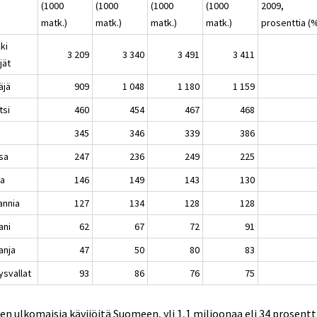
(1000
(1000
(1000
(1000
2009,
matk.)
matk.)
matk.)
matk.)
prosenttia (
ki
3 209
3 340
3 491
3 411
jät
äjä
909
1 048
1 180
1 159
tsi
460
454
467
468
345
346
339
386
sa
247
236
249
225
ja
146
149
143
130
annia
127
134
128
128
ani
62
67
72
91
anja
47
50
80
83
ysvallat
93
86
76
75
en ulkomaisia kävijöitä Suomeen, yli 1,1 miljoonaa eli 34 prosentt