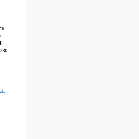
ne
i
li
 280
.fi