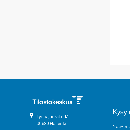
Kysy 
Työpajankatu
13
00580
Helsinki
Neuvonta