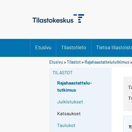
Etusivu
Tilastotieto
Tietoa tilastoist
Etusivu
>
Tilastot
>
Rajahaastattelututkimus
TILASTOT
Rajahaastattelu-
T
tutkimus
T
Julkistukset
Katsaukset
Taulukot
T