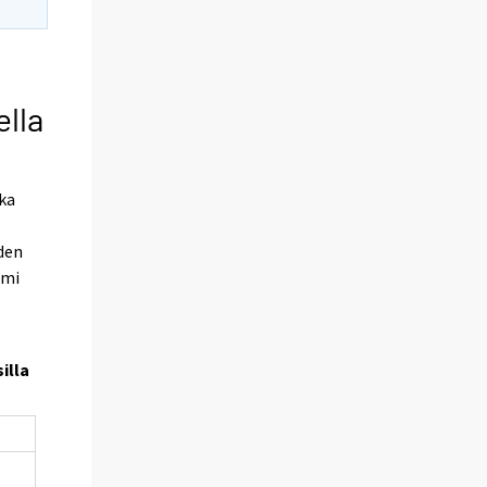
ella
ka
hden
lmi
illa
-