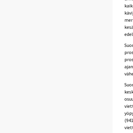
kaik
kävi
mer
kesä
edel
Suom
pros
pros
aja
vähe
Suo
kesk
osuu
viet
yöpy
(941
viet