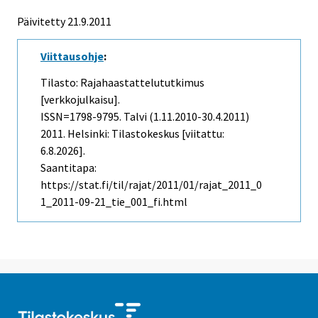
Päivitetty 21.9.2011
Viittausohje
:
Tilasto: Rajahaastattelututkimus
[verkkojulkaisu].
ISSN=1798-9795.
Talvi (1.11.2010-30.4.2011)
2011. Helsinki: Tilastokeskus [viitattu:
6.8.2026].
Saantitapa:
https://stat.fi/til/rajat/2011/01/rajat_2011_0
1_2011-09-21_tie_001_fi.html