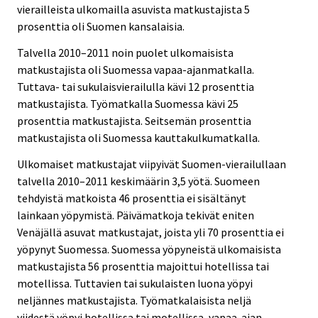
vierailleista ulkomailla asuvista matkustajista 5
prosenttia oli Suomen kansalaisia.
Talvella 2010–2011 noin puolet ulkomaisista
matkustajista oli Suomessa vapaa-ajanmatkalla.
Tuttava- tai sukulaisvierailulla kävi 12 prosenttia
matkustajista. Työmatkalla Suomessa kävi 25
prosenttia matkustajista. Seitsemän prosenttia
matkustajista oli Suomessa kauttakulkumatkalla.
Ulkomaiset matkustajat viipyivät Suomen-vierailullaan
talvella 2010–2011 keskimäärin 3,5 yötä. Suomeen
tehdyistä matkoista 46 prosenttia ei sisältänyt
lainkaan yöpymistä. Päivämatkoja tekivät eniten
Venäjällä asuvat matkustajat, joista yli 70 prosenttia ei
yöpynyt Suomessa. Suomessa yöpyneistä ulkomaisista
matkustajista 56 prosenttia majoittui hotellissa tai
motellissa. Tuttavien tai sukulaisten luona yöpyi
neljännes matkustajista. Työmatkalaisista neljä
viidestä yöpyi hotellissa tai motellissa, vapaa-ajan