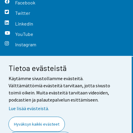
Facebook
Twitter
LinkedIn
YouTube
Instagram
Tietoa evästeistä
Yhteystiedot
Käytämme sivustollamme evästeitä.
Palaute
Välttämättömiä evästeitä tarvitaan, jotta sivusto
toimii oikein. Muita evästeitä tarvitaan videoiden,
Käyttöehdot
podcastien ja palautepalvelun esittämiseen.
Tietosuoja
Lue lisää evästeistä.
Saavutettavuus
Hyväksyn kaikki evästeet
Tietoa sivustosta