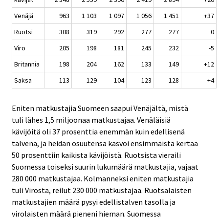
Venäjä
963
1 103
1 097
1 056
1 451
+37
Ruotsi
308
319
292
277
277
0
Viro
205
198
181
245
232
-5
Britannia
198
204
162
133
149
+12
Saksa
113
129
104
123
128
+4
Eniten matkustajia Suomeen saapui Venäjältä, mistä
tuli lähes 1,5 miljoonaa matkustajaa. Venäläisiä
kävijöitä oli 37 prosenttia enemmän kuin edellisenä
talvena, ja heidän osuutensa kasvoi ensimmäistä kertaa
50 prosenttiin kaikista kävijöistä. Ruotsista vieraili
Suomessa toiseksi suurin lukumäärä matkustajia, vajaat
280 000 matkustajaa. Kolmanneksi eniten matkustajia
tuli Virosta, reilut 230 000 matkustajaa. Ruotsalaisten
matkustajien määrä pysyi edellistalven tasolla ja
virolaisten määrä pieneni hieman. Suomessa