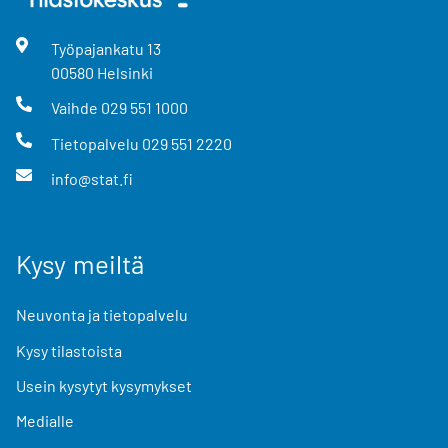
Työpajankatu
13
00580
Helsinki
Vaihde
029 551 1000
Tietopalvelu
029 551 2220
info@stat.fi
Kysy meiltä
Neuvonta ja tietopalvelu
Kysy tilastoista
Usein kysytyt kysymykset
Medialle