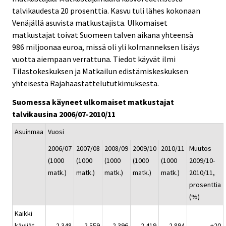
talvikaudesta 20 prosenttia. Kasvu tuli lähes kokonaan
Venäjällä asuvista matkustajista. Ulkomaiset
matkustajat toivat Suomeen talven aikana yhteensä
986 miljoonaa euroa, missä oli yli kolmanneksen lisäys
vuotta aiempaan verrattuna. Tiedot käyvät ilmi
Tilastokeskuksen ja Matkailun edistämiskeskuksen
yhteisestä Rajahaastattelututkimuksesta.
Suomessa käyneet ulkomaiset matkustajat
talvikausina 2006/07-2010/11
Asuinmaa
Vuosi
2006/07
2007/08
2008/09
2009/10
2010/11
Muutos
(1000
(1000
(1000
(1000
(1000
2009/10-
matk.)
matk.)
matk.)
matk.)
matk.)
2010/11,
prosenttia
(%)
Kaikki
kävijät
2 348
2 559
2 396
2 419
2 894
+20