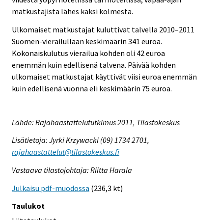
matkustajista lähes kaksi kolmesta.
Ulkomaiset matkustajat kuluttivat talvella 2010–2011
Suomen-vierailullaan keskimäärin 341 euroa.
Kokonaiskulutus vierailua kohden oli 42 euroa
enemmän kuin edellisenä talvena. Päivää kohden
ulkomaiset matkustajat käyttivät viisi euroa enemmän
kuin edellisenä vuonna eli keskimäärin 75 euroa.
Lähde: Rajahaastattelututkimus 2011, Tilastokeskus
Lisätietoja: Jyrki Krzywacki (09) 1734 2701,
rajahaastattelut@tilastokeskus.fi
Vastaava tilastojohtaja: Riitta Harala
Julkaisu pdf-muodossa
(236,3 kt)
Taulukot