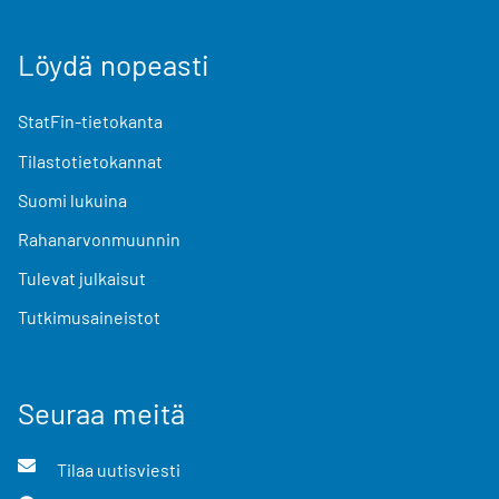
Löydä nopeasti
StatFin-tietokanta
Tilastotietokannat
Suomi lukuina
Rahanarvonmuunnin
Tulevat julkaisut
Tutkimusaineistot
Seuraa meitä
Tilaa uutisviesti