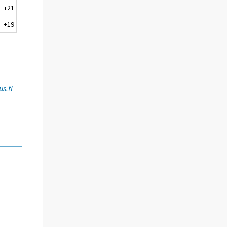
+21
+19
s.fi