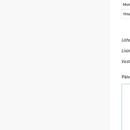
Mon
Yht
Lähd
Lisä
Vast
Päiv