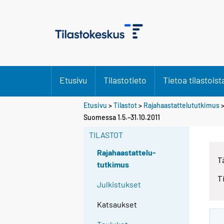
Etusivu
Tilastotieto
Tietoa tilastoist
Etusivu
>
Tilastot
>
Rajahaastattelututkimus
Suomessa 1.5.–31.10.2011
TILASTOT
Rajahaastattelu-
T
tutkimus
T
Julkistukset
Katsaukset