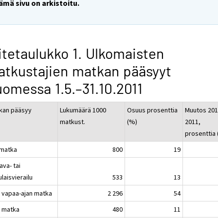
ämä sivu on arkistoitu.
itetaulukko 1. Ulkomaisten
tkustajien matkan pääsyyt
omessa 1.5.–31.10.2011
kan pääsyy
Lukumäärä 1000
Osuus prosenttia
Muutos 201
matkust.
(%)
2011,
prosenttia
matka
800
19
ava- tai
laisvierailu
533
13
 vapaa-ajan matka
2 296
54
 matka
480
11