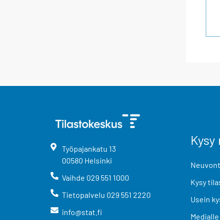
Kysy 
Työpajankatu
13
00580
Helsinki
Neuvonta
Vaihde
029 551 1000
Kysy tila
Tietopalvelu
029 551 2220
Usein ky
info@stat.fi
Medialle