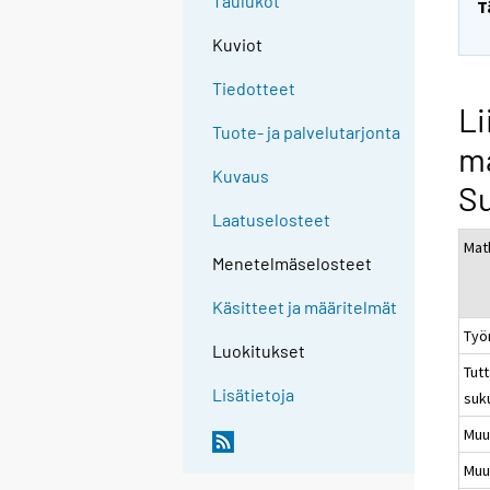
Taulukot
T
Kuviot
Tiedotteet
Li
Tuote- ja palvelutarjonta
ma
Kuvaus
Su
Laatuselosteet
Mat
Menetelmäselosteet
Käsitteet ja määritelmät
Työ
Luokitukset
Tutt
Lisätietoja
suku
Muu
Muu