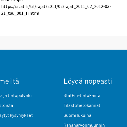
https://stat.fi/til/rajat/2011/02/rajat_2011_02_2012-03-
21_tau_001_fi.html
meiltä
Löydä nopeasti
 ja tietopalvelu
StatFin-tietokanta
stoista
Tilastotietokannat
sytyt kysymykset
Suomi lukuina
Rahanarvonmuunnin