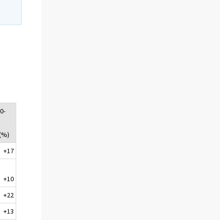
0-
 (%)
+17
+10
+22
+13