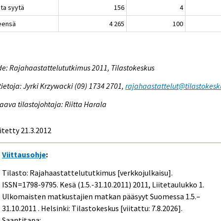
ta syytä
156
4
eensä
4 265
100
e: Rajahaastattelututkimus 2011, Tilastokeskus
tietoja: Jyrki Krzywacki (09) 1734 2701,
rajahaastattelut@tilastokesku
aava tilastojohtaja: Riitta Harala
itetty 21.3.2012
Viittausohje
:
Tilasto: Rajahaastattelututkimus [verkkojulkaisu].
ISSN=1798-9795.
Kesä (1.5.-31.10.2011)
2011, Liitetaulukko 1.
Ulkomaisten matkustajien matkan pääsyyt Suomessa 1.5.–
31.10.2011 . Helsinki: Tilastokeskus [viitattu: 7.8.2026].
Saantitapa: