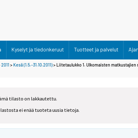
a
Kyselyt ja tiedonkeruut
Tuotteet ja palvelut
Aja
>
2011
>
Kesä (1.5.-31.10.2011)
> Liitetaulukko 1. Ulkomaisten matkustajien
ämä tilasto on lakkautettu.
ilastosta ei enää tuoteta uusia tietoja.