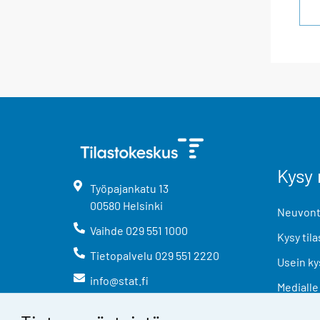
Kysy 
Työpajankatu
13
00580
Helsinki
Neuvonta
Vaihde
029 551 1000
Kysy tila
Tietopalvelu
029 551 2220
Usein ky
info@stat.fi
Medialle