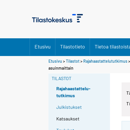
Etusivu
Tilastotieto
Tietoa tilastoist
Etusivu
>
Tilastot
>
Rajahaastattelututkimus
asuinmaittain
TILASTOT
Rajahaastattelu-
T
tutkimus
T
Julkistukset
Katsaukset