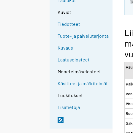
Taulukot
T
Kuviot
Tiedotteet
Li
Tuote- ja palvelutarjonta
ma
Kuvaus
vu
Laatuselosteet
Asu
Menetelmäselosteet
Käsitteet ja määritelmät
Kaik
Ven
Luokitukset
Viro
Lisätietoja
Ruo
Sak