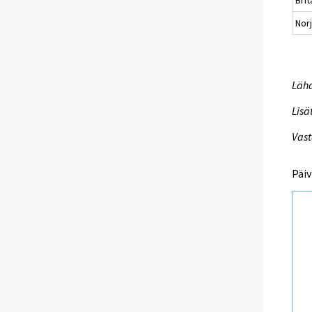
Brit
Nor
Lähd
Lisä
Vast
Päiv