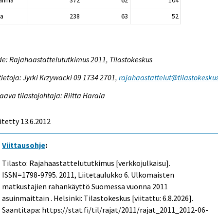
annia
372
62
104
ja
238
63
52
e: Rajahaastattelututkimus 2011, Tilastokeskus
tietoja: Jyrki Krzywacki 09 1734 2701,
rajahaastattelut@tilastokeskus
aava tilastojohtaja: Riitta Harala
itetty 13.6.2012
Viittausohje
:
Tilasto: Rajahaastattelututkimus [verkkojulkaisu].
ISSN=1798-9795. 2011, Liitetaulukko 6. Ulkomaisten
matkustajien rahankäyttö Suomessa vuonna 2011
asuinmaittain . Helsinki: Tilastokeskus [viitattu: 6.8.2026].
Saantitapa: https://stat.fi/til/rajat/2011/rajat_2011_2012-06-