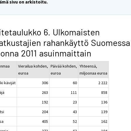
ämä sivu on arkistoitu.
itetaulukko 6. Ulkomaisten
tkustajien rahankäyttö Suomessa
onna 2011 asuinmaittain
inmaa
Vierailua kohden,
Päivää kohden,
Yhteensä,
euroa
euroa
miljoonaa euroa
ki kävijät
306
60
2 222
äjä
263
111
858
192
23
136
tsi
204
43
139
sa
405
52
162