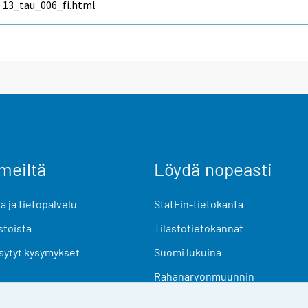
13_tau_006_fi.html
meiltä
Löydä nopeasti
 ja tietopalvelu
StatFin-tietokanta
stoista
Tilastotietokannat
sytyt kysymykset
Suomi lukuina
Rahanarvonmuunnin
Tulevat julkaisut