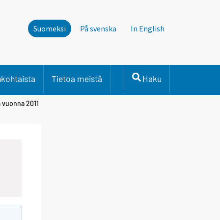
Suomeksi
På svenska
In English
nkohtaista
Tietoa meistä
Haku
a vuonna 2011