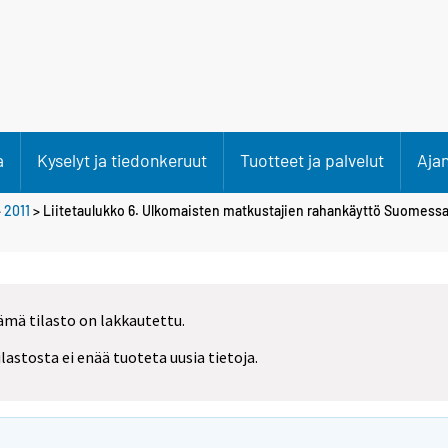
a
Kyselyt ja tiedonkeruut
Tuotteet ja palvelut
Aja
>
2011
> Liitetaulukko 6. Ulkomaisten matkustajien rahankäyttö Suomess
ämä tilasto on lakkautettu.
ilastosta ei enää tuoteta uusia tietoja.