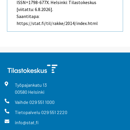
ISSN=1798-677X. Helsinki: Tilastokeskus
[viitattu: 6.8.2026].
Saantitapa:
https://stat.fi/til/rakke/2014/index.html
Työpajankatu
13
00580
Helsinki
Vaihde
029 551 1000
Tietopalvelu
029 551 2220
info@stat.fi