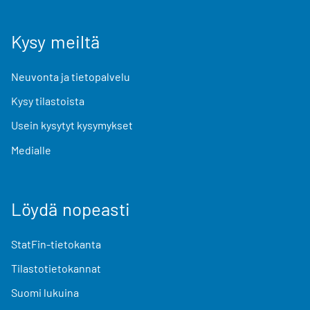
Kysy meiltä
Neuvonta ja tietopalvelu
Kysy tilastoista
Usein kysytyt kysymykset
Medialle
Löydä nopeasti
StatFin-tietokanta
Tilastotietokannat
Suomi lukuina