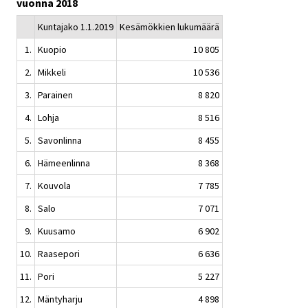
vuonna 2018
Kuntajako 1.1.2019
Kesämökkien lukumäärä
1.
Kuopio
10 805
2.
Mikkeli
10 536
3.
Parainen
8 820
4.
Lohja
8 516
5.
Savonlinna
8 455
6.
Hämeenlinna
8 368
7.
Kouvola
7 785
8.
Salo
7 071
9.
Kuusamo
6 902
10.
Raasepori
6 636
11.
Pori
5 227
12.
Mäntyharju
4 898