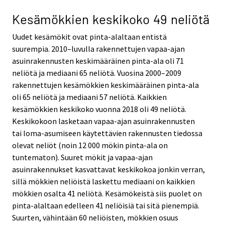
Kesämökkien keskikoko 49 neliötä
Uudet kesämökit ovat pinta-alaltaan entistä
suurempia. 2010–luvulla rakennettujen vapaa-ajan
asuinrakennusten keskimääräinen pinta-ala oli 71
neliötä ja mediaani 65 neliötä. Vuosina 2000–2009
rakennettujen kesämökkien keskimääräinen pinta-ala
oli 65 neliötä ja mediaani 57 neliötä. Kaikkien
kesämökkien keskikoko vuonna 2018 oli 49 neliötä.
Keskikokoon lasketaan vapaa-ajan asuinrakennusten
tai loma-asumiseen käytettävien rakennusten tiedossa
olevat neliöt (noin 12 000 mökin pinta-ala on
tuntematon). Suuret mökit ja vapaa-ajan
asuinrakennukset kasvattavat keskikokoa jonkin verran,
sillä mökkien neliöistä laskettu mediaani on kaikkien
mökkien osalta 41 neliötä. Kesämökeistä siis puolet on
pinta-alaltaan edelleen 41 neliöisiä tai sitä pienempiä.
Suurten, vähintään 60 neliöisten, mökkien osuus