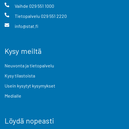
Vaihde
029 551 1000
Tietopalvelu
029 551 2220
info@stat.fi
Kysy meiltä
Neuvonta ja tietopalvelu
Kysy tilastoista
Usein kysytyt kysymykset
Medialle
Löydä nopeasti