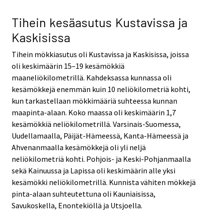
Tihein kesäasutus Kustavissa ja
Kaskisissa
Tihein mökkiasutus oli Kustavissa ja Kaskisissa, joissa
oli keskimäärin 15–19 kesämökkiä
maaneliökilometrillä. Kahdeksassa kunnassa oli
kesämökkejä enemmän kuin 10 neliökilometriä kohti,
kun tarkastellaan mökkimääriä suhteessa kunnan
maapinta-alaan. Koko maassa oli keskimäärin 1,7
kesämökkiä neliökilometrillä. Varsinais-Suomessa,
Uudellamaalla, Päijät-Hämeessä, Kanta-Hämeessä ja
Ahvenanmaalla kesämökkejä oli yli neljä
neliökilometriä kohti. Pohjois- ja Keski-Pohjanmaalla
sekä Kainuussa ja Lapissa oli keskimäärin alle yksi
kesämökki neliökilometrillä. Kunnista vähiten mökkejä
pinta-alaan suhteutettuna oli Kauniaisissa,
Savukoskella, Enontekiöllä ja Utsjoella.