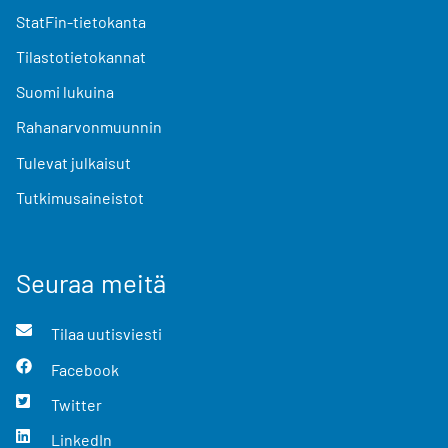
StatFin-tietokanta
Tilastotietokannat
Suomi lukuina
Rahanarvonmuunnin
Tulevat julkaisut
Tutkimusaineistot
Seuraa meitä
Tilaa uutisviesti
Facebook
Twitter
LinkedIn