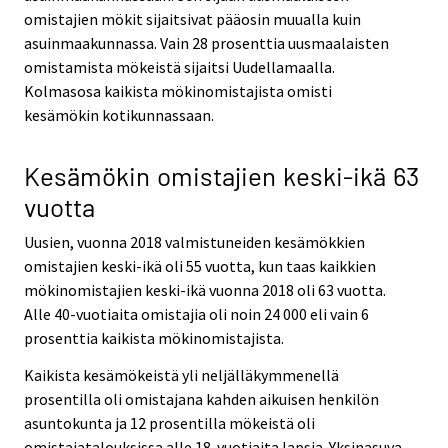
omistajien mökit sijaitsivat pääosin muualla kuin
asuinmaakunnassa. Vain 28 prosenttia uusmaalaisten
omistamista mökeistä sijaitsi Uudellamaalla.
Kolmasosa kaikista mökinomistajista omisti
kesämökin kotikunnassaan.
Kesämökin omistajien keski-ikä 63
vuotta
Uusien, vuonna 2018 valmistuneiden kesämökkien
omistajien keski-ikä oli 55 vuotta, kun taas kaikkien
mökinomistajien keski-ikä vuonna 2018 oli 63 vuotta.
Alle 40-vuotiaita omistajia oli noin 24 000 eli vain 6
prosenttia kaikista mökinomistajista.
Kaikista kesämökeistä yli neljälläkymmenellä
prosentilla oli omistajana kahden aikuisen henkilön
asuntokunta ja 12 prosentilla mökeistä oli
omistajatalouksissa alle 18-vuotiaita lapsia. Yksinasuva