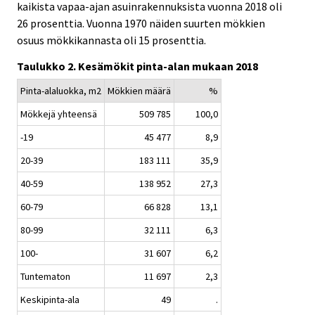
kaikista vapaa-ajan asuinrakennuksista vuonna 2018 oli
26 prosenttia. Vuonna 1970 näiden suurten mökkien
osuus mökkikannasta oli 15 prosenttia.
Taulukko 2. Kesämökit pinta-alan mukaan 2018
Pinta-alaluokka, m2
Mökkien määrä
%
Mökkejä yhteensä
509 785
100,0
-19
45 477
8,9
20-39
183 111
35,9
40-59
138 952
27,3
60-79
66 828
13,1
80-99
32 111
6,3
100-
31 607
6,2
Tuntematon
11 697
2,3
Keskipinta-ala
49
.