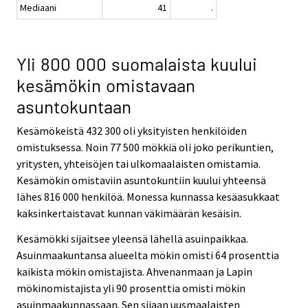
Mediaani
41
.
Yli 800 000 suomalaista kuului
kesämökin omistavaan
asuntokuntaan
Kesämökeistä 432 300 oli yksityisten henkilöiden
omistuksessa. Noin 77 500 mökkiä oli joko perikuntien,
yritysten, yhteisöjen tai ulkomaalaisten omistamia.
Kesämökin omistaviin asuntokuntiin kuului yhteensä
lähes 816 000 henkilöä. Monessa kunnassa kesäasukkaat
kaksinkertaistavat kunnan väkimäärän kesäisin.
Kesämökki sijaitsee yleensä lähellä asuinpaikkaa.
Asuinmaakuntansa alueelta mökin omisti 64 prosenttia
kaikista mökin omistajista. Ahvenanmaan ja Lapin
mökinomistajista yli 90 prosenttia omisti mökin
asuinmaakunnassaan. Sen sijaan uusmaalaisten