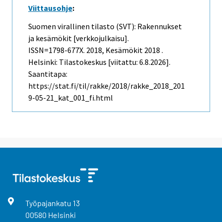
Viittausohje
:
Suomen virallinen tilasto (SVT): Rakennukset
ja kesämökit [verkkojulkaisu].
ISSN=1798-677X. 2018, Kesämökit 2018 .
Helsinki: Tilastokeskus [viitattu: 6.8.2026].
Saantitapa:
https://stat.fi/til/rakke/2018/rakke_2018_201
9-05-21_kat_001_fi.html
Työpajankatu
13
00580
Helsinki