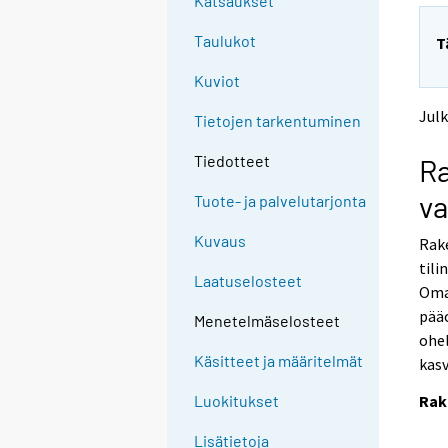
Katsaukset
o
o
a
a
Taulukot
T
n
n
o
o
Kuviot
t
t
h
h
Julk
Tietojen tarkentuminen
e
e
r
r
Tiedotteet
R
s
s
e
e
va
Tuote- ja palvelutarjonta
r
r
v
v
Kuvaus
Rak
i
i
tili
c
c
Laatuselosteet
e
e
Omav
.
.
pääo
Menetelmäselosteet
ohel
Käsitteet ja määritelmät
kasv
Rak
Luokitukset
Lisätietoja