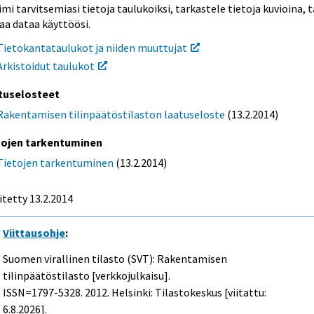
mi tarvitsemiasi tietoja taulukoiksi, tarkastele tietoja kuvioina, t
aa dataa käyttöösi.
Tietokantataulukot ja niiden muuttujat
Arkistoidut taulukot
tuselosteet
Rakentamisen tilinpäätöstilaston laatuseloste
(13.2.2014)
tojen tarkentuminen
Tietojen tarkentuminen
(13.2.2014)
itetty 13.2.2014
Viittausohje
:
Suomen virallinen tilasto (SVT): Rakentamisen
tilinpäätöstilasto [verkkojulkaisu].
ISSN=1797-5328. 2012. Helsinki: Tilastokeskus [viitattu:
6.8.2026].