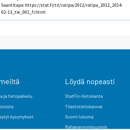
Saantitapa: https://stat.fi/til/ratipa/2012/ratipa_2012_2014-
02-13_tie_001_fi.html
meiltä
Löydä nopeasti
 ja tietopalvelu
StatFin-tietokanta
stoista
Tilastotietokannat
sytyt kysymykset
Suomi lukuina
Rahanarvonmuunnin