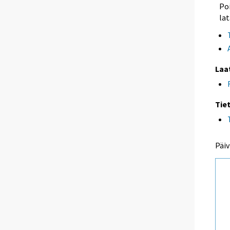
Poi
lat
Laa
Tie
Päiv