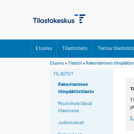
Etusivu
Tilastotieto
Tietoa tilastoist
Y
Y
Etusivu
>
Tilastot
>
Rakentamisen tilinpäätöst
o
o
u
u
TILASTOT
a
a
r
r
Rakentamisen
T
e
e
tilinpäätöstilasto
m
m
T
o
o
Muutoksia tässä
y
v
v
tilastossa
i
i
5
n
n
Julkistukset
g
g
t
t