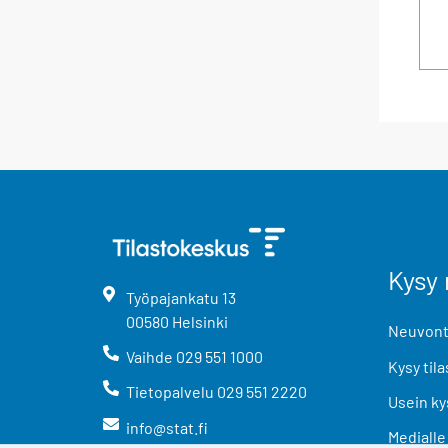
Kysy 
Työpajankatu
13
00580
Helsinki
Neuvonta
Vaihde
029 551 1000
Kysy tila
Tietopalvelu
029 551 2220
Usein ky
info@stat.fi
Medialle