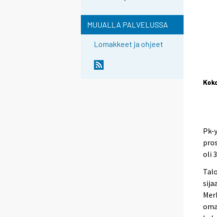
MUUALLA PALVELUSSA
Lomakkeet ja ohjeet
Pk-y
pros
oli 
Tal
sija
Merk
omav