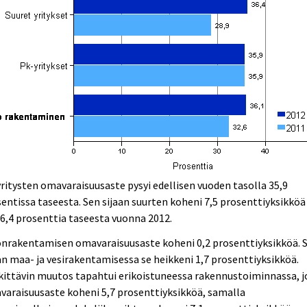
ritysten omavaraisuusaste pysyi edellisen vuoden tasolla 35,9
entissa taseesta. Sen sijaan suurten koheni 7,5 prosenttiyksikköä 
36,4 prosenttia taseesta vuonna 2012.
onrakentamisen omavaraisuusaste koheni 0,2 prosenttiyksikköä. 
an maa- ja vesirakentamisessa se heikkeni 1,7 prosenttiyksikköä.
ittävin muutos tapahtui erikoistuneessa rakennustoiminnassa, j
araisuusaste koheni 5,7 prosenttiyksikköä, samalla