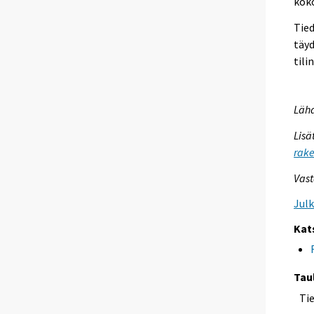
koko
Tied
täyd
tili
Lähd
Lisä
rake
Vast
Jul
Kat
Tau
Ti