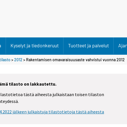
a
Kyselyt ja tiedonkeruut
Tuotteet ja palvelut
Aja
ilasto
>
2012
> Rakentamisen omavaraisuusaste vahvistui vuonna 2012
ämä tilasto on lakkautettu.
ilastotietoa tästä aiheesta julkaistaan toisen tilaston
hteydessä.
.4.2022 jälkeen julkaistuja tilastotietoja tästä aiheesta