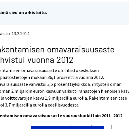
ämä sivu on arkistoitu.
aistu: 13.2.2014
akentamisen omavaraisuusaste
hvistui vuonna 2012
entamisen omavaraisuusaste oli Tilastokeskuksen
npäätöstietojen mukaan 36,1 prosenttia vuonna 2012.
araisuusaste vahvistui 3,5 prosenttiyksikköä. Yritysten oman
man 2 miljardin euron kasvuun vaikutti rahastojen hienoisen kas
la voittovarojen kasvu 1,9 miljardilla eurolla. Rakentamisen tase
oi 3,7 miljardilla eurolla edellisvuodesta.
entamisen omavaraisuusaste suuruusluokittain 2011–2012