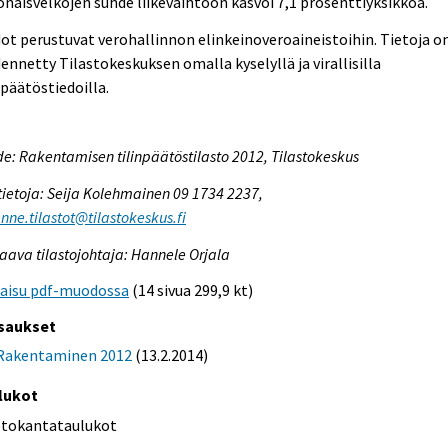
naisvelkojen suhde liikevaihtoon kasvoi 7,1 prosenttiyksikköä.
ot perustuvat verohallinnon elinkeinoveroaineistoihin. Tietoja o
ennetty Tilastokeskuksen omalla kyselyllä ja virallisilla
npäätöstiedoilla.
e: Rakentamisen tilinpäätöstilasto 2012, Tilastokeskus
tietoja: Seija Kolehmainen 09 1734 2237,
nne.tilastot@tilastokeskus.fi
aava tilastojohtaja: Hannele Orjala
kaisu pdf-muodossa
(14 sivua 299,9 kt)
saukset
Rakentaminen 2012
(13.2.2014)
lukot
etokantataulukot