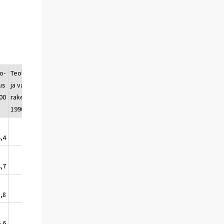
0
o-
Teollisuus-
Maatalouden
us
ja varasto-
tuotanto-
00
rakennus
rakennus
1990=100
1990=100
,4
157,8
155,5
,7
158,1
157,1
,8
159,3
158,2
,6
160,2
159,5