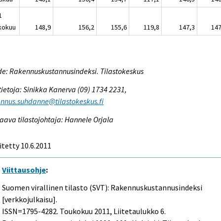
1
kokuu
148,9
156,2
155,6
119,8
147,3
147
e: Rakennuskustannusindeksi. Tilastokeskus
tietoja: Sinikka Kanerva (09) 1734 2231,
nnus.suhdanne@tilastokeskus.fi
aava tilastojohtaja: Hannele Orjala
itetty 10.6.2011
Viittausohje
:
Suomen virallinen tilasto (SVT): Rakennuskustannusindeksi
[verkkojulkaisu].
ISSN=1795-4282.
Toukokuu
2011, Liitetaulukko 6.