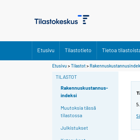
Etusivu
Tilastotieto
Tietoa tilastoist
Etusivu
>
Tilastot
>
Rakennuskustannusindek
TILASTOT
Rakennuskustannus-
T
indeksi
5
Muutoksia tässä
tilastossa
S
Julkistukset