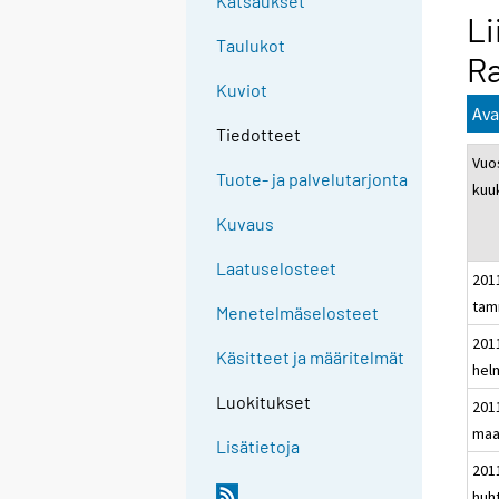
Katsaukset
Li
Taulukot
R
Kuviot
Ava
Tiedotteet
Vuos
Tuote- ja palvelutarjonta
kuu
Kuvaus
Laatuselosteet
201
tam
Menetelmäselosteet
201
Käsitteet ja määritelmät
hel
Luokitukset
201
maa
Lisätietoja
201
huh