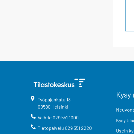
Kysy 
Työpajankatu
13
00580
Helsinki
Neuvonta
Vaihde
029 551 1000
Kysy tila
Tietopalvelu
029 551 2220
Usein ky