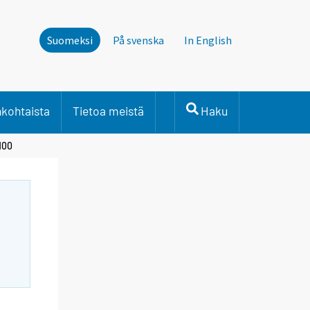
Suomeksi
På svenska
In English
nkohtaista
Tietoa meistä
Haku
100