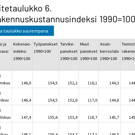
itetaulukko 6.
akennuskustannusindeksi 1990=10
a taulukko suurempana
i ja
Kokonais-
Työpanokset
Tarvike-
Muut
Asuin-
Toimist
kausi
indeksi
1990=100
panokset
panokset
kerrostalo
rakenn
1990=100
1990=100
1990=100
1990=100
1990=1
1
mikuu
146,0
154,5
152,2
116,1
144,3
144
1
mikuu
146,4
154,5
152,6
117,0
144,8
144
1
liskuu
147,4
155,6
153,4
118,7
145,7
145
1
tikuu
148,1
156,4
154,7
117,1
146,5
146