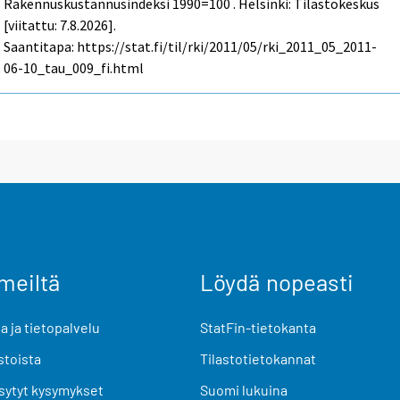
Rakennuskustannusindeksi 1990=100 . Helsinki: Tilastokeskus
[viitattu: 7.8.2026].
Saantitapa: https://stat.fi/til/rki/2011/05/rki_2011_05_2011-
06-10_tau_009_fi.html
meiltä
Löydä nopeasti
 ja tietopalvelu
StatFin-tietokanta
stoista
Tilastotietokannat
sytyt kysymykset
Suomi lukuina