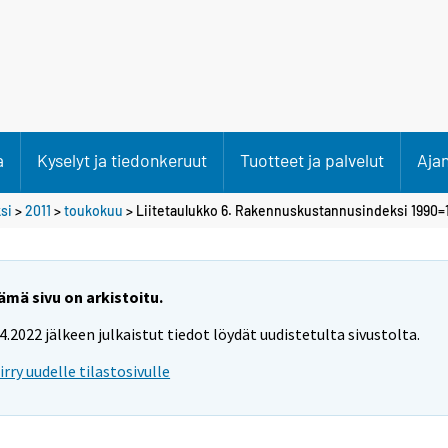
a
Kyselyt ja tiedonkeruut
Tuotteet ja palvelut
Aja
si
>
2011
>
toukokuu
> Liitetaulukko 6. Rakennuskustannusindeksi 1990=
ämä sivu on arkistoitu.
.4.2022 jälkeen julkaistut tiedot löydät uudistetulta sivustolta.
iirry uudelle tilastosivulle