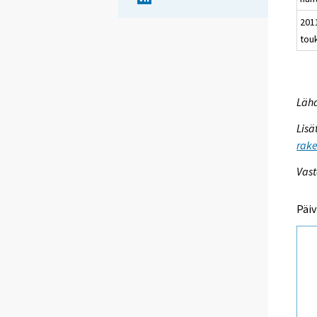
201
tou
Lähd
Lisä
rake
Vast
Päiv