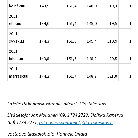
heinäkuu
143,9
151,4
148,9
119,3
143,
2011
elokuu
144,0
151,4
149,0
119,5
143,
2011
syyskuu
144,3
151,6
149,4
119,9
143,
2011
lokakuu
143,8
151,7
148,2
120,5
142,
2011
marraskuu
144,2
151,7
148,7
121,8
143,
Lähde: Rakennuskustannusindeksi. Tilastokeskus
Lisätietoja: Jan Moilanen (09) 1734 2723, Sinikka Kanerva
(09) 1734 2231,
rakennus.suhdanne@tilastokeskus.fi
Vastaava tilastojohtaja: Hannele Orjala