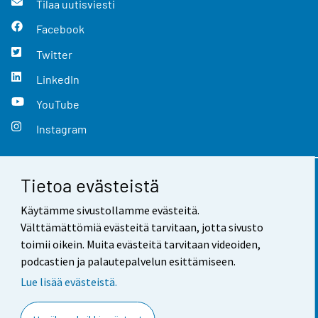
Tilaa uutisviesti
Facebook
Twitter
LinkedIn
YouTube
Instagram
Tietoa evästeistä
Yhteystiedot
Käytämme sivustollamme evästeitä.
Palaute
Välttämättömiä evästeitä tarvitaan, jotta sivusto
toimii oikein. Muita evästeitä tarvitaan videoiden,
Käyttöehdot
podcastien ja palautepalvelun esittämiseen.
Tietosuoja
Lue lisää evästeistä.
Saavutettavuus