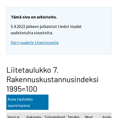
Tämä sivu on arkistoitu.
5.4.2022 jälkeen julkaistut tiedot löydät
uudistetulta sivustolta.
Siirry uudelle tilastosivulle
Liitetaulukko 7.
Rakennuskustannusindeksi
1995=100
Avaa taulukko
suurempana
Vuosi ja
Kokonais-
Työpanokset
Tarvike-
Muut
Asuin-