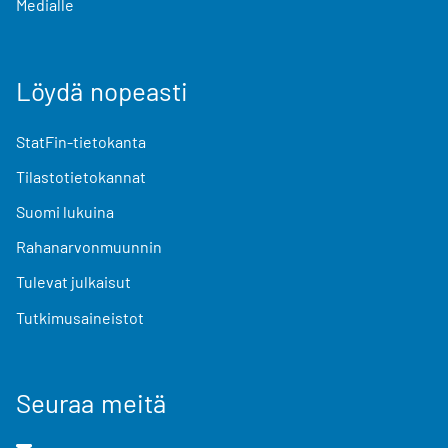
Medialle
Löydä nopeasti
StatFin-tietokanta
Tilastotietokannat
Suomi lukuina
Rahanarvonmuunnin
Tulevat julkaisut
Tutkimusaineistot
Seuraa meitä