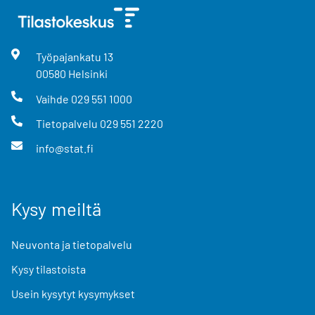
Työpajankatu
13
00580
Helsinki
Vaihde
029 551 1000
Tietopalvelu
029 551 2220
info@stat.fi
Kysy meiltä
Neuvonta ja tietopalvelu
Kysy tilastoista
Usein kysytyt kysymykset