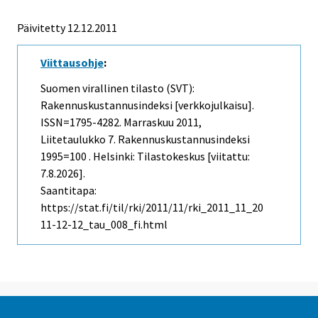
Päivitetty 12.12.2011
Viittausohje
:
Suomen virallinen tilasto (SVT):
Rakennuskustannusindeksi [verkkojulkaisu].
ISSN=1795-4282.
Marraskuu
2011,
Liitetaulukko 7. Rakennuskustannusindeksi
1995=100 . Helsinki: Tilastokeskus [viitattu:
7.8.2026].
Saantitapa:
https://stat.fi/til/rki/2011/11/rki_2011_11_20
11-12-12_tau_008_fi.html