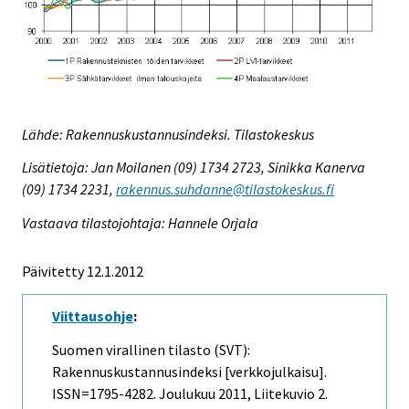
Lähde: Rakennuskustannusindeksi. Tilastokeskus
Lisätietoja: Jan Moilanen (09) 1734 2723, Sinikka Kanerva
(09) 1734 2231,
rakennus.suhdanne@tilastokeskus.fi
Vastaava tilastojohtaja: Hannele Orjala
Päivitetty 12.1.2012
Viittausohje
:
Suomen virallinen tilasto (SVT):
Rakennuskustannusindeksi [verkkojulkaisu].
ISSN=1795-4282.
Joulukuu
2011, Liitekuvio 2.