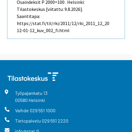
Osaindeksit P 2000=100 . Helsinki:
Tilastokeskus [viitattu: 9.8.2026].
Saantitapa:
https://stat.fi/til/rki/2011/12/rki_2011_12_20
12-01-12_kuv_002_fi.html
Työpajankatu
13
00580
Helsinki
Vaihde
029 551 1000
Tietopalvelu
029 551 2220
info@stat.fi