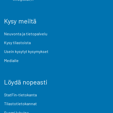
Kysy meiltä
Neuvonta ja tietopalvelu
Kysy tilastoista
Usein kysytyt kysymykset
Medialle
Löydä nopeasti
StatFin-tietokanta
Tilastotietokannat
Suomi lukuina