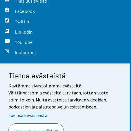
Tilaa uutisviesti
Facebook
Twitter
LinkedIn
YouTube
Instagram
Tietoa evästeistä
Yhteystiedot
Käytämme sivustollamme evästeitä.
Palaute
Välttämättömiä evästeitä tarvitaan, jotta sivusto
toimii oikein. Muita evästeitä tarvitaan videoiden,
Käyttöehdot
podcastien ja palautepalvelun esittämiseen.
Tietosuoja
Lue lisää evästeistä.
Saavutettavuus
Hyväksyn kaikki evästeet