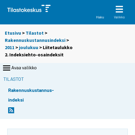
Valikko
Haku
Etusivu
>
Tilastot
>
Rakennuskustannusindeksi
>
2011
>
joulukuu
> Liitetaulukko
2. Indeksiehto-osaindeksit
Avaa valikko
TILASTOT
Rakennuskustannus-
indeksi