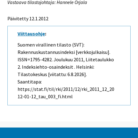
Vastaava tilastojohtaja: Hannele Orjala
Päivitetty 12.1.2012
Viittausohje
:
Suomen virallinen tilasto (SVT):
Rakennuskustannusindeksi [verkkojulkaisu].
ISSN=1795-4282.
Joulukuu
2011, Liitetaulukko
2. Indeksiehto-osaindeksit . Helsinki:
Tilastokeskus [viitattu: 6.8.2026].
Saantitapa:
https://stat.fi/til/rki/2011/12/rki_2011_12_20
12-01-12_tau_003_fi.html