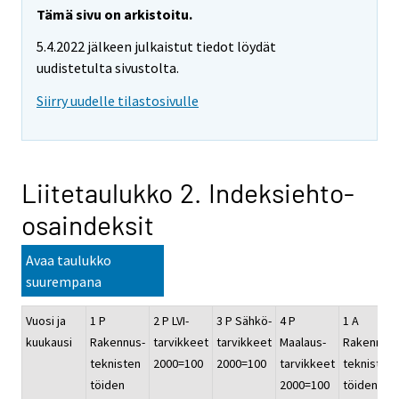
Tämä sivu on arkistoitu.
5.4.2022 jälkeen julkaistut tiedot löydät
uudistetulta sivustolta.
Siirry uudelle tilastosivulle
Liitetaulukko 2. Indeksiehto-
osaindeksit
Avaa taulukko
suurempana
Vuosi ja
1 P
2 P LVI-
3 P Sähkö-
4 P
1 A
kuukausi
Rakennus-
tarvikkeet
tarvikkeet
Maalaus-
Rakennus-
teknisten
2000=100
2000=100
tarvikkeet
teknisten
töiden
2000=100
töiden