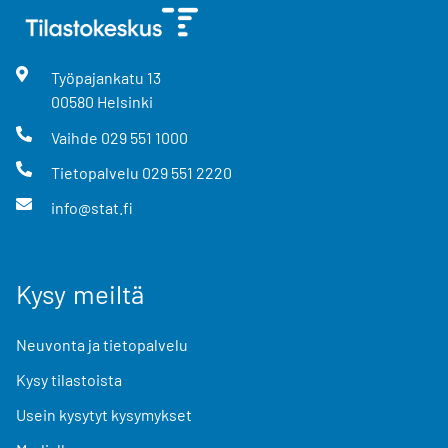
Työpajankatu
13
00580
Helsinki
Vaihde
029 551 1000
Tietopalvelu
029 551 2220
info@stat.fi
Kysy meiltä
Neuvonta ja tietopalvelu
Kysy tilastoista
Usein kysytyt kysymykset