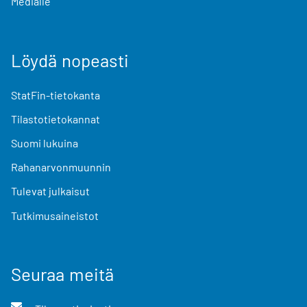
Medialle
Löydä nopeasti
StatFin-tietokanta
Tilastotietokannat
Suomi lukuina
Rahanarvonmuunnin
Tulevat julkaisut
Tutkimusaineistot
Seuraa meitä