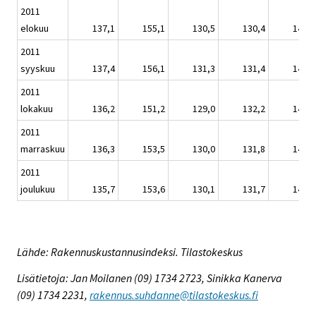
2011
elokuu
137,1
155,1
130,5
130,4
147,5
2011
syyskuu
137,4
156,1
131,3
131,4
147,9
2011
lokakuu
136,2
151,2
129,0
132,2
146,6
2011
marraskuu
136,3
153,5
130,0
131,8
146,7
2011
joulukuu
135,7
153,6
130,1
131,7
146,0
Lähde: Rakennuskustannusindeksi. Tilastokeskus
Lisätietoja: Jan Moilanen (09) 1734 2723, Sinikka Kanerva
(09) 1734 2231,
rakennus.suhdanne@tilastokeskus.fi