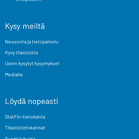
Kysy meiltä
Neuvonta ja tietopalvelu
Kysy tilastoista
Usein kysytyt kysymykset
Medialle
Löydä nopeasti
StatFin-tietokanta
Tilastotietokannat
Suomi lukuina