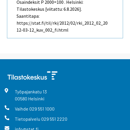
Osaindeksit P 2000=100 . Helsinki:
Tilastokeskus [viitattu: 6.8.2026].
Saantitapa:
https://stat.fi/til/rki/2012/02/rki_2012_02_20
12-03-12_kuv_002_fi.html
Työpajankatu
13
00580
Helsinki
Vaihde
029 551 1000
Tietopalvelu
029 551 2220
info@stat.fi