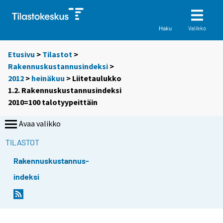
Valikko
Haku
Etusivu
>
Tilastot
>
Rakennuskustannusindeksi
>
2012
>
heinäkuu
> Liitetaulukko
1.2. Rakennuskustannusindeksi
2010=100 talotyypeittäin
Avaa valikko
TILASTOT
Rakennuskustannus-
indeksi