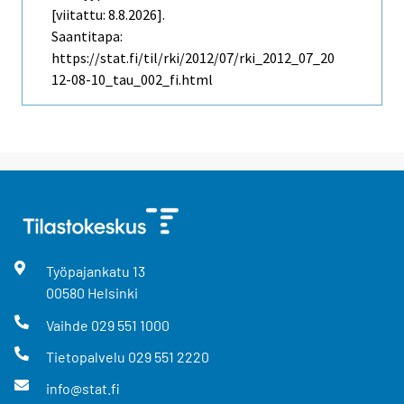
[viitattu: 8.8.2026].
Saantitapa:
https://stat.fi/til/rki/2012/07/rki_2012_07_20
12-08-10_tau_002_fi.html
Työpajankatu
13
00580
Helsinki
Vaihde
029 551 1000
Tietopalvelu
029 551 2220
info@stat.fi