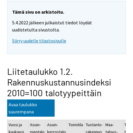
Tämä sivu on arkistoitu.
5.4.2022 jälkeen julkaistut tiedot löydät
uudistetulta sivustolta.
Siirry uudelle tilastosivulle
Liitetaulukko 1.2.
Rakennuskustannusindeksi
2010=100 talotyypeittäin
Avaa taulukko
suurempana
Vuosi ja
Asuin-
Asuin-
Toimitila
Tuotanto-
Maa-
Toimi
kuukausi
pientalo
kerrostalo
rakennus
talous-
teoll