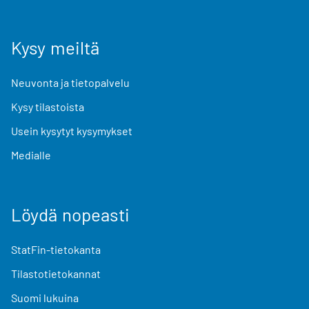
Kysy meiltä
Neuvonta ja tietopalvelu
Kysy tilastoista
Usein kysytyt kysymykset
Medialle
Löydä nopeasti
StatFin-tietokanta
Tilastotietokannat
Suomi lukuina