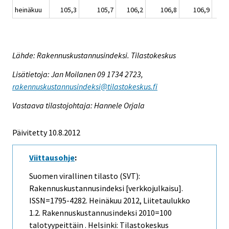
heinäkuu
105,3
105,7
106,2
106,8
106,9
Lähde: Rakennuskustannusindeksi. Tilastokeskus
Lisätietoja: Jan Moilanen 09 1734 2723,
rakennuskustannusindeksi@tilastokeskus.fi
Vastaava tilastojohtaja: Hannele Orjala
Päivitetty 10.8.2012
Viittausohje
:
Suomen virallinen tilasto (SVT):
Rakennuskustannusindeksi [verkkojulkaisu].
ISSN=1795-4282.
Heinäkuu
2012, Liitetaulukko
1.2. Rakennuskustannusindeksi 2010=100
talotyypeittäin . Helsinki: Tilastokeskus