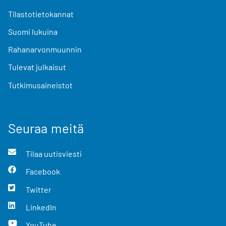
Tilastotietokannat
Suomi lukuina
Rahanarvonmuunnin
Tulevat julkaisut
Tutkimusaineistot
Seuraa meitä
Tilaa uutisviesti
Facebook
Twitter
LinkedIn
YouTube