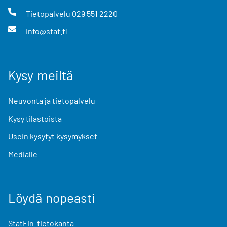
Tietopalvelu
029 551 2220
info@stat.fi
Kysy meiltä
Neuvonta ja tietopalvelu
Kysy tilastoista
Usein kysytyt kysymykset
Medialle
Löydä nopeasti
StatFin-tietokanta