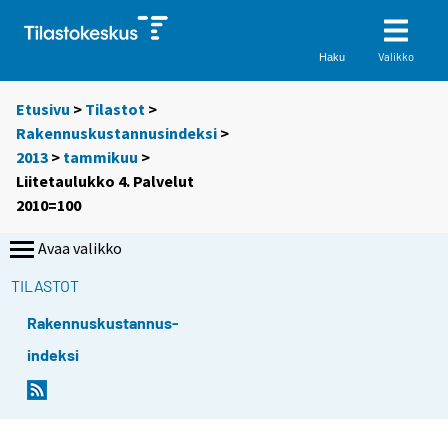
Valikko
Haku
Etusivu
>
Tilastot
>
Rakennuskustannusindeksi
>
2013
>
tammikuu
>
Liitetaulukko 4. Palvelut
2010=100
Avaa valikko
TILASTOT
Rakennuskustannus-
indeksi