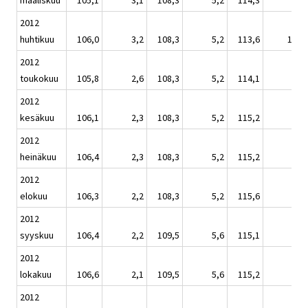
maaliskuu
105,1
3,1
108,3
5,2
114,3
8,3
2012
huhtikuu
106,0
3,2
108,3
5,2
113,6
10,9
2012
toukokuu
105,8
2,6
108,3
5,2
114,1
6,8
2012
kesäkuu
106,1
2,3
108,3
5,2
115,2
7,9
2012
heinäkuu
106,4
2,3
108,3
5,2
115,2
7,3
2012
elokuu
106,3
2,2
108,3
5,2
115,6
7,4
2012
syyskuu
106,4
2,2
109,5
5,6
115,1
6,8
2012
lokakuu
106,6
2,1
109,5
5,6
115,2
6,0
2012