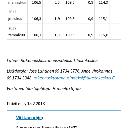
marraskuu
106,5
2,5
109,5
0,9
114,3
3,6
2012
joulukuu
106,3
1,9
109,5
0,9
115,1
4,8
2013
tammikuu
106,3
1,8
109,5
0,9
115,6
6,7
Lähde: Rakennuskustannusindeksi. Tilastokeskus
Lisätietoja: Jose Lahtinen 09 1734 3776, Anne Virokannas
09 1734 3348,
rakennuskustannusindeksi@tilastokeskus.fi
Vastaava tilastojohtaja: Hannele Orjala
Päivitetty 15.2.2013
Viittausohje
:
Suomen virallinen tilasto (SVT):