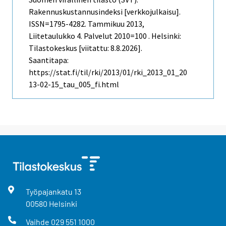
Rakennuskustannusindeksi [verkkojulkaisu].
ISSN=1795-4282.
Tammikuu
2013,
Liitetaulukko 4. Palvelut 2010=100 . Helsinki:
Tilastokeskus [viitattu: 8.8.2026].
Saantitapa:
https://stat.fi/til/rki/2013/01/rki_2013_01_20
13-02-15_tau_005_fi.html
Työpajankatu
13
00580
Helsinki
Vaihde
029 551 1000