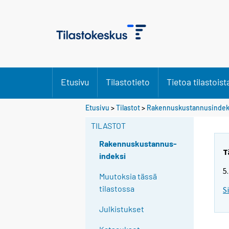
Etusivu
Tilastotieto
Tietoa tilastoist
Etusivu
>
Tilastot
>
Rakennuskustannusindek
TILASTOT
Rakennuskustannus-
T
indeksi
5
Muutoksia tässä
tilastossa
S
Julkistukset