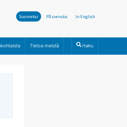
Suomeksi
På svenska
In English
nkohtaista
Tietoa meistä
Haku