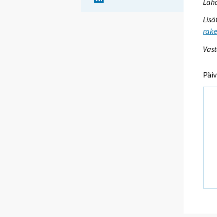
Lähd
Lisä
rake
Vast
Päiv