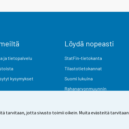
meiltä
Löydä nopeasti
 ja tietopalvelu
StatFin-tietokanta
stoista
Tilastotietokannat
sytyt kysymykset
Suomi lukuina
Rahanarvonmuunnin
Tulevat julkaisut
Tutkimusaineistot
arvitaan, jotta sivusto toimii oikein. Muita evästeitä tarvitaan