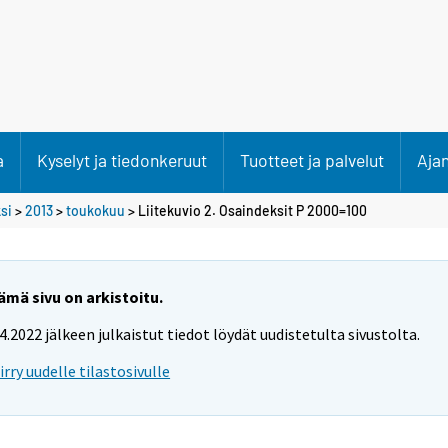
a
Kyselyt ja tiedonkeruut
Tuotteet ja palvelut
Aja
si
>
2013
>
toukokuu
> Liitekuvio 2. Osaindeksit P 2000=100
ämä sivu on arkistoitu.
.4.2022 jälkeen julkaistut tiedot löydät uudistetulta sivustolta.
iirry uudelle tilastosivulle