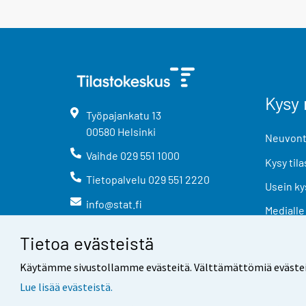
Kysy 
Työpajankatu
13
00580
Helsinki
Neuvonta
Vaihde
029 551 1000
Kysy tila
Tietopalvelu
029 551 2220
Usein ky
info@stat.fi
Medialle
Tietoa evästeistä
Käytämme sivustollamme evästeitä. Välttämättömiä evästeitä t
Lue lisää evästeistä.