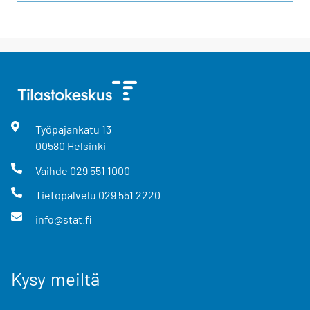
Työpajankatu
13
00580
Helsinki
Vaihde
029 551 1000
Tietopalvelu
029 551 2220
info@stat.fi
Kysy meiltä