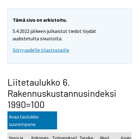
Tämä sivu on arkistoitu.
5.4.2022 jälkeen julkaistut tiedot löydät
uudistetulta sivustolta.
Siirry uudelle tilastosivulle
Liitetaulukko 6.
Rakennuskustannusindeksi
1990=100
Avaa taulukko
suurempana
Vuosi ja
Kokonais-
Työpanokset
Tarvike-
Muut
Asuin-