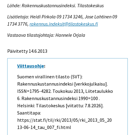
Lähde: Rakennuskustannusindeksi. Tilastokeskus
Lisätietoja: Heidi Pirkola 09 1734 3246, Jose Lahtinen 09
1734 3776,
rakennus.indeksit@tilastokeskus.fi
Vastaava tilastojohtaja: Hannele Orjala
Päivitetty 14.6.2013
Viittausohje
:
Suomen virallinen tilasto (SVT):
Rakennuskustannusindeksi [verkkojulkaisu].
ISSN=1795-4282.
Toukokuu
2013, Liitetaulukko
6. Rakennuskustannusindeksi 1990=100 .
Helsinki: Tilastokeskus [viitattu: 7.8.2026].
Saantitapa:
https://stat.fi/til/rki/2013/05/rki_2013_05_20
13-06-14_tau_007_fi.html