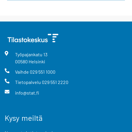
Työpajankatu
13
00580
Helsinki
Vaihde
029 551 1000
Tietopalvelu
029 551 2220
info@stat.fi
Kysy meiltä