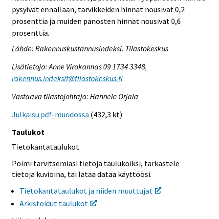
pysyivät ennallaan, tarvikkeiden hinnat nousivat 0,2
prosenttia ja muiden panosten hinnat nousivat 0,6
prosenttia.
Lähde: Rakennuskustannusindeksi. Tilastokeskus
Lisätietoja: Anne Virokannas 09 1734 3348,
rakennus.indeksit@tilastokeskus.fi
Vastaava tilastojohtaja: Hannele Orjala
Julkaisu pdf-muodossa
(432,3 kt)
Taulukot
Tietokantataulukot
Poimi tarvitsemiasi tietoja taulukoiksi, tarkastele
tietoja kuvioina, tai lataa dataa käyttöösi.
Tietokantataulukot ja niiden muuttujat
Arkistoidut taulukot