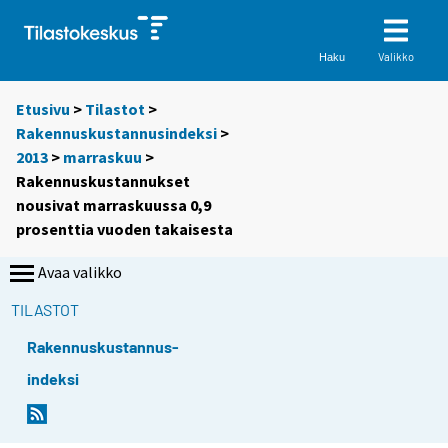
Valikko
Haku
Etusivu
>
Tilastot
>
Rakennuskustannusindeksi
>
2013
>
marraskuu
>
Rakennuskustannukset
nousivat marraskuussa 0,9
prosenttia vuoden takaisesta
Avaa valikko
TILASTOT
Rakennuskustannus-
indeksi
Y
Y
o
o