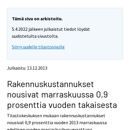
u
u
a
a
r
r
e
e
Tämä sivu on arkistoitu.
m
m
5.4.2022 jälkeen julkaistut tiedot löydät
o
o
v
v
uudistetulta sivustolta.
i
i
Siirry uudelle tilastosivulle
n
n
g
g
t
t
o
o
Julkaistu: 13.12.2013
a
a
n
n
Rakennuskustannukset
o
o
t
t
nousivat marraskuussa 0,9
h
h
e
e
prosenttia vuoden takaisesta
r
r
s
s
Tilastokeskuksen mukaan rakennuskustannukset
e
e
nousivat 0,9 prosenttia vuoden 2013 marraskuussa
r
r
v
v
edellisen vuoden marraskuuhun verrattuna.