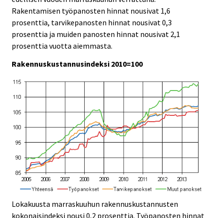
i
i
Rakentamisen työpanosten hinnat nousivat 1,6
c
c
prosenttia, tarvikepanosten hinnat nousivat 0,3
e
e
prosenttia ja muiden panosten hinnat nousivat 2,1
.
.
prosenttia vuotta aiemmasta.
Rakennuskustannusindeksi 2010=100
Lokakuusta marraskuuhun rakennuskustannusten
kokonaisindeksi nousi 0,2 prosenttia. Työpanosten hinnat