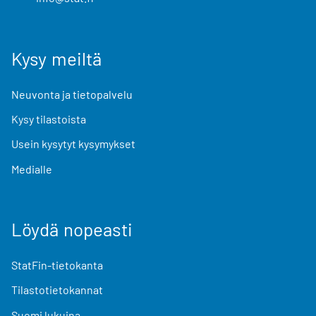
Kysy meiltä
Neuvonta ja tietopalvelu
Kysy tilastoista
Usein kysytyt kysymykset
Medialle
Löydä nopeasti
StatFin-tietokanta
Tilastotietokannat
Suomi lukuina