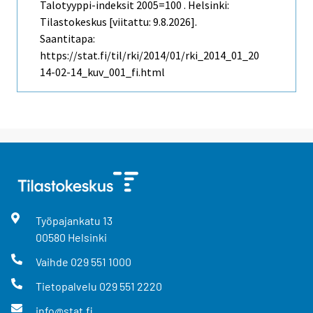
Talotyyppi-indeksit 2005=100 . Helsinki:
Tilastokeskus [viitattu: 9.8.2026].
Saantitapa:
https://stat.fi/til/rki/2014/01/rki_2014_01_20
14-02-14_kuv_001_fi.html
Työpajankatu
13
00580
Helsinki
Vaihde
029 551 1000
Tietopalvelu
029 551 2220
info@stat.fi