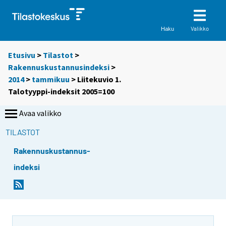
Valikko
Haku
Etusivu
>
Tilastot
>
Rakennuskustannusindeksi
>
2014
>
tammikuu
> Liitekuvio 1.
Talotyyppi-indeksit 2005=100
Avaa valikko
TILASTOT
Rakennuskustannus-
indeksi