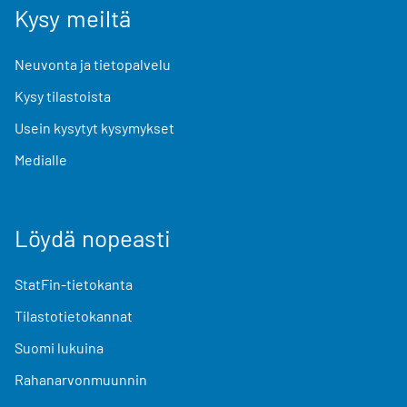
Kysy meiltä
Neuvonta ja tietopalvelu
Kysy tilastoista
Usein kysytyt kysymykset
Medialle
Löydä nopeasti
StatFin-tietokanta
Tilastotietokannat
Suomi lukuina
Rahanarvonmuunnin