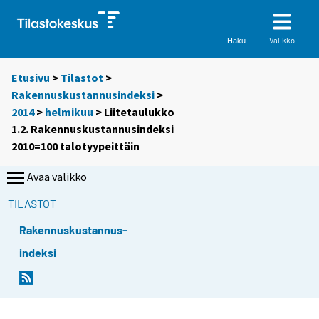
Valikko
Haku
Etusivu
>
Tilastot
>
Rakennuskustannusindeksi
>
2014
>
helmikuu
> Liitetaulukko
1.2. Rakennuskustannusindeksi
2010=100 talotyypeittäin
Avaa valikko
TILASTOT
Rakennuskustannus-
indeksi