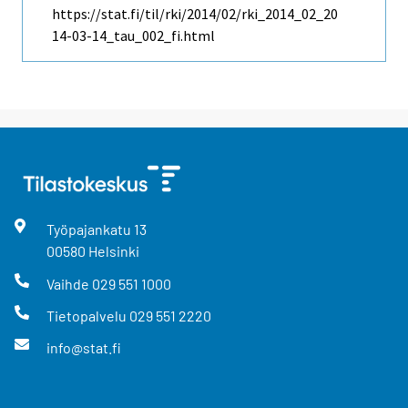
https://stat.fi/til/rki/2014/02/rki_2014_02_20
14-03-14_tau_002_fi.html
Työpajankatu
13
00580
Helsinki
Vaihde
029 551 1000
Tietopalvelu
029 551 2220
info@stat.fi