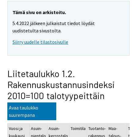
Tämä sivu on arkistoitu.
5.4.2022 jälkeen julkaistut tiedot löydät
uudistetulta sivustolta.
Siirry uudelle tilastosivulle
Liitetaulukko 1.2.
Rakennuskustannusindeksi
2010=100 talotyypeittäin
Avaa taulukko
suurempana
Vuosi ja
Asuin-
Asuin-
Toimitila
Tuotanto-
Maa-
Toimi
kuukausi
pientalo
kerrostalo
rakennus
talous-
teoll