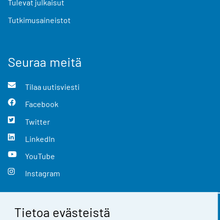
Tulevat julkaisut
Tutkimusaineistot
Seuraa meitä
Tilaa uutisviesti
Facebook
Twitter
LinkedIn
YouTube
Instagram
Tietoa evästeistä
Yhteystiedot