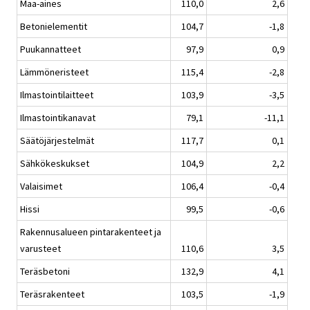
Maa-aines
110,0
2,6
Betonielementit
104,7
-1,8
Puukannatteet
97,9
0,9
Lämmöneristeet
115,4
-2,8
Ilmastointilaitteet
103,9
-3,5
Ilmastointikanavat
79,1
-11,1
Säätöjärjestelmät
117,7
0,1
Sähkökeskukset
104,9
2,2
Valaisimet
106,4
-0,4
Hissi
99,5
-0,6
Rakennusalueen pintarakenteet ja
varusteet
110,6
3,5
Teräsbetoni
132,9
4,1
Teräsrakenteet
103,5
-1,9