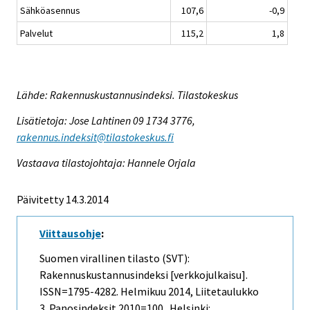
Sähköasennus
107,6
-0,9
Palvelut
115,2
1,8
Lähde: Rakennuskustannusindeksi. Tilastokeskus
Lisätietoja: Jose Lahtinen 09 1734 3776,
rakennus.indeksit@tilastokeskus.fi
Vastaava tilastojohtaja: Hannele Orjala
Päivitetty 14.3.2014
Viittausohje
:
Suomen virallinen tilasto (SVT):
Rakennuskustannusindeksi [verkkojulkaisu].
ISSN=1795-4282.
Helmikuu
2014, Liitetaulukko
3. Panosindeksit 2010=100 . Helsinki: