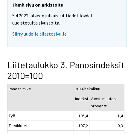
Tämä sivu on arkistoitu.
5.4.2022 jälkeen julkaistut tiedot löydät
uudistetulta sivustolta.
Siirry uudelle tilastosivulle
Liitetaulukko 3. Panosindeksit
2010=100
Panosnimike
2014 helmikuu
Indeksi
Vuosi- muutos-
prosentti
Työ
105,4
1,4
Tarvikkeet
107,2
0,3