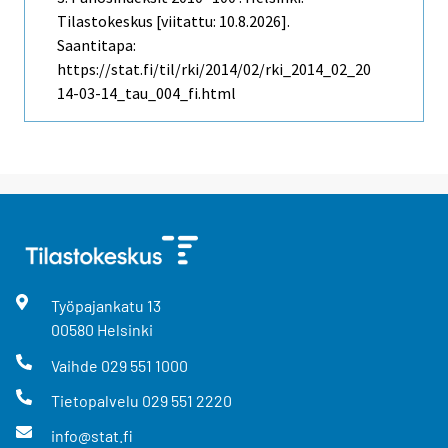
Tilastokeskus [viitattu: 10.8.2026].
Saantitapa:
https://stat.fi/til/rki/2014/02/rki_2014_02_20
14-03-14_tau_004_fi.html
Työpajankatu
13
00580
Helsinki
Vaihde
029 551 1000
Tietopalvelu
029 551 2220
info@stat.fi