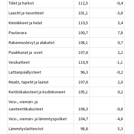
Tiilet ja harkot
112,5
-0,4
Laastit ja tasoitteet
101,1
-3,8
Kiinnikkeet ja helat
110,5
3,4
Puutavara
100,7
7,8
Rakennuslevyt ja alakatot
108,1
0,7
Puuikkunat ja -ovet
107,6
2,2
Vesikatteet
110,9
-1,1
Lattianpäällysteet
96,3
-0,2
Maalit, tapetit ja laatat
107,6
2,0
Keittiökalusteet ja kodinkoneet
105,1
0,2
Vesi-, viemäri- ja
saniteettikalusteet
106,3
-0,8
Vesi-, viemäri- ja lämmitysputket
104,7
-4,8
Lämmityslaitteistot
98,6
5,3