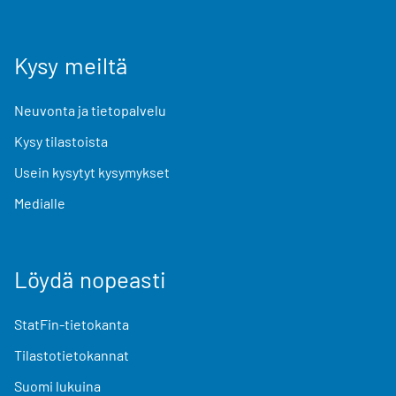
Kysy meiltä
Neuvonta ja tietopalvelu
Kysy tilastoista
Usein kysytyt kysymykset
Medialle
Löydä nopeasti
StatFin-tietokanta
Tilastotietokannat
Suomi lukuina