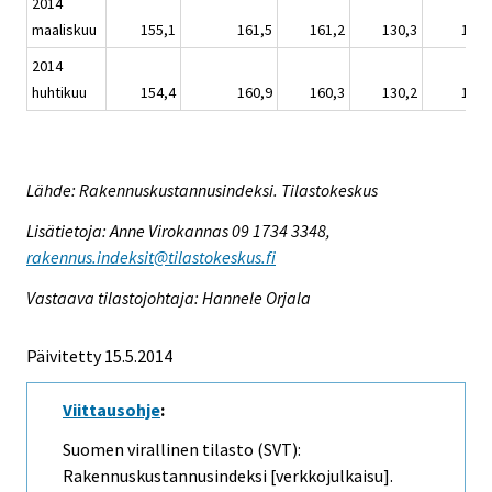
2014
maaliskuu
155,1
161,5
161,2
130,3
152,
2014
huhtikuu
154,4
160,9
160,3
130,2
151,
Lähde: Rakennuskustannusindeksi. Tilastokeskus
Lisätietoja: Anne Virokannas 09 1734 3348,
rakennus.indeksit@tilastokeskus.fi
Vastaava tilastojohtaja: Hannele Orjala
Päivitetty 15.5.2014
Viittausohje
:
Suomen virallinen tilasto (SVT):
Rakennuskustannusindeksi [verkkojulkaisu].