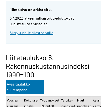
Tämä sivu on arkistoitu.
5.4.2022 jälkeen julkaistut tiedot löydät
uudistetulta sivustolta.
Siirry uudelle tilastosivulle
Liitetaulukko 6.
Rakennuskustannusindeksi
1990=100
Avaa taulukko
suurempana
Vuosi ja
Kokonais-
Työpanokset
Tarvike-
Muut
Asuin-
kuukausi
indeksi
1990=100
panokset
panokset
kerrostal