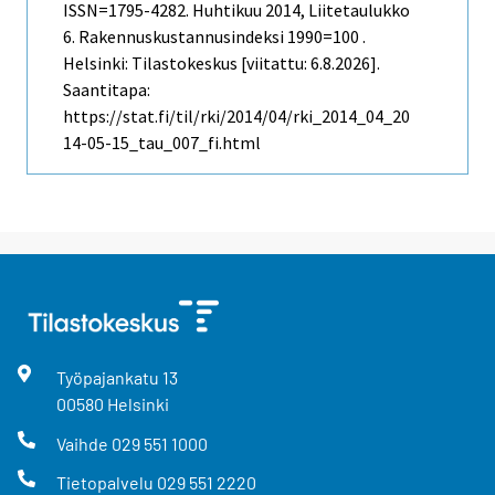
ISSN=1795-4282.
Huhtikuu
2014, Liitetaulukko
6. Rakennuskustannusindeksi 1990=100 .
Helsinki: Tilastokeskus [viitattu: 6.8.2026].
Saantitapa:
https://stat.fi/til/rki/2014/04/rki_2014_04_20
14-05-15_tau_007_fi.html
Työpajankatu
13
00580
Helsinki
Vaihde
029 551 1000
Tietopalvelu
029 551 2220