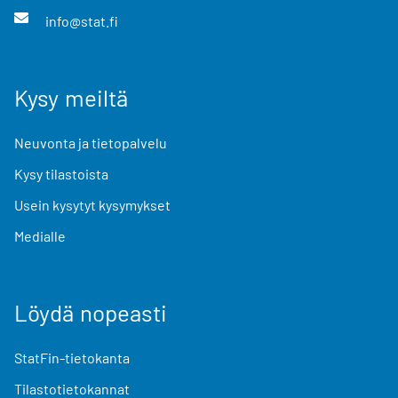
info@stat.fi
Kysy meiltä
Neuvonta ja tietopalvelu
Kysy tilastoista
Usein kysytyt kysymykset
Medialle
Löydä nopeasti
StatFin-tietokanta
Tilastotietokannat