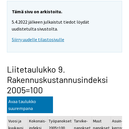
Tämä sivu on arkistoitu.
5.4.2022 jälkeen julkaistut tiedot löydät
uudistetulta sivustolta.
Siirry uudelle tilastosivulle
Liitetaulukko 9.
Rakennuskustannusindeksi
2005=100
Avaa taulukko
suurempana
Vuosi ja
Kokonais-
Työpanokset
Tarvike-
Muut
Asuin-
kuukausi
indeksi
2005=100
panokset
panokset
kerrostal