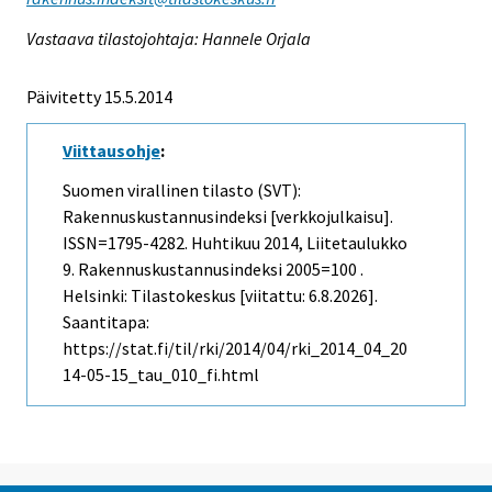
Vastaava tilastojohtaja: Hannele Orjala
Päivitetty 15.5.2014
Viittausohje
:
Suomen virallinen tilasto (SVT):
Rakennuskustannusindeksi [verkkojulkaisu].
ISSN=1795-4282.
Huhtikuu
2014, Liitetaulukko
9. Rakennuskustannusindeksi 2005=100 .
Helsinki: Tilastokeskus [viitattu: 6.8.2026].
Saantitapa:
https://stat.fi/til/rki/2014/04/rki_2014_04_20
14-05-15_tau_010_fi.html