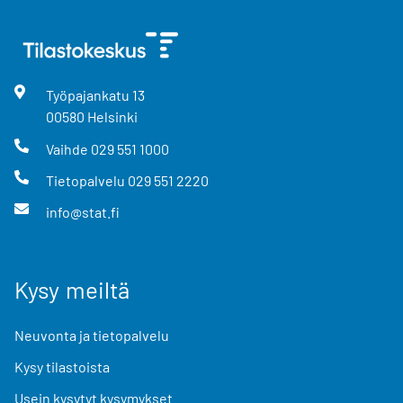
Työpajankatu
13
00580
Helsinki
Vaihde
029 551 1000
Tietopalvelu
029 551 2220
info@stat.fi
Kysy meiltä
Neuvonta ja tietopalvelu
Kysy tilastoista
Usein kysytyt kysymykset