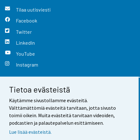
Tilaa uutisviesti
Facebook
Twitter
LinkedIn
YouTube
Instagram
Tietoa evästeistä
Yhteystiedot
Käytämme sivustollamme evästeitä.
Palaute
Välttämättömiä evästeitä tarvitaan, jotta sivusto
toimii oikein. Muita evästeitä tarvitaan videoiden,
Käyttöehdot
podcastien ja palautepalvelun esittämiseen.
Tietosuoja
Lue lisää evästeistä.