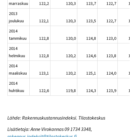
marraskuu
122,2
120,3
123,7
122,7
123,
2013
joulukuu
122,1
120,3
123,5
122,7
122,
2014
tammikuu
122,8
120,0
124,8
123,0
123,
2014
helmikuu
122,8
120,2
124,6
123,8
123,
2014
maaliskuu
123,1
120,2
125,1
124,0
123,
2014
huhtikuu
122,6
119,8
124,3
123,9
123,
Lähde: Rakennuskustannusindeksi. Tilastokeskus
Lisätietoja: Anne Virokannas 09 1734 3348,
rakennus.indeksit@tilastokeskus.fi