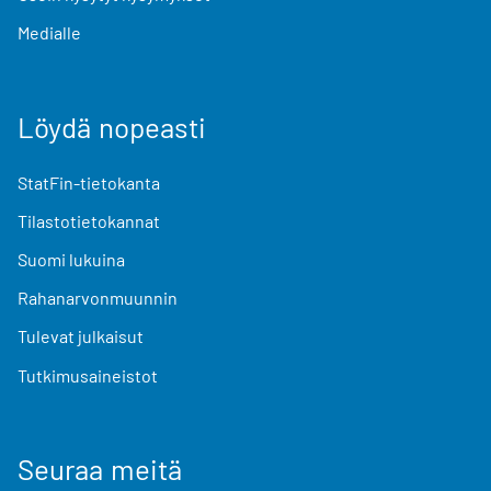
Medialle
Löydä nopeasti
StatFin-tietokanta
Tilastotietokannat
Suomi lukuina
Rahanarvonmuunnin
Tulevat julkaisut
Tutkimusaineistot
Seuraa meitä