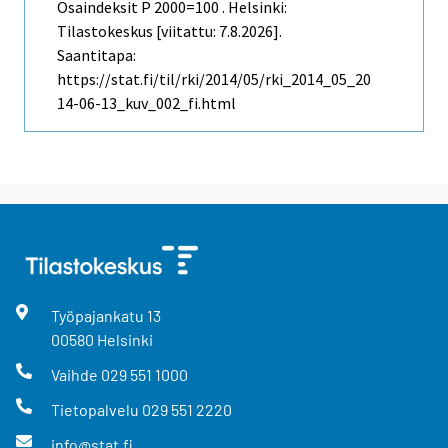
Osaindeksit P 2000=100 . Helsinki:
Tilastokeskus [viitattu: 7.8.2026].
Saantitapa:
https://stat.fi/til/rki/2014/05/rki_2014_05_20
14-06-13_kuv_002_fi.html
Työpajankatu
13
00580
Helsinki
Vaihde
029 551 1000
Tietopalvelu
029 551 2220
info@stat.fi