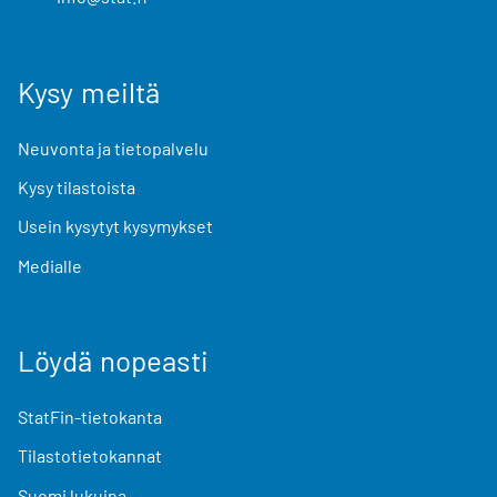
Kysy meiltä
Neuvonta ja tietopalvelu
Kysy tilastoista
Usein kysytyt kysymykset
Medialle
Löydä nopeasti
StatFin-tietokanta
Tilastotietokannat
Suomi lukuina