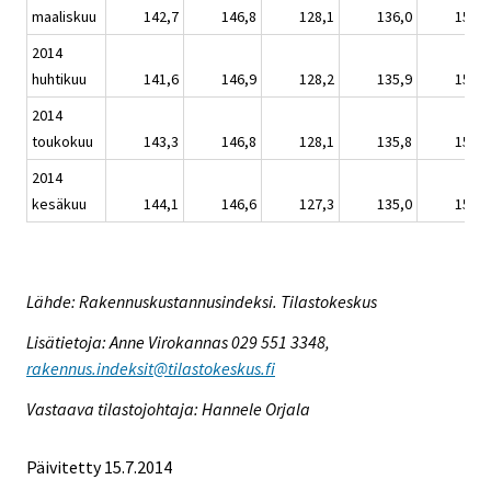
maaliskuu
142,7
146,8
128,1
136,0
153,6
2014
huhtikuu
141,6
146,9
128,2
135,9
152,4
2014
toukokuu
143,3
146,8
128,1
135,8
154,3
2014
kesäkuu
144,1
146,6
127,3
135,0
155,1
Lähde: Rakennuskustannusindeksi. Tilastokeskus
Lisätietoja: Anne Virokannas 029 551 3348,
rakennus.indeksit@tilastokeskus.fi
Vastaava tilastojohtaja: Hannele Orjala
Päivitetty 15.7.2014