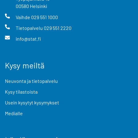
00580
Helsinki
Vaihde
029 551 1000
Tietopalvelu
029 551 2220
info@stat.fi
Kysy meiltä
Neuvonta ja tietopalvelu
Kysy tilastoista
Usein kysytyt kysymykset
Medialle