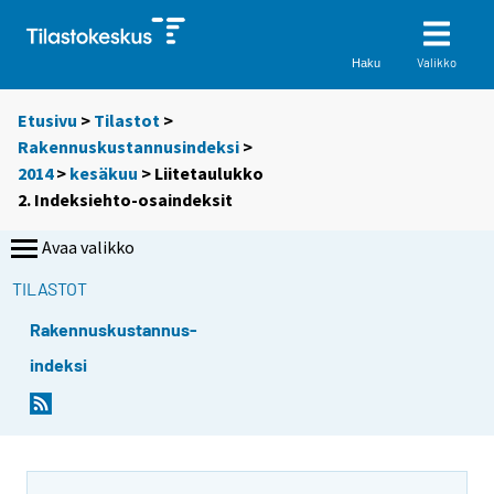
Valikko
Haku
Etusivu
>
Tilastot
>
Rakennuskustannusindeksi
>
2014
>
kesäkuu
> Liitetaulukko
2. Indeksiehto-osaindeksit
Avaa valikko
TILASTOT
Rakennuskustannus-
indeksi