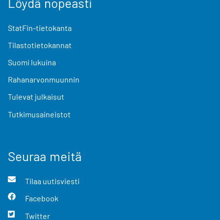
Löydä nopeasti
StatFin-tietokanta
Tilastotietokannat
Suomi lukuina
Rahanarvonmuunnin
Tulevat julkaisut
Tutkimusaineistot
Seuraa meitä
Tilaa uutisviesti
Facebook
Twitter