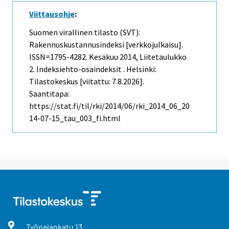
Viittausohje
:
Suomen virallinen tilasto (SVT):
Rakennuskustannusindeksi [verkkojulkaisu].
ISSN=1795-4282.
Kesäkuu
2014, Liitetaulukko
2. Indeksiehto-osaindeksit . Helsinki:
Tilastokeskus [viitattu: 7.8.2026].
Saantitapa:
https://stat.fi/til/rki/2014/06/rki_2014_06_20
14-07-15_tau_003_fi.html
Työpajankatu
13