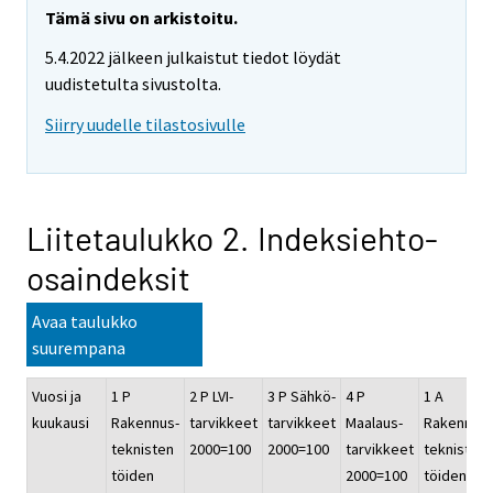
Tämä sivu on arkistoitu.
5.4.2022 jälkeen julkaistut tiedot löydät
uudistetulta sivustolta.
Siirry uudelle tilastosivulle
Liitetaulukko 2. Indeksiehto-
osaindeksit
Avaa taulukko
suurempana
Vuosi ja
1 P
2 P LVI-
3 P Sähkö-
4 P
1 A
kuukausi
Rakennus-
tarvikkeet
tarvikkeet
Maalaus-
Rakennus-
teknisten
2000=100
2000=100
tarvikkeet
teknisten
töiden
2000=100
töiden