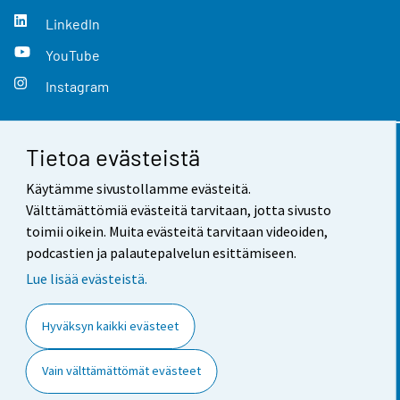
LinkedIn
YouTube
Instagram
Tietoa evästeistä
Yhteystiedot
Käytämme sivustollamme evästeitä.
Palaute
Välttämättömiä evästeitä tarvitaan, jotta sivusto
toimii oikein. Muita evästeitä tarvitaan videoiden,
Käyttöehdot
podcastien ja palautepalvelun esittämiseen.
Tietosuoja
Lue lisää evästeistä.
Saavutettavuus
Hyväksyn kaikki evästeet
Tietoa sivustosta
Vain välttämättömät evästeet
Evästeasetukset