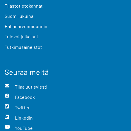
Tilastotietokannat
Suomi lukuina
Rahanarvonmuunnin
Tulevat julkaisut
Tutkimusaineistot
Seuraa meitä
Tilaa uutisviesti
Facebook
Twitter
LinkedIn
YouTube