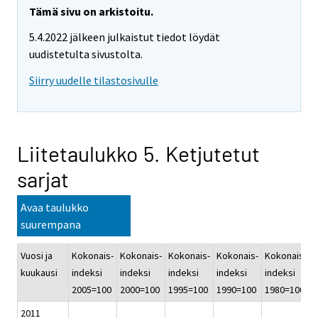
Tämä sivu on arkistoitu.
5.4.2022 jälkeen julkaistut tiedot löydät
uudistetulta sivustolta.
Siirry uudelle tilastosivulle
Liitetaulukko 5. Ketjutetut
sarjat
Avaa taulukko
suurempana
Vuosi ja
Kokonais-
Kokonais-
Kokonais-
Kokonais-
Kokonais-
K
kuukausi
indeksi
indeksi
indeksi
indeksi
indeksi
i
2005=100
2000=100
1995=100
1990=100
1980=100
1
2011