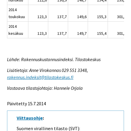
huhtikuu
122,6
136,9
148,7
154,4
299,5
2014
toukokuu
123,3
137,7
149,6
155,3
301,3
2014
kesäkuu
123,3
137,7
149,7
155,4
301,4
Lähde: Rakennuskustannusindeksi. Tilastokeskus
Lisätietoja: Anne Virokannas 029 551 3348,
rakennus.indeksit@tilastokeskus.fi
Vastaava tilastojohtaja: Hannele Orjala
Päivitetty 15.7.2014
Viittausohje
:
Suomen virallinen tilasto (SVT):