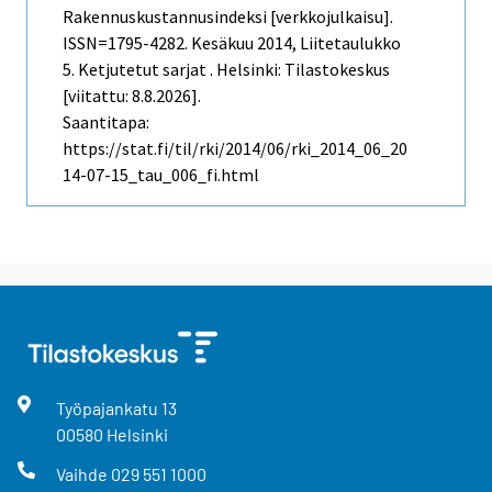
Rakennuskustannusindeksi [verkkojulkaisu].
ISSN=1795-4282.
Kesäkuu
2014, Liitetaulukko
5. Ketjutetut sarjat . Helsinki: Tilastokeskus
[viitattu: 8.8.2026].
Saantitapa:
https://stat.fi/til/rki/2014/06/rki_2014_06_20
14-07-15_tau_006_fi.html
Työpajankatu
13
00580
Helsinki
Vaihde
029 551 1000