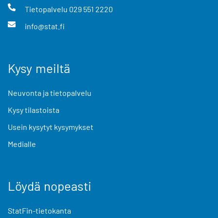
Tietopalvelu
029 551 2220
info@stat.fi
Kysy meiltä
Neuvonta ja tietopalvelu
Kysy tilastoista
Usein kysytyt kysymykset
Medialle
Löydä nopeasti
StatFin-tietokanta