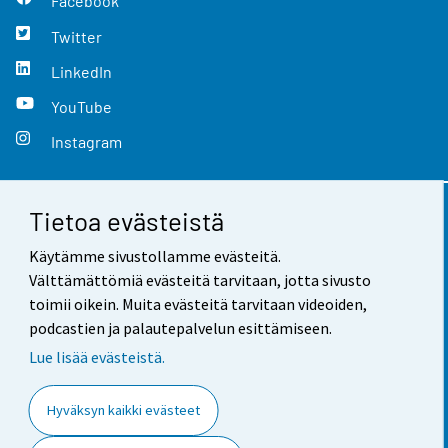
Facebook
Twitter
LinkedIn
YouTube
Instagram
Tietoa evästeistä
Yhteystiedot
Käytämme sivustollamme evästeitä.
Palaute
Välttämättömiä evästeitä tarvitaan, jotta sivusto
toimii oikein. Muita evästeitä tarvitaan videoiden,
Käyttöehdot
podcastien ja palautepalvelun esittämiseen.
Tietosuoja
Lue lisää evästeistä.
Saavutettavuus
Hyväksyn kaikki evästeet
Tietoa sivustosta