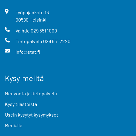
Työpajankatu
13
00580
Helsinki
Vaihde
029 551 1000
Tietopalvelu
029 551 2220
info@stat.fi
Kysy meiltä
Neuvonta ja tietopalvelu
Kysy tilastoista
Usein kysytyt kysymykset
Medialle