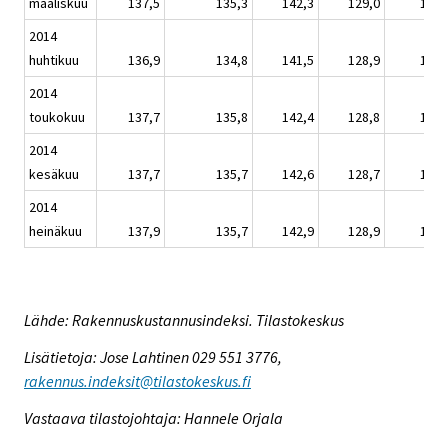
maaliskuu
137,5
135,3
142,3
129,0
136,
2014
huhtikuu
136,9
134,8
141,5
128,9
135,
2014
toukokuu
137,7
135,8
142,4
128,8
136,
2014
kesäkuu
137,7
135,7
142,6
128,7
136,
2014
heinäkuu
137,9
135,7
142,9
128,9
136,
Lähde: Rakennuskustannusindeksi. Tilastokeskus
Lisätietoja: Jose Lahtinen 029 551 3776,
rakennus.indeksit@tilastokeskus.fi
Vastaava tilastojohtaja: Hannele Orjala