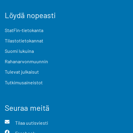
Löydä nopeasti
StatFin-tietokanta
Tilastotietokannat
Suomi lukuina
Rahanarvonmuunnin
Tulevat julkaisut
Tutkimusaineistot
Seuraa meitä
Tilaa uutisviesti