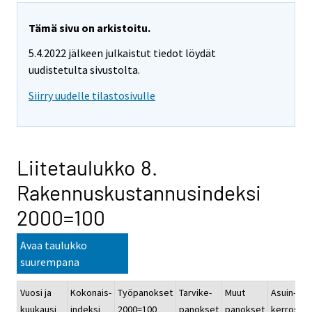
Tämä sivu on arkistoitu.
5.4.2022 jälkeen julkaistut tiedot löydät
uudistetulta sivustolta.
Siirry uudelle tilastosivulle
Liitetaulukko 8.
Rakennuskustannusindeksi
2000=100
Avaa taulukko
suurempana
Vuosi ja
Kokonais-
Työpanokset
Tarvike-
Muut
Asuin-
kuukausi
indeksi
2000=100
panokset
panokset
kerrostal