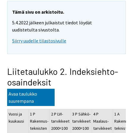
Tämä sivu on arkistoitu.
5.4.2022 jälkeen julkaistut tiedot löydät
uudistetulta sivustolta.
Siirry uudelle tilastosivulle
Liitetaulukko 2. Indeksiehto-
osaindeksit
Avaa taulukko
suurempana
Vuosi ja
1 P
2 P LVI-
3 P Sähkö-
4 P
1 A
kuukausi
Rakennus-
tarvikkeet
tarvikkeet
Maalaus-
Rakennus-
teknisten
2000=100
2000=100
tarvikkeet
teknisten