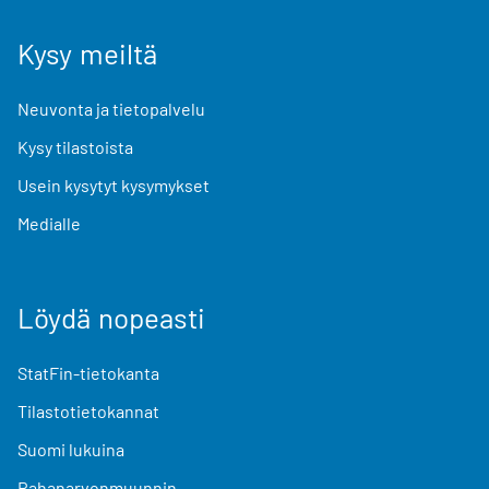
Kysy meiltä
Neuvonta ja tietopalvelu
Kysy tilastoista
Usein kysytyt kysymykset
Medialle
Löydä nopeasti
StatFin-tietokanta
Tilastotietokannat
Suomi lukuina
Rahanarvonmuunnin