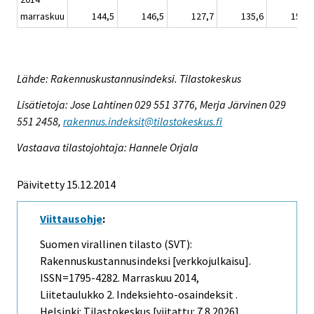
marraskuu
144,5
146,5
127,7
135,6
155,5
Lähde: Rakennuskustannusindeksi. Tilastokeskus
Lisätietoja: Jose Lahtinen 029 551 3776, Merja Järvinen 029
551 2458,
rakennus.indeksit@tilastokeskus.fi
Vastaava tilastojohtaja: Hannele Orjala
Päivitetty 15.12.2014
Viittausohje
:
Suomen virallinen tilasto (SVT):
Rakennuskustannusindeksi [verkkojulkaisu].
ISSN=1795-4282.
Marraskuu
2014,
Liitetaulukko 2. Indeksiehto-osaindeksit .
Helsinki: Tilastokeskus [viitattu: 7.8.2026].