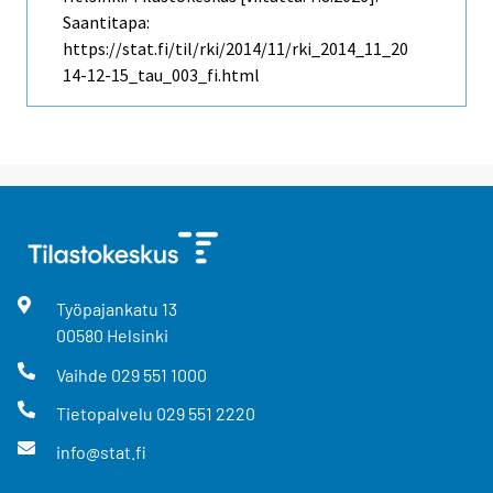
Saantitapa:
https://stat.fi/til/rki/2014/11/rki_2014_11_20
14-12-15_tau_003_fi.html
Työpajankatu
13
00580
Helsinki
Vaihde
029 551 1000
Tietopalvelu
029 551 2220
info@stat.fi