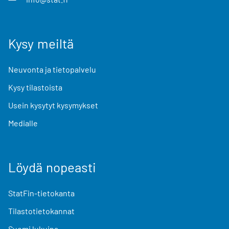
Kysy meiltä
Neuvonta ja tietopalvelu
Kysy tilastoista
Usein kysytyt kysymykset
Medialle
Löydä nopeasti
StatFin-tietokanta
Tilastotietokannat
Suomi lukuina