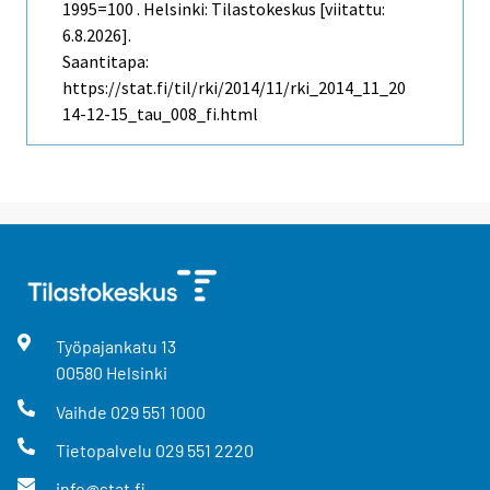
1995=100 . Helsinki: Tilastokeskus [viitattu:
6.8.2026].
Saantitapa:
https://stat.fi/til/rki/2014/11/rki_2014_11_20
14-12-15_tau_008_fi.html
Työpajankatu
13
00580
Helsinki
Vaihde
029 551 1000
Tietopalvelu
029 551 2220
info@stat.fi