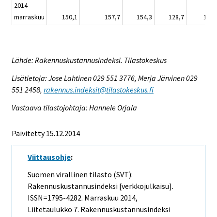
2014
marraskuu
150,1
157,7
154,3
128,7
148,
Lähde: Rakennuskustannusindeksi. Tilastokeskus
Lisätietoja: Jose Lahtinen 029 551 3776, Merja Järvinen 029
551 2458,
rakennus.indeksit@tilastokeskus.fi
Vastaava tilastojohtaja: Hannele Orjala
Päivitetty 15.12.2014
Viittausohje
:
Suomen virallinen tilasto (SVT):
Rakennuskustannusindeksi [verkkojulkaisu].
ISSN=1795-4282.
Marraskuu
2014,
Liitetaulukko 7. Rakennuskustannusindeksi