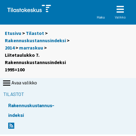
Valikko
Haku
Etusivu
>
Tilastot
>
Rakennuskustannusindeksi
>
2014
>
marraskuu
>
Liitetaulukko 7.
Rakennuskustannusindeksi
1995=100
Avaa valikko
TILASTOT
Rakennuskustannus-
indeksi