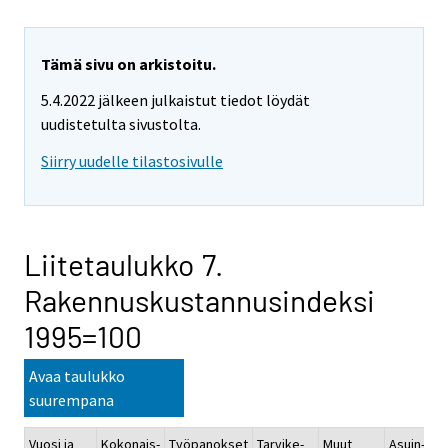
Tämä sivu on arkistoitu.
5.4.2022 jälkeen julkaistut tiedot löydät
uudistetulta sivustolta.
Siirry uudelle tilastosivulle
Liitetaulukko 7.
Rakennuskustannusindeksi
1995=100
Avaa taulukko
suurempana
Vuosi ja
Kokonais-
Työpanokset
Tarvike-
Muut
Asuin-