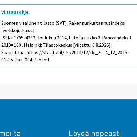
Viittausohje
:
Suomen virallinen tilasto (SVT): Rakennuskustannusindeksi
[verkkojulkaisu].
ISSN=1795-4282.
Joulukuu
2014, Liitetaulukko 3. Panosindeksit
2010=100 . Helsinki: Tilastokeskus [viitattu: 6.8.2026].
Saantitapa: https://stat.fi/til/rki/2014/12/rki_2014_12_2015-
01-15_tau_004_fi.html
meiltä
Löydä nopeasti