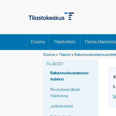
Etusivu
Tilastotieto
Tietoa tilastoist
Etusivu
>
Tilastot
>
Rakennuskustannusindek
TILASTOT
Rakennuskustannus-
T
indeksi
5
Muutoksia tässä
tilastossa
S
Julkistukset