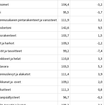
aisimet
104,4
-3,2
i
95,5
-3,7
ennusalueen pintarakenteet ja varusteet
111,9
3,1
äsbetoni
142,6
9,5
äsrakenteet
103,7
1,5
et ja harkot
109,3
-2,2
tit ja tasoitteet
99,2
-7,4
nikkeet ja helat
110,8
3,3
tavara
103,5
5,3
ennuslevyt ja alakatot
111,4
3,9
kkunat ja -ovet
109,1
2,0
ikatteet
111,3
0,8
tianpäällysteet
96,7
-0,3
it, tapetit ja laatat
108,3
2,1