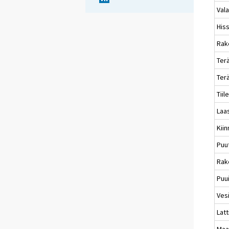
Val
Hiss
Rak
Ter
Ter
Tiil
Laas
Kiin
Puu
Rak
Puui
Ves
Lat
Maal