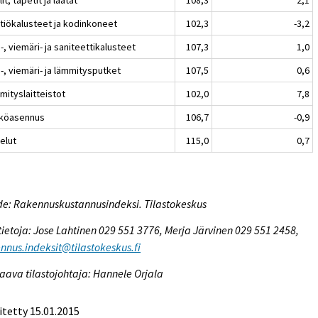
ttiökalusteet ja kodinkoneet
102,3
-3,2
-, viemäri- ja saniteettikalusteet
107,3
1,0
-, viemäri- ja lämmitysputket
107,5
0,6
mityslaitteistot
102,0
7,8
köasennus
106,7
-0,9
elut
115,0
0,7
e: Rakennuskustannusindeksi. Tilastokeskus
tietoja: Jose Lahtinen 029 551 3776, Merja Järvinen 029 551 2458,
nnus.indeksit@tilastokeskus.fi
aava tilastojohtaja: Hannele Orjala
itetty 15.01.2015