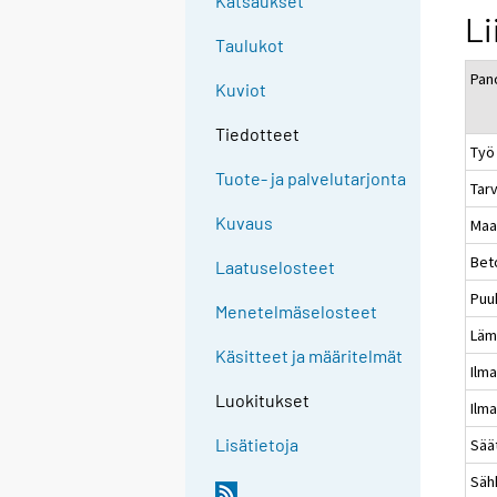
Katsaukset
Li
Taulukot
Pan
Kuviot
Tiedotteet
Työ
Tuote- ja palvelutarjonta
Tar
Kuvaus
Maa
Bet
Laatuselosteet
Puu
Menetelmäselosteet
Läm
Käsitteet ja määritelmät
Ilma
Luokitukset
Ilm
Lisätietoja
Sää
Säh