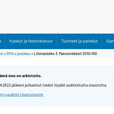
a
Kyselyt ja tiedonkeruut
Tuotteet ja palvelut
Aja
si
>
2014
>
joulukuu
> Liitetaulukko 3. Panosindeksit 2010=100
ämä sivu on arkistoitu.
.4.2022 jälkeen julkaistut tiedot löydät uudistetulta sivustolta.
iirry uudelle tilastosivulle