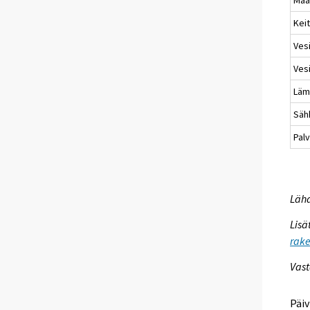
Kei
Vesi
Vesi
Läm
Säh
Palv
Lähd
Lisä
rake
Vast
Päiv