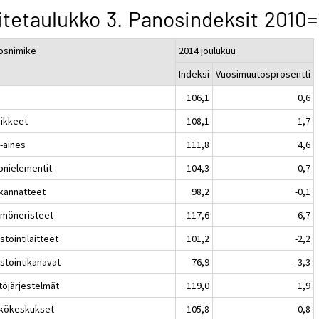
itetaulukko 3. Panosindeksit 2010
osnimike
2014 joulukuu
Indeksi
Vuosimuutosprosentti
106,1
0,6
vikkeet
108,1
1,7
-aines
111,8
4,6
onielementit
104,3
0,7
kannatteet
98,2
-0,1
möneristeet
117,6
6,7
stointilaitteet
101,2
-2,2
astointikanavat
76,9
-3,3
töjärjestelmät
119,0
1,9
kökeskukset
105,8
0,8