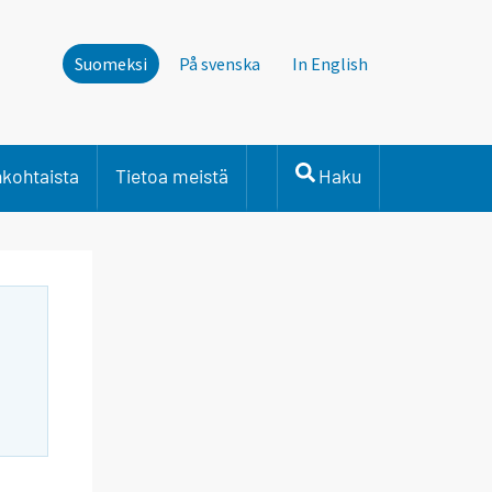
Suomeksi
På svenska
In English
nkohtaista
Tietoa meistä
Haku