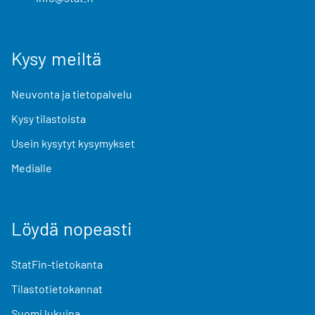
Kysy meiltä
Neuvonta ja tietopalvelu
Kysy tilastoista
Usein kysytyt kysymykset
Medialle
Löydä nopeasti
StatFin-tietokanta
Tilastotietokannat
Suomi lukuina