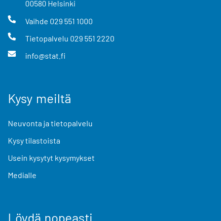
00580
Helsinki
Vaihde
029 551 1000
Tietopalvelu
029 551 2220
info@stat.fi
Kysy meiltä
Neuvonta ja tietopalvelu
Kysy tilastoista
Usein kysytyt kysymykset
Medialle
Löydä nopeasti