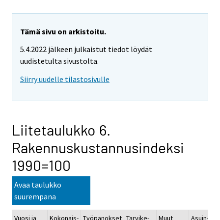
Tämä sivu on arkistoitu.
5.4.2022 jälkeen julkaistut tiedot löydät
uudistetulta sivustolta.
Siirry uudelle tilastosivulle
Liitetaulukko 6.
Rakennuskustannusindeksi
1990=100
Avaa taulukko
suurempana
Vuosi ja
Kokonais-
Työpanokset
Tarvike-
Muut
Asuin-