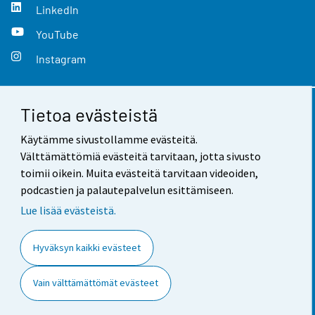
LinkedIn
YouTube
Instagram
Tietoa evästeistä
Yhteystiedot
Käytämme sivustollamme evästeitä.
Palaute
Välttämättömiä evästeitä tarvitaan, jotta sivusto
toimii oikein. Muita evästeitä tarvitaan videoiden,
Käyttöehdot
podcastien ja palautepalvelun esittämiseen.
Tietosuoja
Lue lisää evästeistä.
Saavutettavuus
Hyväksyn kaikki evästeet
Tietoa sivustosta
Vain välttämättömät evästeet
Evästeasetukset