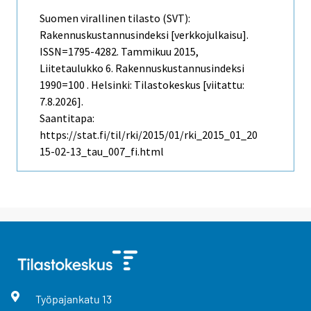
Suomen virallinen tilasto (SVT):
Rakennuskustannusindeksi [verkkojulkaisu].
ISSN=1795-4282.
Tammikuu
2015,
Liitetaulukko 6. Rakennuskustannusindeksi
1990=100 . Helsinki: Tilastokeskus [viitattu:
7.8.2026].
Saantitapa:
https://stat.fi/til/rki/2015/01/rki_2015_01_20
15-02-13_tau_007_fi.html
Työpajankatu
13