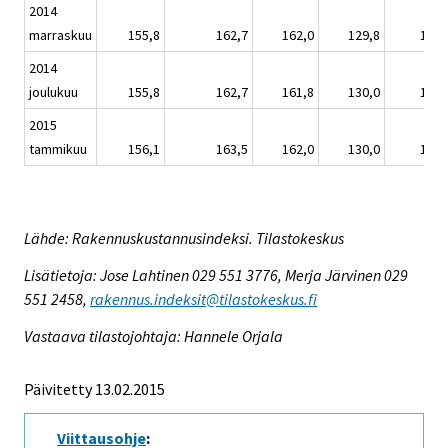
2014
marraskuu
155,8
162,7
162,0
129,8
152,
2014
joulukuu
155,8
162,7
161,8
130,0
152,
2015
tammikuu
156,1
163,5
162,0
130,0
153,
Lähde: Rakennuskustannusindeksi. Tilastokeskus
Lisätietoja: Jose Lahtinen 029 551 3776, Merja Järvinen 029
551 2458,
rakennus.indeksit@tilastokeskus.fi
Vastaava tilastojohtaja: Hannele Orjala
Päivitetty 13.02.2015
Viittausohje
: