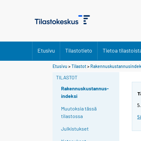
Etusivu
Tilastotieto
Tietoa tilastoist
Etusivu
>
Tilastot
>
Rakennuskustannusindek
TILASTOT
Rakennuskustannus-
T
indeksi
5
Muutoksia tässä
tilastossa
S
Julkistukset