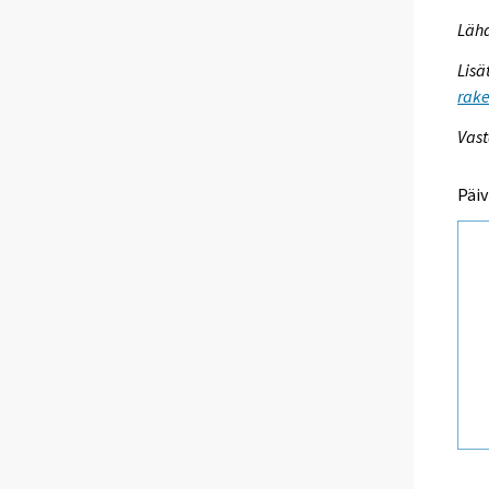
Lähd
Lisä
rake
Vast
Päiv