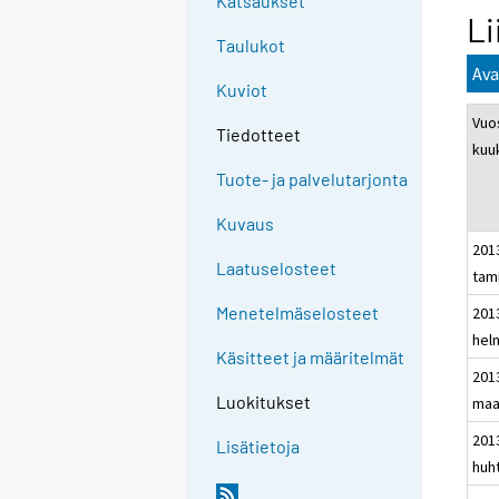
Katsaukset
Li
Taulukot
Ava
Kuviot
Vuos
Tiedotteet
kuu
Tuote- ja palvelutarjonta
Kuvaus
201
Laatuselosteet
tam
Menetelmäselosteet
201
hel
Käsitteet ja määritelmät
201
Luokitukset
maa
201
Lisätietoja
huh