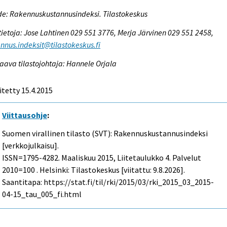
e: Rakennuskustannusindeksi. Tilastokeskus
tietoja: Jose Lahtinen 029 551 3776, Merja Järvinen 029 551 2458,
nnus.indeksit@tilastokeskus.fi
aava tilastojohtaja: Hannele Orjala
itetty 15.4.2015
Viittausohje
:
Suomen virallinen tilasto (SVT): Rakennuskustannusindeksi
[verkkojulkaisu].
ISSN=1795-4282.
Maaliskuu
2015, Liitetaulukko 4. Palvelut
2010=100 . Helsinki: Tilastokeskus [viitattu: 9.8.2026].
Saantitapa: https://stat.fi/til/rki/2015/03/rki_2015_03_2015-
04-15_tau_005_fi.html