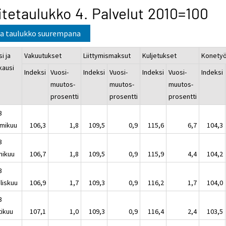
itetaulukko 4. Palvelut 2010=100
a taulukko suurempana
i ja
Vakuutukset
Liittymismaksut
Kuljetukset
Konetyöt
kausi
Indeksi
Vuosi-
Indeksi
Vuosi-
Indeksi
Vuosi-
Indeksi
muutos-
muutos-
muutos-
prosentti
prosentti
prosentti
3
mikuu
106,3
1,8
109,5
0,9
115,6
6,7
104,3
3
mikuu
106,7
1,8
109,5
0,9
115,9
4,4
104,2
3
liskuu
106,9
1,7
109,3
0,9
116,2
1,7
104,0
3
tikuu
107,1
1,0
109,3
0,9
116,4
2,4
103,5