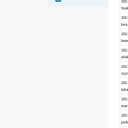
201
tou
201
kes
201
hei
201
elo
201
syy
201
lok
201
mar
201
jou