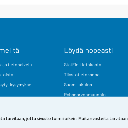
meiltä
Löydä nopeasti
 ja tietopalvelu
StatFin-tietokanta
stoista
Tilastotietokannat
sytyt kysymykset
Suomi lukuina
Rahanarvonmuunnin
Tulevat julkaisut
Tutkimusaineistot
arvitaan, jotta sivusto toimii oikein. Muita evästeitä tarvitaan