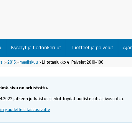
a
Kyselyt ja tiedonkeruut
Tuotteet ja palvelut
Aja
si
>
2015
>
maaliskuu
> Liitetaulukko 4. Palvelut 2010=100
ämä sivu on arkistoitu.
.4.2022 jälkeen julkaistut tiedot löydät uudistetulta sivustolta.
iirry uudelle tilastosivulle