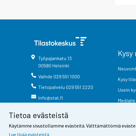
Kysy 
Työpajankatu
13
00580
Helsinki
Neuvonta
Vaihde
029 551 1000
Kysy tila
Tietopalvelu
029 551 2220
Usein ky
info@stat.fi
Medialle
Tietoa evästeistä
Käytämme sivustollamme evästeitä. Välttämättömiä evästeitä t
Lue lisää evästeistä.