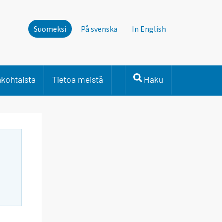
Suomeksi
På svenska
In English
nkohtaista
Tietoa meistä
Haku