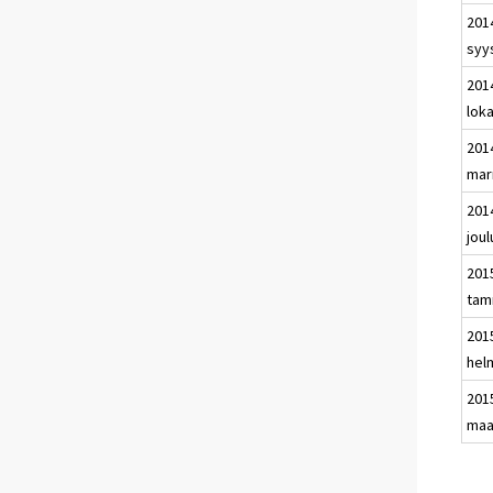
201
syy
201
lok
201
mar
201
jou
201
tam
201
hel
201
maa