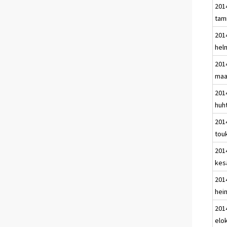
201
tam
201
hel
201
maa
201
huh
201
tou
201
kes
201
hei
201
elo