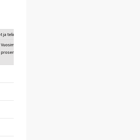
 ja telineet
Työmaapalvelu
Vuosimuutos-
Indeksi
Vuosi-
prosentti
muutos-
prosentti
1,7
118,7
1,1
1,4
120,3
2,5
1,3
120,6
2,6
-0,5
120,2
3,0