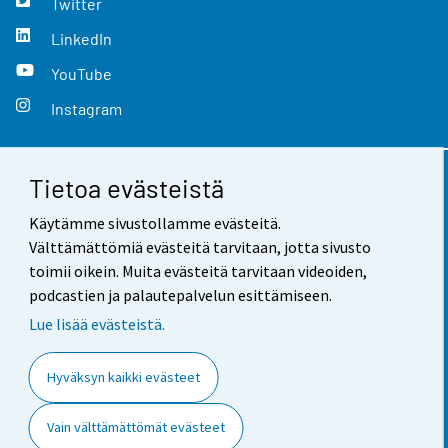
Twitter
LinkedIn
YouTube
Instagram
Tietoa evästeistä
Yhteystiedot
Käytämme sivustollamme evästeitä.
Palaute
Välttämättömiä evästeitä tarvitaan, jotta sivusto
toimii oikein. Muita evästeitä tarvitaan videoiden,
Käyttöehdot
podcastien ja palautepalvelun esittämiseen.
Tietosuoja
Lue lisää evästeistä.
Saavutettavuus
Hyväksyn kaikki evästeet
Tietoa sivustosta
Vain välttämättömät evästeet
Evästeasetukset