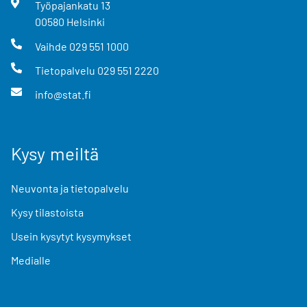
Työpajankatu
13
00580
Helsinki
Vaihde
029 551 1000
Tietopalvelu
029 551 2220
info@stat.fi
Kysy meiltä
Neuvonta ja tietopalvelu
Kysy tilastoista
Usein kysytyt kysymykset
Medialle