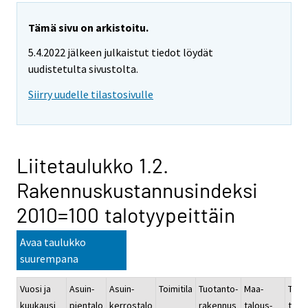
Tämä sivu on arkistoitu.
5.4.2022 jälkeen julkaistut tiedot löydät
uudistetulta sivustolta.
Siirry uudelle tilastosivulle
Liitetaulukko 1.2.
Rakennuskustannusindeksi
2010=100 talotyypeittäin
Avaa taulukko
suurempana
Vuosi ja
Asuin-
Asuin-
Toimitila
Tuotanto-
Maa-
Toimi
kuukausi
pientalo
kerrostalo
rakennus
talous-
teoll