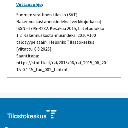
Viittausohje
:
Suomen virallinen tilasto (SVT):
Rakennuskustannusindeksi [verkkojulkaisu].
ISSN=1795-4282.
Kesäkuu
2015, Liitetaulukko
1.2. Rakennuskustannusindeksi 2010=100
talotyypeittäin . Helsinki: Tilastokeskus
[viitattu: 8.8.2026].
Saantitapa:
https://stat.fi/til/rki/2015/06/rki_2015_06_20
15-07-15_tau_002_fi.html