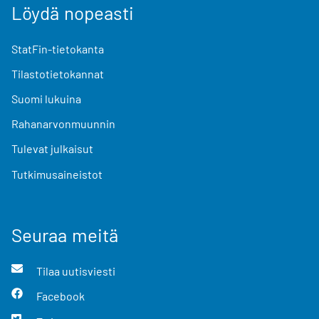
Löydä nopeasti
StatFin-tietokanta
Tilastotietokannat
Suomi lukuina
Rahanarvonmuunnin
Tulevat julkaisut
Tutkimusaineistot
Seuraa meitä
Tilaa uutisviesti
Facebook