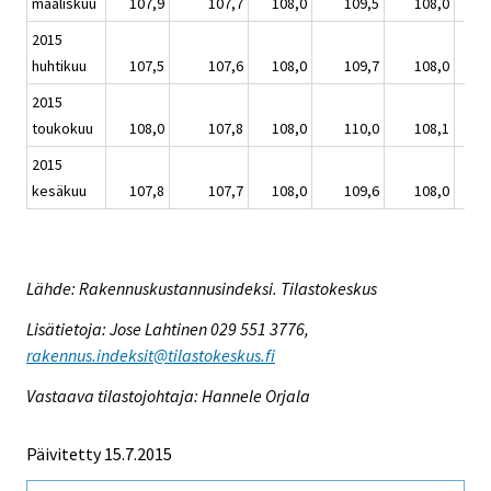
maaliskuu
107,9
107,7
108,0
109,5
108,0
2015
huhtikuu
107,5
107,6
108,0
109,7
108,0
2015
toukokuu
108,0
107,8
108,0
110,0
108,1
2015
kesäkuu
107,8
107,7
108,0
109,6
108,0
Lähde: Rakennuskustannusindeksi. Tilastokeskus
Lisätietoja: Jose Lahtinen 029 551 3776,
rakennus.indeksit@tilastokeskus.fi
Vastaava tilastojohtaja: Hannele Orjala
Päivitetty 15.7.2015