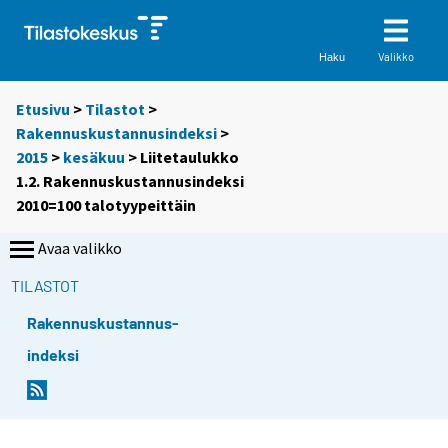
Valikko
Haku
Etusivu
>
Tilastot
>
Rakennuskustannusindeksi
>
2015
>
kesäkuu
> Liitetaulukko
1.2. Rakennuskustannusindeksi
2010=100 talotyypeittäin
Avaa valikko
TILASTOT
Rakennuskustannus-
indeksi