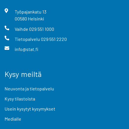
Työpajankatu
13
00580
Helsinki
Vaihde
029 551 1000
Tietopalvelu
029 551 2220
info@stat.fi
Kysy meiltä
Neuvonta ja tietopalvelu
Kysy tilastoista
Usein kysytyt kysymykset
Medialle