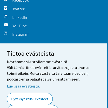
Facebook
Twitter
LinkedIn
YouTube
Instagram
Tietoa evästeistä
Yhteystiedot
Käytämme sivustollamme evästeitä.
Palaute
Välttämättömiä evästeitä tarvitaan, jotta sivusto
toimii oikein. Muita evästeitä tarvitaan videoiden,
Käyttöehdot
podcastien ja palautepalvelun esittämiseen.
Tietosuoja
Lue lisää evästeistä.
Saavutettavuus
Hyväksyn kaikki evästeet
Tietoa sivustosta