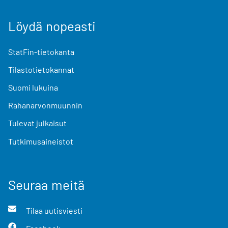
Löydä nopeasti
StatFin-tietokanta
Tilastotietokannat
Suomi lukuina
Rahanarvonmuunnin
Tulevat julkaisut
Tutkimusaineistot
Seuraa meitä
Tilaa uutisviesti