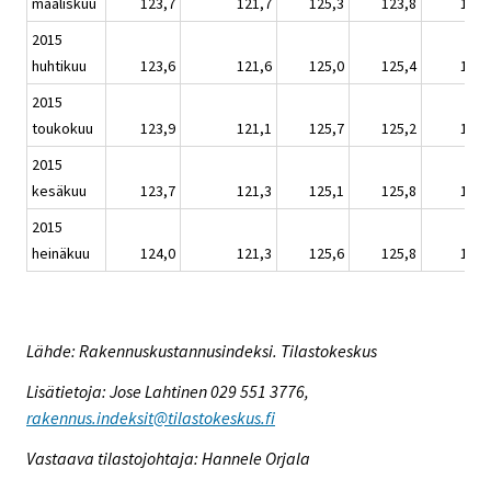
maaliskuu
123,7
121,7
125,3
123,8
124,
2015
huhtikuu
123,6
121,6
125,0
125,4
124,
2015
toukokuu
123,9
121,1
125,7
125,2
124,
2015
kesäkuu
123,7
121,3
125,1
125,8
124,
2015
heinäkuu
124,0
121,3
125,6
125,8
124,
Lähde: Rakennuskustannusindeksi. Tilastokeskus
Lisätietoja: Jose Lahtinen 029 551 3776,
rakennus.indeksit@tilastokeskus.fi
Vastaava tilastojohtaja: Hannele Orjala