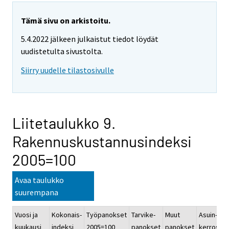
Tämä sivu on arkistoitu.
5.4.2022 jälkeen julkaistut tiedot löydät
uudistetulta sivustolta.
Siirry uudelle tilastosivulle
Liitetaulukko 9.
Rakennuskustannusindeksi
2005=100
Avaa taulukko
suurempana
Vuosi ja
Kokonais-
Työpanokset
Tarvike-
Muut
Asuin-
kuukausi
indeksi
2005=100
panokset
panokset
kerrostal