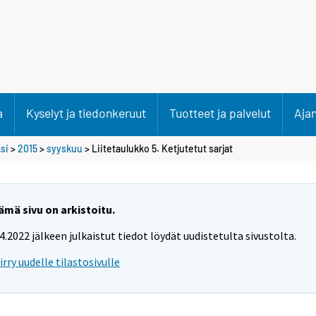
a
Kyselyt ja tiedonkeruut
Tuotteet ja palvelut
Aja
si
>
2015
>
syyskuu
> Liitetaulukko 5. Ketjutetut sarjat
ämä sivu on arkistoitu.
.4.2022 jälkeen julkaistut tiedot löydät uudistetulta sivustolta.
iirry uudelle tilastosivulle