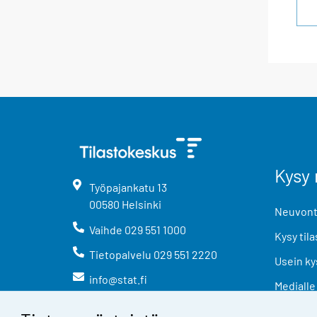
Kysy 
Työpajankatu
13
00580
Helsinki
Neuvonta
Vaihde
029 551 1000
Kysy tila
Tietopalvelu
029 551 2220
Usein ky
info@stat.fi
Medialle