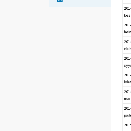
201
kes
201
hei
201
elo
201
syy
201
lok
201
mar
201
jou
201