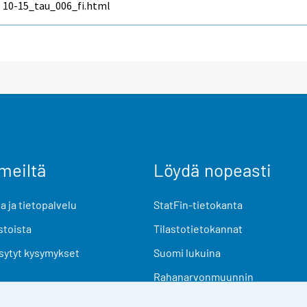
10-15_tau_006_fi.html
meiltä
Löydä nopeasti
 ja tietopalvelu
StatFin-tietokanta
stoista
Tilastotietokannat
sytyt kysymykset
Suomi lukuina
Rahanarvonmuunnin
Tulevat julkaisut