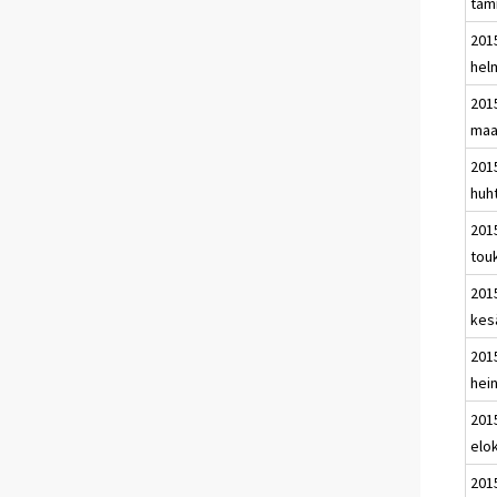
tam
201
hel
201
maa
201
huh
201
tou
201
kes
201
hei
201
elo
201