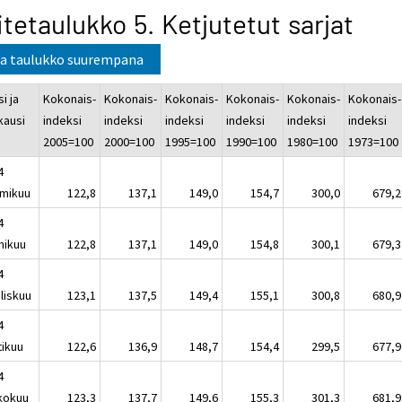
itetaulukko 5. Ketjutetut sarjat
a taulukko suurempana
i ja
Kokonais-
Kokonais-
Kokonais-
Kokonais-
Kokonais-
Kokonais-
kausi
indeksi
indeksi
indeksi
indeksi
indeksi
indeksi
2005=100
2000=100
1995=100
1990=100
1980=100
1973=100
4
mikuu
122,8
137,1
149,0
154,7
300,0
679,2
4
mikuu
122,8
137,1
149,0
154,8
300,1
679,3
4
liskuu
123,1
137,5
149,4
155,1
300,8
680,9
4
tikuu
122,6
136,9
148,7
154,4
299,5
677,9
4
kokuu
123,3
137,7
149,6
155,3
301,3
681,9