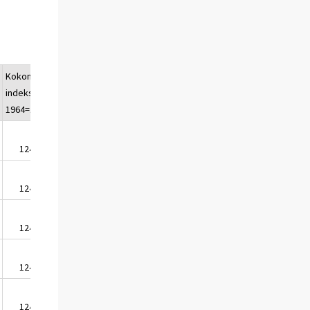
Kokonais-
Kokonais-
indeksi
indeksi
1964=100
1951=100
1244,8
1949,1
1245,1
1949,5
1248,0
1954,0
1242,4
1945,3
1249,9
1957,0