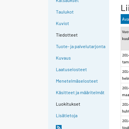
Katsaukset
Li
Taulukot
Ava
Kuviot
Vuos
Tiedotteet
kuu
Tuote- ja palvelutarjonta
201
Kuvaus
tam
Laatuselosteet
201
hel
Menetelmäselosteet
201
Käsitteet ja määritelmät
maa
Luokitukset
201
huh
Lisätietoja
201
tou