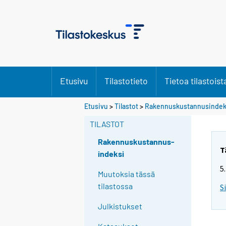
Etusivu
Tilastotieto
Tietoa tilastoist
Etusivu
>
Tilastot
>
Rakennuskustannusindek
TILASTOT
Rakennuskustannus-
T
indeksi
5
Muutoksia tässä
tilastossa
S
Julkistukset