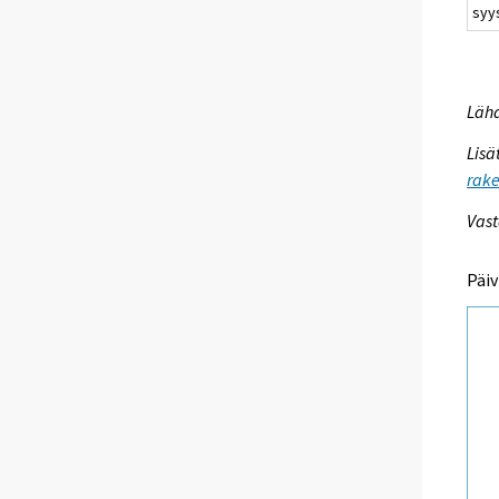
syy
Lähd
Lisä
rake
Vast
Päiv