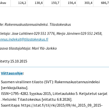
skuu
124,2
138,6
150,7
156,4
303,4
686,7
e: Rakennuskustannusindeksi. Tilastokeskus
tietoja: Jose Lahtinen 029 551 3776, Merja Järvinen 029 551 2458,
nnus.indeksit@tilastokeskus.fi
aava tilastojohtaja: Mari Ylä-Jarkko
itetty 15.10.2015
Viittausohje
:
Suomen virallinen tilasto (SVT): Rakennuskustannusindeksi
[verkkojulkaisu].
ISSN=1795-4282.
Syyskuu
2015, Liitetaulukko 5. Ketjutetut sarjat
. Helsinki: Tilastokeskus [viitattu: 6.8.2026].
Saantitapa: https://stat.fi/til/rki/2015/09/rki_2015_09_2015-