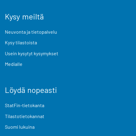
Kysy meiltä
Neuvonta ja tietopalvelu
Kysy tilastoista
Usein kysytyt kysymykset
Medialle
Löydä nopeasti
StatFin-tietokanta
Tilastotietokannat
Suomi lukuina