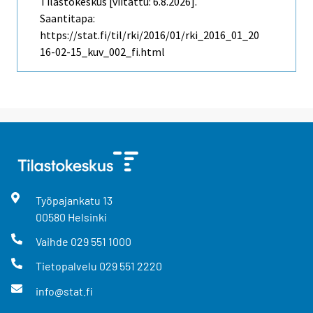
Tilastokeskus [viitattu: 6.8.2026].
Saantitapa:
https://stat.fi/til/rki/2016/01/rki_2016_01_20
16-02-15_kuv_002_fi.html
Työpajankatu
13
00580
Helsinki
Vaihde
029 551 1000
Tietopalvelu
029 551 2220
info@stat.fi