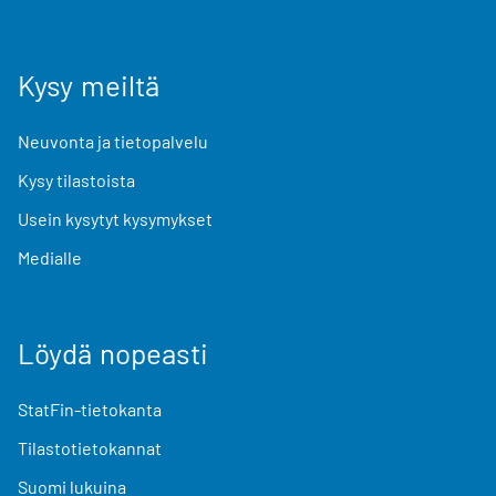
Kysy meiltä
Neuvonta ja tietopalvelu
Kysy tilastoista
Usein kysytyt kysymykset
Medialle
Löydä nopeasti
StatFin-tietokanta
Tilastotietokannat
Suomi lukuina