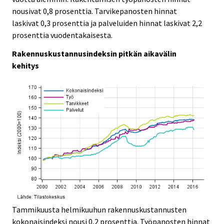
i
i
nousivat 0,8 prosenttia. Tarvikepanosten hinnat
c
c
laskivat 0,3 prosenttia ja palveluiden hinnat laskivat 2,2
e
e
prosenttia vuodentakaisesta.
.
.
Rakennuskustannusindeksin pitkän aikavälin
kehitys
Tammikuusta helmikuuhun rakennuskustannusten
kokonaisindeksi nousi 0,2 prosenttia. Työpanosten hinnat