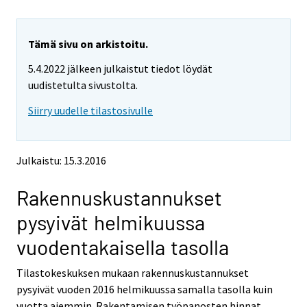
u
u
a
a
r
r
e
e
Tämä sivu on arkistoitu.
m
m
5.4.2022 jälkeen julkaistut tiedot löydät
o
o
v
v
uudistetulta sivustolta.
i
i
Siirry uudelle tilastosivulle
n
n
g
g
t
t
o
o
Julkaistu: 15.3.2016
a
a
n
n
Rakennuskustannukset
o
o
t
t
pysyivät helmikuussa
h
h
e
e
vuodentakaisella tasolla
r
r
s
s
Tilastokeskuksen mukaan rakennuskustannukset
e
e
pysyivät vuoden 2016 helmikuussa samalla tasolla kuin
r
r
v
v
vuotta aiemmin. Rakentamisen työpanosten hinnat