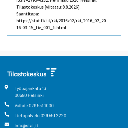
ISSN=1795-4282.
Helmikuu
2016. Helsinki:
Tilastokeskus [viitattu: 8.8.2026].
Saantitapa:
https://stat.fi/til/rki/2016/02/rki_2016_02_20
16-03-15_tie_001_fi.html
Työpajankatu
13
00580
Helsinki
Vaihde
029 551 1000
Tietopalvelu
029 551 2220
info@stat.fi