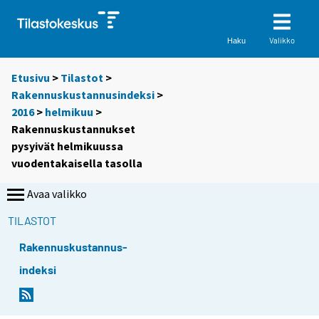
Valikko
Haku
Etusivu
>
Tilastot
>
Rakennuskustannusindeksi
>
2016
>
helmikuu
>
Rakennuskustannukset
pysyivät helmikuussa
vuodentakaisella tasolla
Avaa valikko
TILASTOT
Rakennuskustannus-
indeksi
Y
Y
o
o