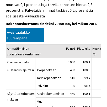
nousivat 0,1 prosenttia ja tarvikepanosten hinnat 0,3
prosenttia. Palveluiden hinnat laskivat 0,2 prosenttia
edellisestä kuukaudesta.
Rakennuskustannusindeksi 2015=100, helmikuu 2016
Avaa taulukko
suurempana
Ammattimainen
Painot
Pisteluku
Kuukausi
uudistalonrakentaminen
%
Kokonaisindeksi
1000
100,1
Kustannuslajeittain
Työpanokset
400
100,9
Tarvikepanokset
510
99,7
Palvelut
90
98,4
Käyttötarkoituksen
Asuinrakentaminen
440
100,1
mukaan
Muu