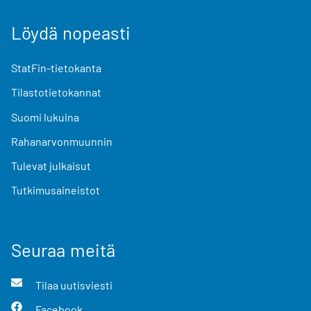
Löydä nopeasti
StatFin-tietokanta
Tilastotietokannat
Suomi lukuina
Rahanarvonmuunnin
Tulevat julkaisut
Tutkimusaineistot
Seuraa meitä
Tilaa uutisviesti
Facebook