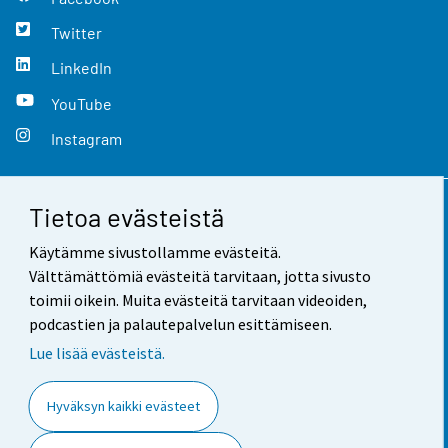
Twitter
LinkedIn
YouTube
Instagram
Tietoa evästeistä
Yhteystiedot
Käytämme sivustollamme evästeitä.
Palaute
Välttämättömiä evästeitä tarvitaan, jotta sivusto
toimii oikein. Muita evästeitä tarvitaan videoiden,
Käyttöehdot
podcastien ja palautepalvelun esittämiseen.
Tietosuoja
Lue lisää evästeistä.
Saavutettavuus
Hyväksyn kaikki evästeet
Tietoa sivustosta