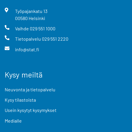
Työpajankatu
13
00580
Helsinki
Vaihde
029 551 1000
Tietopalvelu
029 551 2220
info@stat.fi
Kysy meiltä
Neuvonta ja tietopalvelu
Kysy tilastoista
Usein kysytyt kysymykset
Medialle