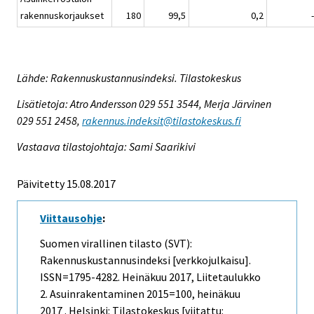
rakennuskorjaukset
180
99,5
0,2
Lähde: Rakennuskustannusindeksi. Tilastokeskus
Lisätietoja: Atro Andersson 029 551 3544, Merja Järvinen
029 551 2458,
rakennus.indeksit@tilastokeskus.fi
Vastaava tilastojohtaja: Sami Saarikivi
Päivitetty 15.08.2017
Viittausohje
:
Suomen virallinen tilasto (SVT):
Rakennuskustannusindeksi [verkkojulkaisu].
ISSN=1795-4282.
Heinäkuu
2017, Liitetaulukko
2. Asuinrakentaminen 2015=100, heinäkuu
2017 . Helsinki: Tilastokeskus [viitattu: