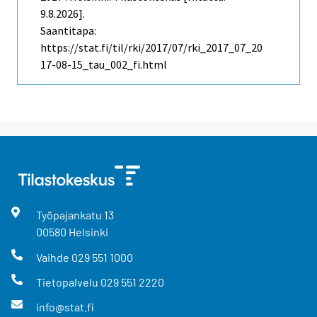
9.8.2026].
Saantitapa:
https://stat.fi/til/rki/2017/07/rki_2017_07_20
17-08-15_tau_002_fi.html
Työpajankatu
13
00580
Helsinki
Vaihde
029 551 1000
Tietopalvelu
029 551 2220
info@stat.fi