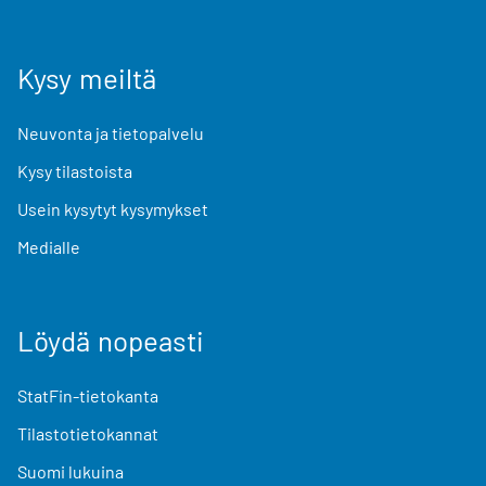
Kysy meiltä
Neuvonta ja tietopalvelu
Kysy tilastoista
Usein kysytyt kysymykset
Medialle
Löydä nopeasti
StatFin-tietokanta
Tilastotietokannat
Suomi lukuina