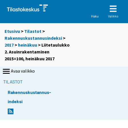
Valikko
Haku
Etusivu
>
Tilastot
>
Rakennuskustannusindeksi
>
2017
>
heinäkuu
> Liitetaulukko
2. Asuinrakentaminen
2015=100, heinäkuu 2017
Avaa valikko
TILASTOT
Rakennuskustannus-
indeksi